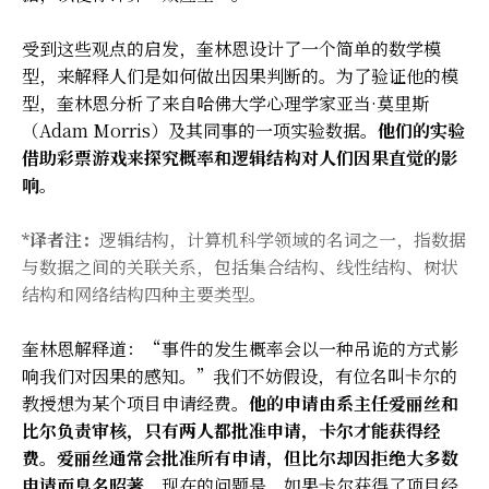
受到这些观点的启发，奎林恩设计了一个简单的数学模
型，来解释人们是如何做出因果判断的。为了验证他的模
型，奎林恩分析了来自哈佛大学心理学家亚当·莫里斯
（Adam Morris）及其同事的一项实验数据。
他们的实验
借助彩票游戏来探究概率和逻辑结构对人们因果直觉的影
响
。
*译者注：
逻辑结构，计算机科学领域的名词之一，指数据
与数据之间的关联关系，包括集合结构、线性结构、树状
结构和网络结构四种主要类型。
奎林恩解释道：“事件的发生概率会以一种吊诡的方式影
响我们对因果的感知。”我们不妨假设，有位名叫卡尔的
教授想为某个项目申请经费。
他的申请由系主任爱丽丝和
比尔负责审核，只有两人都批准申请，卡尔才能获得经
费。爱丽丝通常会批准所有申请，但比尔却因拒绝大多数
申请而臭名昭著
。现在的问题是，如果卡尔获得了项目经