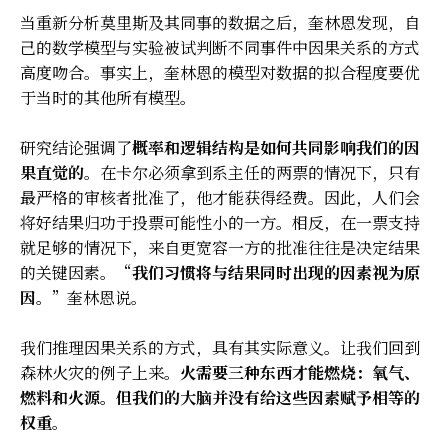
当重新分析莫里斯及其同事的数据之后，奎林恩发现，自
己的数学模型与实验被试判断不同事件中因果关系的方式
高度吻合。事实上，奎林恩的模型对数据的拟合程度要优
于当时的其他所有模型。
研究结论强调了
概率和逻辑结构是如何共同影响我们的因
果直觉的
。在卡尔必须拿到系主任的两票的情况下，只有
最严格的审核者批准了，他才能获得经费。因此，人们会
将好结果归功于投票可能性小的一方。相反，在一票支持
就足够的情况下，来自更宽容一方的批准往往是决定结果
的关键因素。“
我们习惯将与结果同时出现的因素视为原
因。
”奎林恩说。
我们推理因果关系的方式，具有其实际意义。让我们回到
森林火灾的例子上来。
火需要三种东西才能燃烧：氧气、
燃料和火源。但
我们的大脑并没有给这些因素赋予相等的
权重
。