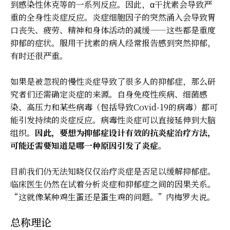
到感染性休克等的一系列反应。因此，α干扰素会导致严
重的全身性炎症反应。炎症细胞因子的突然涌入会导致胃
口丧失、疲劳、精神和身体活动的减缓——这些都是重度
抑郁的症状。服用干扰素的病人经常报告感到突然抑郁，
有时还很严重。
如果是被忽视的慢性炎症导致了很多人的抑郁症，那么研
究者们还需确定炎症的来源。自身免疫性疾病、细菌感
染、高压力和某些病毒（包括导致Covid-19的病毒）都可
能引发持续的炎症反应。病毒性炎症可以直接延伸到大脑
组织。
因此，要想为抑郁症设计有效的抗炎症治疗方法，
可能还需要知道是哪一种原因引发了炎症。
目前我们仍无法知晓仅仅治疗炎症是否足以缓解抑郁症。
临床医生仍然在试着分析炎症和抑郁症之间的因果关系。
“这就像某种鸡生蛋还是蛋生鸡的问题。”内梅罗夫说。
总称理论