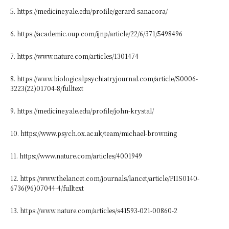
5. https://medicine.yale.edu/profile/gerard-sanacora/
6. https://academic.oup.com/ijnp/article/22/6/371/5498496
7. https://www.nature.com/articles/1301474
8. https://www.biologicalpsychiatryjournal.com/article/S0006-
3223(22)01704-8/fulltext
9. https://medicine.yale.edu/profile/john-krystal/
10. https://www.psych.ox.ac.uk/team/michael-browning
11. https://www.nature.com/articles/4001949
12. https://www.thelancet.com/journals/lancet/article/PIIS0140-
6736(96)07044-4/fulltext
13. https://www.nature.com/articles/s41593-021-00860-2