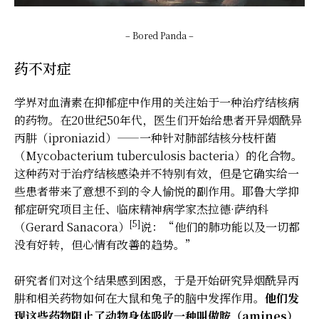
– Bored Panda –
药不对症
学界对血清素在抑郁症中作用的关注始于一种治疗结核病
的药物。在20世纪50年代，医生们开始给患者开异烟酰异
丙肼（iproniazid）——一种针对肺部结核分枝杆菌
（Mycobacterium tuberculosis bacteria）的化合物。
这种药对于治疗结核感染并不特别有效，但是它确实给一
些患者带来了意想不到的令人愉悦的副作用。耶鲁大学抑
郁症研究项目主任、临床精神病学家杰拉德·萨纳科
[5]
（Gerard Sanacora）
说：“他们的肺功能以及一切都
没有好转，但心情有改善的趋势。”
研究者们对这个结果感到困惑，于是开始研究异烟酰异丙
肼和相关药物如何在大鼠和兔子的脑中发挥作用。
他们发
现这些药物阻止了动物身体吸收一种叫做胺（amines）