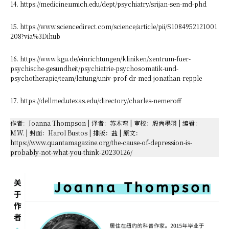
14. https://medicine.umich.edu/dept/psychiatry/srijan-sen-md-phd
15. https://www.sciencedirect.com/science/article/pii/S1084952121001
208?via%3Dihub
16. https://www.kgu.de/einrichtungen/kliniken/zentrum-fuer-
psychische-gesundheit/psychiatrie-psychosomatik-und-
psychotherapie/team/leitung/univ-prof-dr-med-jonathan-repple
17. https://dellmed.utexas.edu/directory/charles-nemeroff
作者：Joanna Thompson | 译者：苏木弯 | 审校：殷尚墨羽 | 编辑：
M.W. | 封面：Harol Bustos | 排版：盐 | 原文：
https://www.quantamagazine.org/the-cause-of-depression-is-
probably-not-what-you-think-20230126/