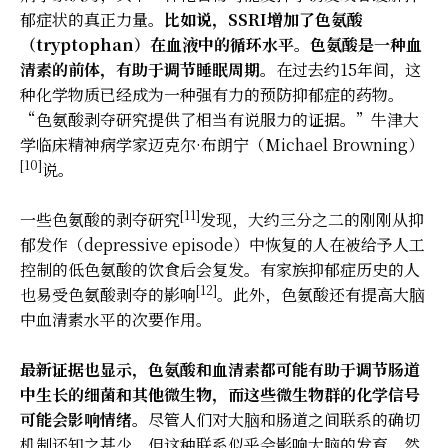
郁症状的真正力量。
比如说，
SSRI增加了色氨酸
（tryptophan）在血液中的循环水平。色氨酸是一种血
清素的前体，有助于调节睡眠周期。
在过去约15年间，这
种化学物质已经成为一种强有力的预防抑郁症的药物。
“色氨酸剥夺研究提供了相当有说服力的证据。”牛津大
学临床精神病学家迈克尔·布朗宁（Michael Browning）
[10]
说。
[11]
一些色氨酸的剥夺研究
发现，大约三分之二的刚刚从抑
郁发作（depressive episode）中恢复的人在被给予人工
控制的低色氨酸的饮食后会复发。有家族抑郁症历史的人
[12]
也易受色氨酸剥夺的影响
。此外，色氨酸还有提高大脑
中血清素水平的次要作用。
最新证据也显示，色氨酸和血清素都可能有助于调节肠道
中生长的细菌和其他微生物，而这些微生物群的化学信号
可能会影响情绪。
尽管人们对大脑和肠道之间联系的确切
机制还知之甚少，但这种联系似乎会影响大脑的发育。然