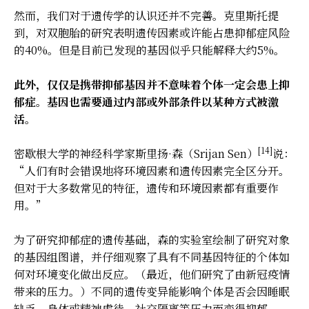
然而，我们对于遗传学的认识还并不完善。克里斯托提
到，对双胞胎的研究表明遗传因素或许能占患抑郁症风险
的40%。但是目前已发现的基因似乎只能解释大约5%。
此外，仅仅是携带抑郁基因并不意味着个体一定会患上抑
郁症。基因也需要通过内部或外部条件以某种方式被激
活。
[14]
密歇根大学的神经科学家斯里扬·森（Srijan Sen）
说：
“人们有时会错误地将环境因素和遗传因素完全区分开。
但对于大多数常见的特征，遗传和环境因素都有重要作
用。”
为了研究抑郁症的遗传基础，森的实验室绘制了研究对象
的基因组图谱，并仔细观察了具有不同基因特征的个体如
何对环境变化做出反应。（最近，他们研究了由新冠疫情
带来的压力。）不同的遗传变异能影响个体是否会因睡眠
缺乏、身体或精神虐待、社交隔离等压力而变得抑郁。