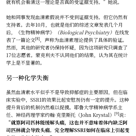
就有机会看清这一理论是否真的受证据支持。”她说。
她和同事发现血清素假说并不受到证据支持。但它仍然有
支持者。去年10月，也就是他们的综述文章发表几个月
后，《生物精神病学》
（Biological Psychiatry）
在线发
[8]
表了一篇论文
，声称为血清素理论提供了具体的验证。
然而，其他的研究者仍保持怀疑，因为这项研究只调查了
17位志愿者。蒙克利夫不认同他们的结果，认为其在统计
学上是不显著的。
另一种化学失衡
虽然血清素水平似乎不是导致抑郁症的主要原因，但在临
床实验中，SSRI的效果比起安慰剂仍有一定的提升。这种
提升背后的机制仍然难以捉摸。耶鲁大学精神病学系主
[9]
任、神经药理学家约翰·克里斯托（John Krystal）
说：
“
就算阿司匹林能缓解头痛，这也并不意味着体内缺乏阿
司匹林就会导致头痛。完全理解SSRI如何在临床上引起变