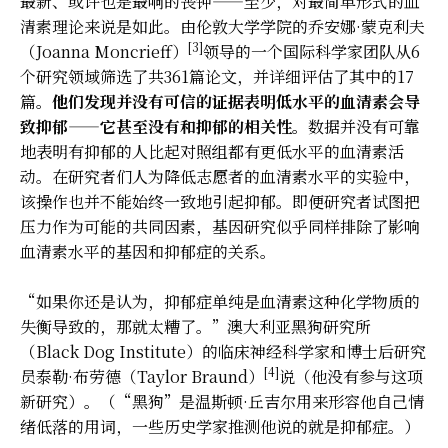
最新、或许也是最响的丧钟——至少，对最简单形式的血
清素理论来说是如此。由伦敦大学学院的乔安娜·蒙克利夫
[3]
（Joanna Moncrieff）
领导的一个国际科学家团队从6
个研究领域筛选了共361篇论文，并详细评估了其中的17
篇。
他们发现并没有可信的证据表明低水平的血清素会导
致抑郁——它甚至没有和抑郁的相关性。
数据并没有可靠
地表明有抑郁的人比起对照组都有更低水平的血清素活
动。在研究者们人为降低志愿者的血清素水平的实验中，
该操作也并不能始终一致地引起抑郁。即便研究者试图把
压力作为可能的共同因素，基因研究似乎同样排除了影响
血清素水平的基因和抑郁症的关系。
“如果你还是认为，抑郁症单纯是血清素这种化学物质的
失衡导致的，那就太糟了。”澳大利亚黑狗研究所
（Black Dog Institute）的临床神经科学家和博士后研究
[4]
员泰勒·布劳德（Taylor Braund）
说（他没有参与这项
新研究）。（“黑狗”是温斯顿·丘吉尔用来形容他自己情
绪低落的用词，一些历史学家推测他说的就是抑郁症。）