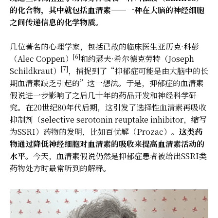
的化合物，其中就包括血清素——一种在大脑的神经细胞
之间传递信息的化学物质。
几位著名的心理学家，包括已故的临床医生亚历克·科彭
[6]
（Alec Coppen）
和约瑟夫·希尔德克劳特（Joseph
[7]
Schildkraut）
，捕捉到了“抑郁症可能是由大脑中的长
期血清素缺乏引起的”这一想法。于是，抑郁症的血清素
假说进一步影响了之后几十年的药品开发和神经科学研
究。在20世纪80年代后期，这引发了选择性血清素再吸收
抑制剂（selective serotonin reuptake inhibitor，缩写
为SSRI）药物的发明，比如百忧解（Prozac）。
这类药
物通过降低神经细胞对血清素的吸收来提高血清素活动的
水平。
今天，血清素假说仍然是抑郁症患者被给出SSRI类
药物处方时最常听到的解释。