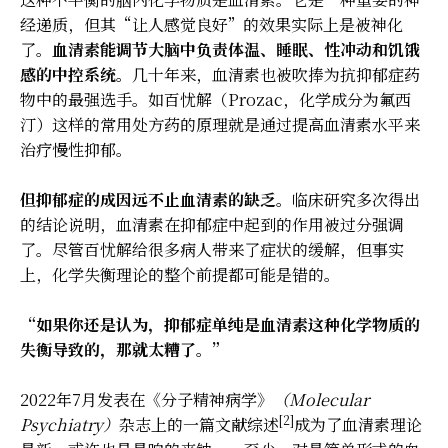
经递质，但其“让人感觉良好”的效果实际上是被神化
了。
血清素能调节大脑中负责体温、睡眠、性冲动和饥饿
感的中控系统。
几十年来，血清素也被吹捧为抗抑郁症药
物中的最强选手。如百忧解（Prozac，化学成分为氟西
汀）这样的常用处方药的原理就是通过提高血清素水平来
治疗慢性抑郁。
但抑郁症的成因远不止血清素的缺乏。
临床研究多次得出
的结论说明，血清素在抑郁症中起到的作用被过分强调
了。尽管百忧解给很多病人带来了症状的缓解，但事实
上，化学失衡理论的整个前提都可能是错的。
“如果你还是认为，抑郁症单纯是血清素这种化学物质的
失衡导致的，那就太糟了。”
2022年7月发表在《分子精神病学》
（Molecular
[2]
Psychiatry）
杂志上的一篇文献综述
成为了血清素理论