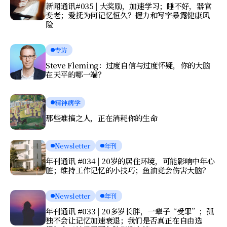
新闻通讯#035 | 大奖励，加速学习；睡不好，器官
变老；爱抚为何记忆恒久？握力和写字暴露健康风
险
专访
Steve Fleming：过度自信与过度怀疑，你的大脑
在天平的哪一端？
精神病学
那些难搞之人，正在消耗你的生命
Newsletter
年刊
年刊通讯 #034 | 20岁的居住环境，可能影响中年心
脏；维持工作记忆的小技巧；鱼油竟会伤害大脑？
Newsletter
年刊
年刊通讯 #033 | 20多岁长胖，一辈子“受罪”；孤
独不会让记忆加速衰退；我们是否真正在自由选