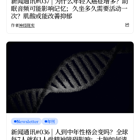
新闻通讯#037 | 为什么年轻人癌症增多？助
眠音频可能影响记忆；久坐多久需要活动一
次？肌酸或能改善抑郁
作者
神经现实
Newsletter
年刊
新闻通讯#036 | 人到中年性格会变吗？全球
每7人就有1人受精神障碍影响；大脑如何清