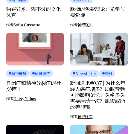
独在异乡，逃不过的文化
歌德的色彩理论：光学与
休克
视觉诗
作者
Sofia Cussotto
作者
神经现实
精神健康
精神病学
Newsletter
年刊
自闭症和精神分裂症的社
新闻通讯#037 | 为什么年
交特征
轻人癌症增多？助眠音频
可能影响记忆；久坐多久
作者
Daisy Yuhas
需要活动一次？肌酸或能
改善抑郁
作者
神经现实