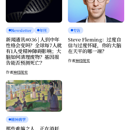
Newsletter
年刊
专访
新闻通讯#036 | 人到中年
Steve Fleming：过度自
性格会变吗？全球每7人就
信与过度怀疑，你的大脑
有1人受精神障碍影响；大
在天平的哪一端？
脑如何清理废物？基因报
作者
神经现实
告能否预测死亡？
作者
神经现实
精神病学
那些难搞之人，正在消耗