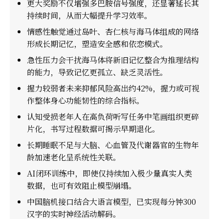
更大奖励不仅增强多巴胺信号强度，还显著延长其
持续时间，从而大幅提升学习效率。
情感性触觉通过岛叶、杏仁核与海马体组成的网络
形成长期记忆，塑造安全感和依恋模式。
急性压力会干扰海马体将新旧记忆整合为推理结构
的能力，导致记忆更孤立、缺乏灵活性。
握力较弱者未来抑郁风险高出约42%，握力或可视
作整体身心功能韧性的综合指标。
认知受损老年人在高负荷听写任务中笔画组织更碎
片化，书写过程数据可揭示早期退化。
长期睡眠不足与大脑、心血管及代谢器官的生物年
龄加速老化呈系统性关联。
AI闭环训练中，即使仅持续加入极少量真实人类
数据，也可有效阻止模型崩塌。
中国脑机接口结合大语言模型，已实现每分钟300
汉字的实时神经活动解码。