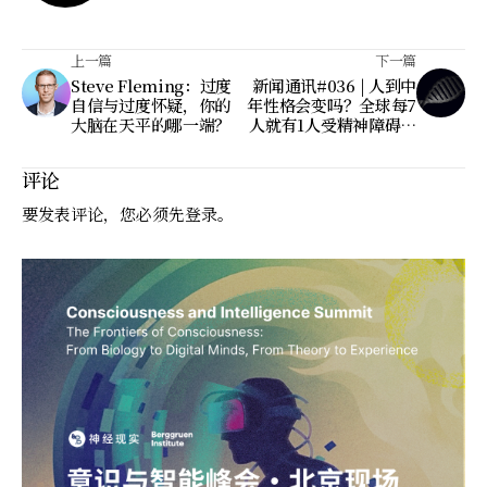
上一篇
下一篇
Steve Fleming：过度
新闻通讯#036 | 人到中
自信与过度怀疑，你的
年性格会变吗？全球每7
大脑在天平的哪一端？
人就有1人受精神障碍影
响；大脑如何清理废
物？基因报告能否预测
评论
死亡？
要发表评论，您必须先
登录
。