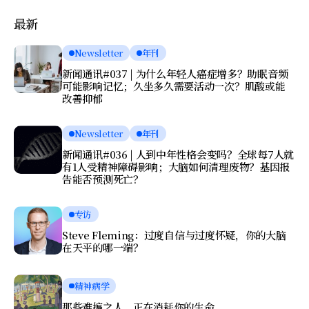
最新
Newsletter
年刊
新闻通讯#037 | 为什么年轻人癌症增多？助眠音频
可能影响记忆；久坐多久需要活动一次？肌酸或能
改善抑郁
Newsletter
年刊
新闻通讯#036 | 人到中年性格会变吗？全球每7人就
有1人受精神障碍影响；大脑如何清理废物？基因报
告能否预测死亡？
专访
Steve Fleming：过度自信与过度怀疑，你的大脑
在天平的哪一端？
精神病学
那些难搞之人，正在消耗你的生命