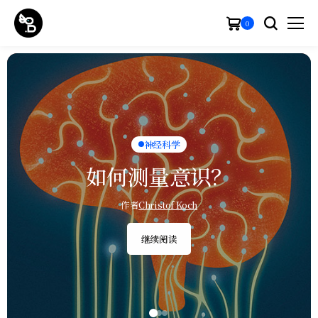
0
神经科学
神经科学
神经科学
人工智能
神经科学
神秘山巅之旅：探索意识边
神秘山巅之旅：探索意识边
智能，不只是大脑的专利
如何测量意识？
如何测量意识？
界
界
作者
作者
作者
DEAN BUONOMANO
Christof Koch
Christof Koch
作者
作者
Tim Bayne
Tim Bayne
继续阅读
继续阅读
继续阅读
继续阅读
继续阅读