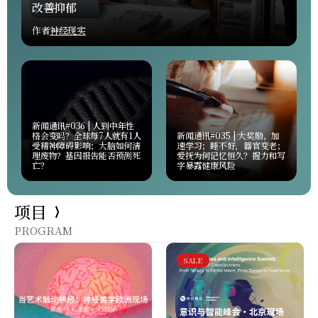
改善抑郁
作者
神经现实
新闻通讯#036 | 人到中年性
格会变吗？全球每7人就有1人
新闻通讯#035 | 大奖励，加
受精神障碍影响；大脑如何清
速学习；睡不好，器官变老；
理废物？基因报告能否预测死
爱抚为何记忆恒久？握力和写
亡？
字暴露健康风险
项目
PROGRAM
SALE