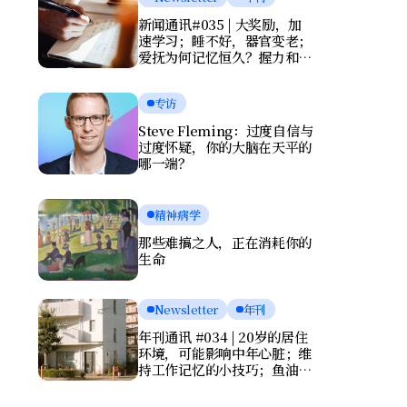
新闻通讯#035 | 大奖励，加
速学习；睡不好，器官变老；
爱抚为何记忆恒久？握力和写
字暴露健康风险
专访
Steve Fleming：过度自信与
过度怀疑，你的大脑在天平的
哪一端？
精神病学
那些难搞之人，正在消耗你的
生命
Newsletter
年刊
年刊通讯 #034 | 20岁的居住
环境，可能影响中年心脏；维
持工作记忆的小技巧；鱼油竟
会伤害大脑？