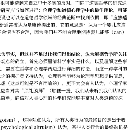
，很可能遭到来自亚里士多德的反对。而除了道德哲学的研究通
的研究应当如何进行：
伦理学和道德心理学中的最佳理论，可能
假设也可以在道德哲学领域的经典论断中找到依据，即“
应然蕴
n）。这个论断通常被认为是康德提出的，它的意思是：认为一个婴儿应该
，这不合情也不合理，因为我们并不能合理地期待婴儿能够（can）
包含事实，但这并不足以让我们得出结论，认为道德哲学所关注
一观点的确立，首先必须厘清科学事实是什么，以及理解这些事
说，需要在哲学和心理学两边进行详细的讨论，而这一跨学科的
法论的拥护者坚持认为，心理科学能够为伦理学思想提供信息，
思想（这点可能是不言而喻的）。更不太会有人认为，心理学家
也应当对其“顶礼膜拜”（顺便一提，我们从未听到我们认识的
很简单，确信对人类心理的科学研究能够丰富对人类道德的探
cal egoism），这种观点认为，所有人类行为的最终目的是出于我
psychological altruism）认为，某些人类行为的最终动机是