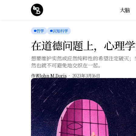
大脑
哲学
认知科学
在道德问题上，心理学
想要维护实然或应然纯粹性的希望注定破灭；
然也就不可避免地交织在一起。
作者
John M.Doris
2023年3月16日