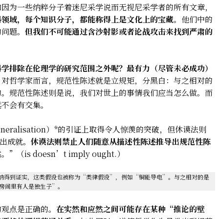
和因为一些纳粹分子着迷尼采学说而无视尼采学者的所有文章，
科领域，每个知识分子，都能称得上是文化上的宝藏。
他们中的
的问题。
但我们不可能通过含沙射影或者论战攻击来找到严肃的
科学排除在伦理学的研究范围之外呢？
最有力（尽管未必成功）
。
对哲学家而言，规范性陈述就是立规矩，分黑白：与之相对的
的。规范性陈述则是说，我们对世上的事情我们应当怎么做。而
远不会有交集。
eneralisation）*的引证上取得令人惊羡的突破，但休谟法则
突出成就。
休谟法则禁止人们随意从描述性陈述推导出规范性陈
 doesn’t imply ought.）
归纳得到证实，这类假设也被称为“类律假设”，例如“铜能导电”。与之相对的是
“这个房间里有人是独生子”。
的观点是正确的。
在实然和应然之间可能存在某种“推论的壁