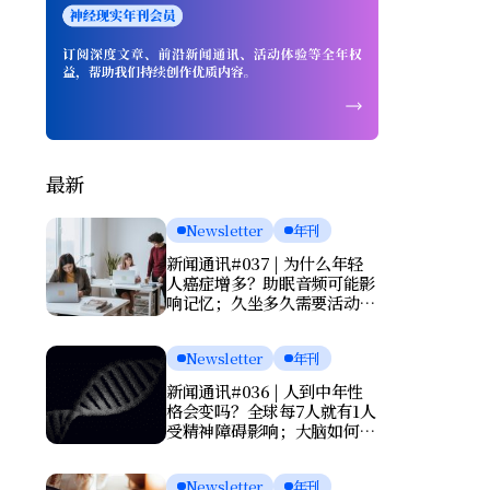
最新
Newsletter
年刊
新闻通讯#037 | 为什么年轻
人癌症增多？助眠音频可能影
响记忆；久坐多久需要活动一
次？肌酸或能改善抑郁
Newsletter
年刊
新闻通讯#036 | 人到中年性
格会变吗？全球每7人就有1人
受精神障碍影响；大脑如何清
理废物？基因报告能否预测死
亡？
Newsletter
年刊