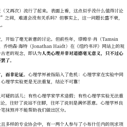
近（又再次）流行了起来。表面上看，这点似乎没什么值得讨论
何”之间，难道会没有关系吗？但事实上，这一问题长盛不衰，
久。
开始了毫无新意的讨论。但前些年，塔姆辛·肖（Tamsin
r）、乔纳森·海特（Jonathan Haidt）在《纽约书评》网站上的观
一古老的观念，即认为
人类心理并非对道德毫无意义，只不过心
要罢了。
射，而非论证。
心理学界被指陷入了危机：心理学家在实验中同
！心理学实验更是无法重复，结论不可靠！
上可疑的活儿；有些心理学家学术造假；有些心理学实验无法重
推论，往好了说站不住脚，往坏了说则是满怀恶意。心理学界良
一笔抹煞并不能帮助我们做出区分。
大且多样的专业协会中，有一两个人参与了小布什任内的刑求项