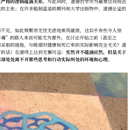
在严格的逻辑蕴涵关系。
与此同时，道德哲学作为最常出现规范
性的主张；在许多粗制滥造的期刊和大学出版物中，道德论证的
。
而不见，如此频繁而无忧无虑地乘风破浪，这似乎有些令人惊
荼毒”的路人来说可能尤为意外。在讨论开始之前（甚至之
司采取的措施，与吸烟对健康和死亡率的实际影响完全无关？道
有的话）在演绎上达到无懈可击：
实然并不蕴涵应然，但是关于
案却处处离不开那些思考和行动实际所处的环境和心理。