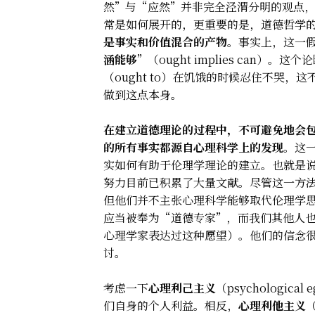
然”与“应然”并非完全泾渭分明的观点
常是如何展开的，更重要的是，道德哲学
是事实和价值混合的产物。
事实上，这一
涵能够
”（ought implies ca
（ought to）在饥饿的时候忍住不哭
做到这点本身。
在建立道德理论的过程中，不可避免地会
的所有事实都源自心理科学上的发现。
这
实如何有助于伦理学理论的建立。也就是
努力目前已积累了大量文献。尽管这一方
但他们并不主张心理科学能够取代伦理学
应当被奉为“道德专家”，而我们其他人
心理学家表达过这种愿望）。他们的信念
讨。
考虑一下
心理利己主义
（psychologi
们自身的个人利益。相反，
心理利他主义
（