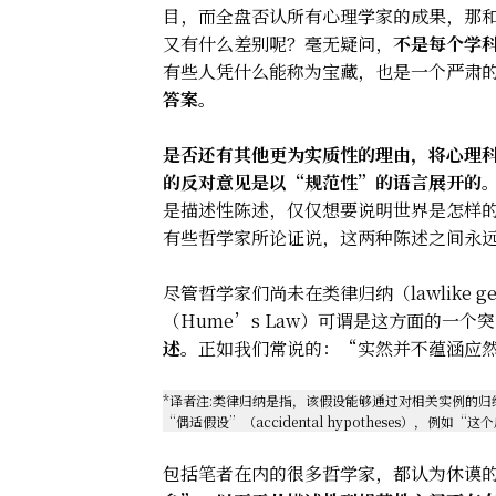
目，而全盘否认所有心理学家的成果，那
又有什么差别呢？毫无疑问，
不是每个学
有些人凭什么能称为宝藏，也是一个严肃
答案。
是否还有其他更为实质性的理由，将心理
的反对意见是以“规范性”的语言展开的
是描述性陈述，仅仅想要说明世界是怎样
有些哲学家所论证说，这两种陈述之间永
尽管哲学家们尚未在类律归纳（lawlike g
（Hume’s Law）可谓是这方面的一个
述。
正如我们常说的：“实然并不蕴涵应然。”（is
*译者注:类律归纳是指，该假设能够通过对相关实例的
“偶适假设”（accidental hypotheses），例如
包括笔者在内的很多哲学家，都认为休谟