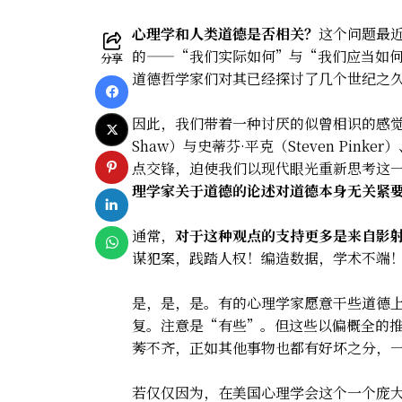
心理学和人类道德是否相关？
这个问题最
的——“我们实际如何”与“我们应当如
分享
道德哲学家们对其已经探讨了几个世纪之
因此，我们带着一种讨厌的似曾相识的感觉，
Shaw）与史蒂芬·平克（Steven Pinke
点交锋，迫使我们以现代眼光重新思考这
理学家关于道德的论述对道德本身无关紧
通常，
对于这种观点的支持更多是来自影
谋犯案，践踏人权！编造数据，学术不端
是，是，是。有的心理学家愿意干些道德
复。注意是“有些”。但这些以偏概全的
莠不齐，正如其他事物也都有好坏之分，
若仅仅因为，在美国心理学会这个一个庞