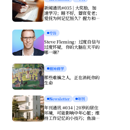
新闻通讯#035 | 大奖励，加
速学习；睡不好，器官变老；
爱抚为何记忆恒久？握力和写
字暴露健康风险
专访
Steve Fleming：过度自信与
过度怀疑，你的大脑在天平的
哪一端？
精神病学
那些难搞之人，正在消耗你的
生命
Newsletter
年刊
年刊通讯 #034 | 20岁的居住
环境，可能影响中年心脏；维
持工作记忆的小技巧；鱼油竟
会伤害大脑？