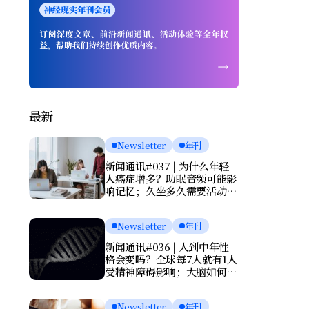
最新
Newsletter
年刊
新闻通讯#037 | 为什么年轻
人癌症增多？助眠音频可能影
响记忆；久坐多久需要活动一
次？肌酸或能改善抑郁
Newsletter
年刊
新闻通讯#036 | 人到中年性
格会变吗？全球每7人就有1人
受精神障碍影响；大脑如何清
理废物？基因报告能否预测死
亡？
Newsletter
年刊