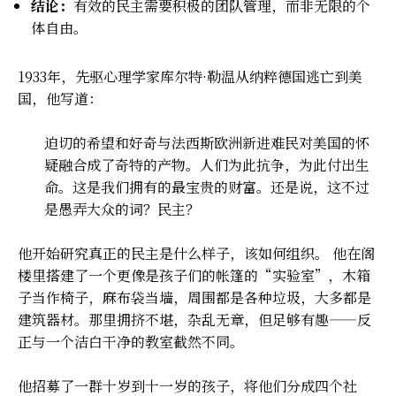
结论：
有效的民主需要积极的团队管理，而非无限的个
体自由。
1933年，先驱心理学家库尔特·勒温从纳粹德国逃亡到美
国，他写道：
迫切的希望和好奇与法西斯欧洲新进难民对美国的怀
疑融合成了奇特的产物。人们为此抗争，为此付出生
命。这是我们拥有的最宝贵的财富。还是说，这不过
是愚弄大众的词？民主？
他开始研究真正的民主是什么样子，该如何组织。 他在阁
楼里搭建了一个更像是孩子们的帐篷的“实验室”，木箱
子当作椅子，麻布袋当墙，周围都是各种垃圾，大多都是
建筑器材。那里拥挤不堪，杂乱无章，但足够有趣——反
正与一个洁白干净的教室截然不同。
他招募了一群十岁到十一岁的孩子，将他们分成四个社