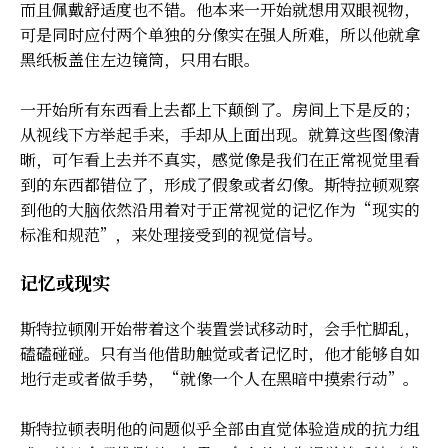
而且佩戴舒适度也不错。他本来一开始就想用双眼视物，
可是同时应付两个单独的分像实在强人所难，所以他就拿
黑纸板盖住左边镜筒，只用右眼。
一开始所有东西看上去都上下颠倒了。房间上下是反的；
从视线下方举起手来，手却从上面出现。就算这些图像清
晰，可乍看上去并不真实，感觉像是我们在正常视觉里看
到的东西都错位了，形成了假象或者幻像。斯特拉顿观察
到他的大脑依然沿用着对于正常视觉的记忆作为“现实的
标准和规范”，来处理接受到的视觉信号。
记忆或现实
斯特拉顿刚开始带着这个装置尝试移动时，会手忙脚乱，
磕磕碰碰。只有当他借助触觉或者记忆时，他才能够自如
地行走或者做手势，“就像一个人在黑暗中摸索行动”。
斯特拉顿表明他的问题似乎全部由直觉体验造成的抗力组