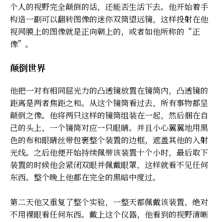
个人的视野完全颠倒的话，还能否生活下去。他开始着手
构造一副可以翻转图像的迷你双筒望远镜，这样投射在他
视网膜上的图像就是正向朝上的，或者如他所称的“正
像”。
颠倒世界
他把一对有相同屈光力的凸透镜放置在镜筒内，凸透镜的
距离是两者焦距之和。从这个镜筒看过去，所有事物都呈
颠倒之像。他将两只这样的镜筒组装在一起，然后捆在自
己的头上，一个镜筒对应一只眼睛。并且小心翼翼地用黑
色的布和眼睛丝带包裹整个装置的边框，遮盖其他的入射
光线。之后他便开始持续佩带该装置十个小时，最后取下
装置的时候他会紧闭双眼并佩戴眼罩，这样就看不见任何
东西。整个晚上他都在完全的黑暗中度过。
第二天他又重复了整个实验，一整天都佩戴该装置，绝对
不用裸眼看任何东西。戴上这个仪器，他看到的视野清晰