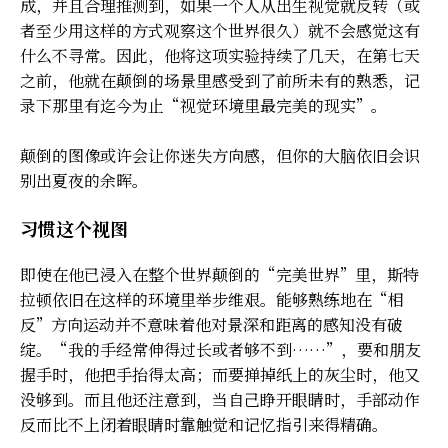
成，并且合理推测到，如果一个人从出生视觉就反转（或
者至少用这样的方式观察这个世界很久）就不会感觉这有
什么不寻常。因此，他将这项实验持续了几天，在第七天
之前，他就在颠倒的场景里感受到了前所未有的熟悉，记
录下那里有迄今为止“视觉环境里最完美的现实”。
颠倒的图像或许会让你迷失方向感，但你的大脑依旧会识
别出夏夜的余晖。
习惯这个视图
即使在他已浸入在整个世界颠倒的“完美世界”里，斯特
拉顿依旧在这样的环境里举步维艰。能够熟练地在“相
反”方向运动并不意味着他对景深和距离的感知没有破
绽。“我的手经常伸得过长或者够不到……”，要和朋友
握手时，他把手抬得太高；而要掸掉纸上的灰尘时，他又
没够到。而且他还注意到，当自己睁开眼睛时，手部动作
反而比不上闭着眼睛时靠触觉和记忆指引来得精确。