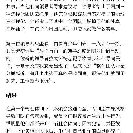
共事。当他们向领导者寻求建议时，领导者给出了两到三
种选择让团队去决定。他完全根据客观事实对孩子的表现
进行评价。他还参与了其中一个团队：脱掉了他的外套，
挽起袖子，在孩子们周围活动，即使他没做什么实事。
第三位领导者只坐着，由着青少年们去，一点都不干涉。
其实起初这种“放任自由”的领导态度是阴差阳错出现
的，一位新的领导者拉夫怀特忘记了将青少年们导向民
主，于是无政府状态便出现了。后来他说“整个团队开始
分崩离析，有几个小孩子真的是喧闹鬼，很快他们就闹了
起来，工作效率很低”。
结果
在第一个管理体制下，麻烦会接踵而至。专制型领导风格
导致团队间气氛紧张，成员之间很容易产生攻击性行为。
很明显他们都不开心，而且会倾向于因为犯错而责怪彼
此。一个实验阶段以后，他们把自己制作的面具砸碎了。