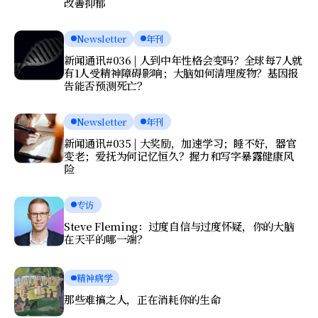
改善抑郁
Newsletter
年刊
新闻通讯#036 | 人到中年性格会变吗？全球每7人就
有1人受精神障碍影响；大脑如何清理废物？基因报
告能否预测死亡？
Newsletter
年刊
新闻通讯#035 | 大奖励，加速学习；睡不好，器官
变老；爱抚为何记忆恒久？握力和写字暴露健康风
险
专访
Steve Fleming：过度自信与过度怀疑，你的大脑
在天平的哪一端？
精神病学
那些难搞之人，正在消耗你的生命