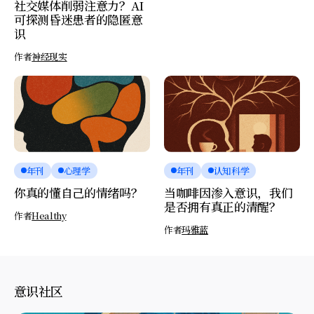
社交媒体削弱注意力？AI
可探测昏迷患者的隐匿意
识
作者
神经现实
年刊
心理学
年刊
认知科学
你真的懂自己的情绪吗？
当咖啡因渗入意识，我们
是否拥有真正的清醒？
作者
Healthy
作者
玛雅蓝
意识社区