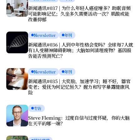
新闻通讯#037 | 为什么年轻人癌症增多？助眠音频
可能影响记忆；久坐多久需要活动一次？肌酸或能
改善抑郁
Newsletter
年刊
新闻通讯#036 | 人到中年性格会变吗？全球每7人就
有1人受精神障碍影响；大脑如何清理废物？基因报
告能否预测死亡？
Newsletter
年刊
新闻通讯#035 | 大奖励，加速学习；睡不好，器官
变老；爱抚为何记忆恒久？握力和写字暴露健康风
险
专访
Steve Fleming：过度自信与过度怀疑，你的大脑
在天平的哪一端？