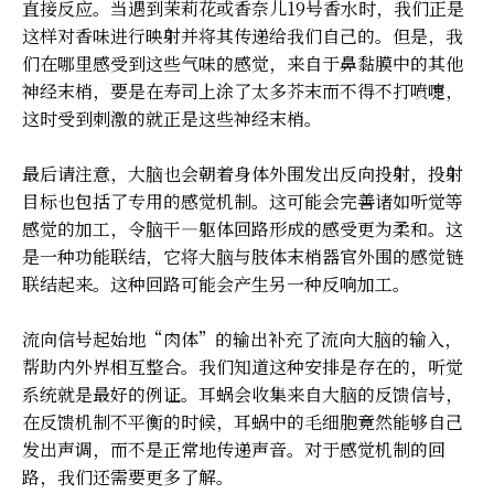
直接反应。当遇到茉莉花或香奈儿19号香水时，我们正是
这样对香味进行映射并将其传递给我们自己的。但是，我
们在哪里感受到这些气味的感觉，来自于鼻黏膜中的其他
神经末梢，要是在寿司上涂了太多芥末而不得不打喷嚏，
这时受到刺激的就正是这些神经末梢。
最后请注意，大脑也会朝着身体外围发出反向投射，投射
目标也包括了专用的感觉机制。这可能会完善诸如听觉等
感觉的加工，令脑干—躯体回路形成的感受更为柔和。这
是一种功能联结，它将大脑与肢体末梢器官外围的感觉链
联结起来。这种回路可能会产生另一种反响加工。
流向信号起始地“肉体”的输出补充了流向大脑的输入，
帮助内外界相互整合。我们知道这种安排是存在的，听觉
系统就是最好的例证。耳蜗会收集来自大脑的反馈信号，
在反馈机制不平衡的时候，耳蜗中的毛细胞竟然能够自己
发出声调，而不是正常地传递声音。对于感觉机制的回
路，我们还需要更多了解。