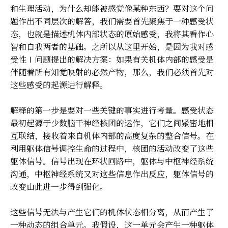
和生理活动，为什么却能被感觉像某种东西？要对这个问
题作出不同层次的解答，我们需要首先聚焦于一种感受状
态，也就是描述机体内部状态的原始感受，我将其看作心
智和自我两者的基础。之所以从这里开始，是因为我对感
受性Ⅰ问题提出的解决方案：如果有关机体内部的感受是
伴随着所有知觉映射的必然产物，那么，我们必须首先对
这些感受的起源进行解释。
解释的第一步是要对一些关键的事实进行考量。感受状态
最初起源于少数脑干神经核团的运作，它们之间紧密地相
互联结，接收着来自机体内部的高度复杂的整合信号。在
利用躯体信号调控生命的过程中，核团的活动改变了这些
躯体信号。信号出现在环状回路中，躯体与中枢神经系统
沟通，中枢神经系统又对这些信息作出反应，躯体信号的
改变由此进一步得到强化。
这些信号无法与产生它们的机体状态相分离，从而产生了
一种动态的组合单元。我假设，这一单元会产生一种躯体