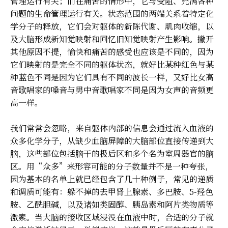
管理运行有关；而在痛苦的情形中，它与受阻、充满各种
问题的生命管理运行有关。状态范围的两端关系着特定化
学分子的释放，它们会对躯体的新陈代谢、肌肉收缩，以
及大脑形成新知觉映射和回忆旧知觉映射产生影响。撇开
其他原因不提，愉快和痛苦的感受也应该是不同的，因为
它们映射的是完全不同的躯体状态，就好比某种红色与某
种蓝色不同是因为它们具有不同的波长一样，又好比女高
音歌唱家的嗓音与男中音歌唱家不同是因为女声的音频更
高一样。
我们常常会忽略，来自躯体内部的信息会通过流入血液的
众多化学分子，从缺少血脑屏障的大脑部位直接传递到大
脑，这些部位包括脑干的极后区和多个名为室周器官的脑
区。用“众多”来形容可能的分子数量并不是一种夸张，
因为基本的名单上就已经包含了几十种例子，常见的递质
和调质可能有：躲不掉的去甲肾上腺素、多巴胺、5-羟色
胺、乙酰胆碱，以及诸如类固醇、胰岛素和阿片类物质等
激素。当大脑的接收区域浸没在血液中时，合适的分子就