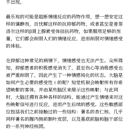
不出现。
最乐观的可能是阻断情绪反应的药物作用，想一想安定这
样的镇静剂，百忧解这样的抗抑郁药物，或者甚至是普萘
洛尔这样的β肾上腺素受体拮抗药物，如果服用足够的剂
量，它们都会削弱人们的情绪反应，进而削弱对情绪感受
的体验。
在抑郁这种常见的病情下，情绪感受也无法产生。众所周
知，抑郁患者的积极感受消失了，甚至伤心等消极感受也
被严重削弱了，因此产生了一种情感钝化的状态。大脑是
如何产生必要的感受性Ⅰ的呢？知觉机制会映射所有你希
望映射的客体，并由某些脑区来展示这些映射；与此同
时，大脑还拥有各种各样的结构，能通过产生情绪来对这
些映射信号进行反应，进而产生后续的感受。这些敏感部
位包括我们之前接触过的一些结构：著名的杏仁核、几乎
同样著名的腹内侧前额叶皮层，以及基底前脑和脑干部位
的一系列神经核团。