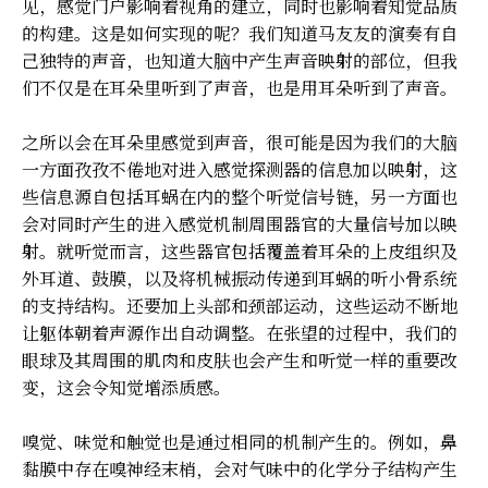
见，感觉门户影响着视角的建立，同时也影响着知觉品质
的构建。这是如何实现的呢？我们知道马友友的演奏有自
己独特的声音，也知道大脑中产生声音映射的部位，但我
们不仅是在耳朵里听到了声音，也是用耳朵听到了声音。
之所以会在耳朵里感觉到声音，很可能是因为我们的大脑
一方面孜孜不倦地对进入感觉探测器的信息加以映射，这
些信息源自包括耳蜗在内的整个听觉信号链，另一方面也
会对同时产生的进入感觉机制周围器官的大量信号加以映
射。就听觉而言，这些器官包括覆盖着耳朵的上皮组织及
外耳道、鼓膜，以及将机械振动传递到耳蜗的听小骨系统
的支持结构。还要加上头部和颈部运动，这些运动不断地
让躯体朝着声源作出自动调整。在张望的过程中，我们的
眼球及其周围的肌肉和皮肤也会产生和听觉一样的重要改
变，这会令知觉增添质感。
嗅觉、味觉和触觉也是通过相同的机制产生的。例如，鼻
黏膜中存在嗅神经末梢，会对气味中的化学分子结构产生