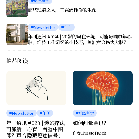
精神病学
那些难搞之人，正在消耗你的生命
Newsletter
年刊
年刊通讯 #034 | 20岁的居住环境，可能影响中年心
脏；维持工作记忆的小技巧；鱼油竟会伤害大脑？
推荐阅读
Newsletter
年刊
神经科学
年刊通讯 #020 | 迷幻疗法
如何测量意识？
可激活“心盲”者脑中图
作者
Christof Koch
像？声音隐藏癌症信号；