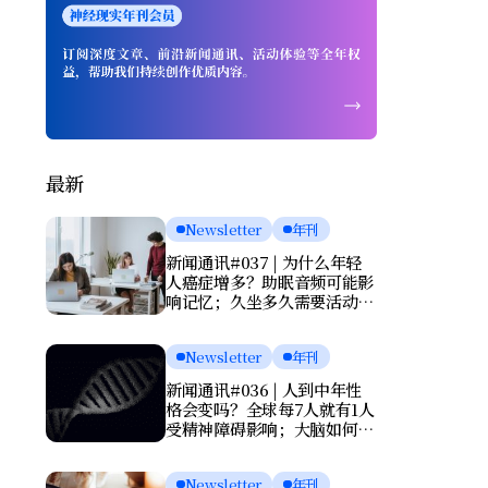
最新
Newsletter
年刊
新闻通讯#037 | 为什么年轻
人癌症增多？助眠音频可能影
响记忆；久坐多久需要活动一
次？肌酸或能改善抑郁
Newsletter
年刊
新闻通讯#036 | 人到中年性
格会变吗？全球每7人就有1人
受精神障碍影响；大脑如何清
理废物？基因报告能否预测死
亡？
Newsletter
年刊