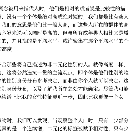
些概念被用来指代人时，他们是相对的或者说是比较性的描
量，没有一个个体是绝对高或绝对短的；我们都是比有些人
，我们的意思是他们比一般人高，而这些人所在的群体的高
为六岁来说可以同时是高的，但与所有成年男人相比又是矮
性的，并且指的是平均水平。或许聚集在那个平均水平的个
的高度”。
符合那些将自己描述为非二元化性别的人。就像高度一样，
的，这将公然违抗一贯的主流观点，即个体是他们性别的唯
中的性别身份分布参考决定，而非由你个人就可以决定。这
性别身份分布，以及了解我所在之处才能确定。尽管我可能
连续谱上比我的女性特征更近一步，因此比我更像一个女
似物时，我们可以发现，当观察整个人口时，只有一少部分
度真的是一个连续谱，二元化的标签被赋予相对性，只有少