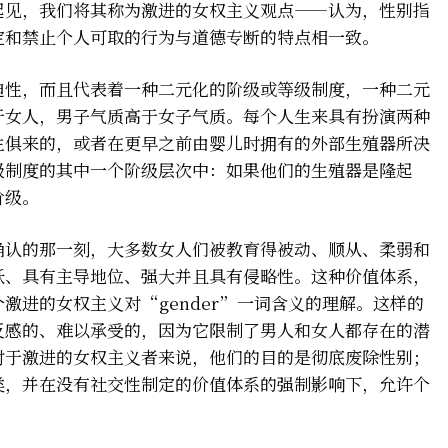
起见，我们将其称为激进的女权主义观点——认为，性别指
定和禁止个人可取的行为与道德专断的特点相一致。
迫性，而且代表着一种二元化的阶级或等级制度，一种二元
于女人，男子气质高于女子气质。每个人生来具有扮演两种
生俱来的，或者在更早之前由婴儿时拥有的外部生殖器所决
级制度的其中一个阶级层次中：如果他们的生殖器是隆起
阶级。
确认的那一刻，大多数女人们被教育得被动、顺从、柔弱和
跃、具有主导地位、强大并且具有侵略性。这种价值体系，
激进的女权主义对“gender”一词含义的理解。这样的
反感的、难以承受的，因为它限制了男人和女人都存在的潜
对于激进的女权主义者来说，他们的目的是彻底废除性别；
类，并在没有社交性制定的价值体系的强制影响下，允许个