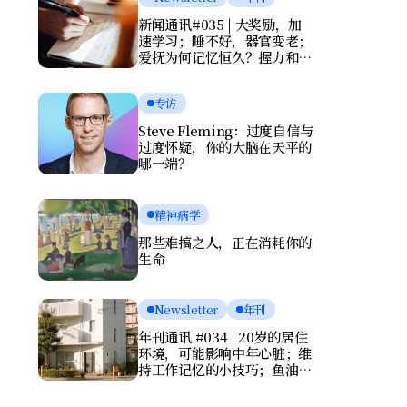
新闻通讯#035 | 大奖励，加
速学习；睡不好，器官变老；
爱抚为何记忆恒久？握力和写
字暴露健康风险
专访
Steve Fleming：过度自信与
过度怀疑，你的大脑在天平的
哪一端？
精神病学
那些难搞之人，正在消耗你的
生命
Newsletter
年刊
年刊通讯 #034 | 20岁的居住
环境，可能影响中年心脏；维
持工作记忆的小技巧；鱼油竟
会伤害大脑？