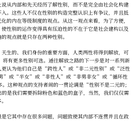
上说从内部和先天经历了解性别，而不是完全由社会化构建
不入。这些人不仅在性别的构造完整认识上有争议，并且抵
元化的内在等级制度的观点。从这一观点来看，为了方便，
，使性别的运作变得具有压迫性的不在于它是社会建构以及
遍的观点就是只存在两种性别。
、天生的、我们身份的重要方面，人类两性将得到解放，可
，将有更多性别可选。通往解放之路的下一步是对一系列新
人更认为他们自己是“跨性人”或“非二元性别”或“泛性
男”或“半女”或“非性人”或“非男非女”或“循环性
多。这种观点的支持者间的一贯论调是“性别不是二元的；
出的是我们需要拆除粉色和蓝色的盒子，当然，我们仅仅需
多。
但是它其中存在很多问题，问题致使其内部不连贯并且在政