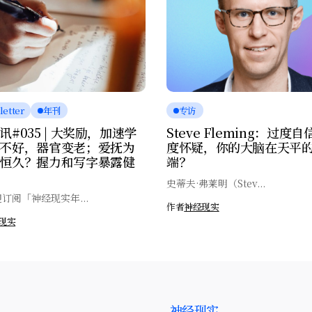
etter
年刊
专访
讯#035 | 大奖励，加速学
Steve Fleming：过度
不好，器官变老；爱抚为
度怀疑，你的大脑在天平
恒久？握力和写字暴露健
端？
史蒂夫·弗莱明（Stev...
订阅「神经现实年...
作者
神经现实
现实
神经现实