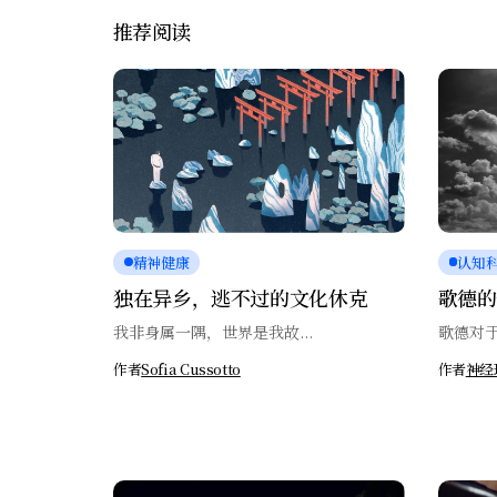
推荐阅读
精神健康
认知
独在异乡，逃不过的文化休克
歌德的
我非身属一隅，世界是我故...
歌德对于
作者
Sofia Cussotto
作者
神经