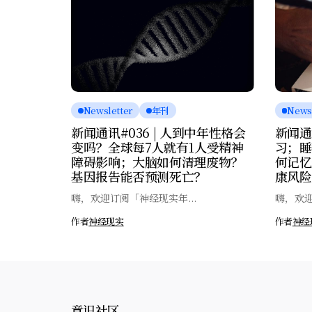
Newsletter
年刊
Newsl
新闻通讯#036 | 人到中年性格会
新闻通
变吗？全球每7人就有1人受精神
习；睡
障碍影响；大脑如何清理废物？
何记忆
基因报告能否预测死亡？
康风险
嗨，欢迎订阅「神经现实年...
嗨，欢迎
作者
神经现实
作者
神经
意识社区