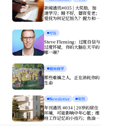
新闻通讯#035 | 大奖励，加
速学习；睡不好，器官变老；
爱抚为何记忆恒久？握力和写
字暴露健康风险
专访
Steve Fleming：过度自信与
过度怀疑，你的大脑在天平的
哪一端？
精神病学
那些难搞之人，正在消耗你的
生命
Newsletter
年刊
年刊通讯 #034 | 20岁的居住
环境，可能影响中年心脏；维
持工作记忆的小技巧；鱼油竟
会伤害大脑？