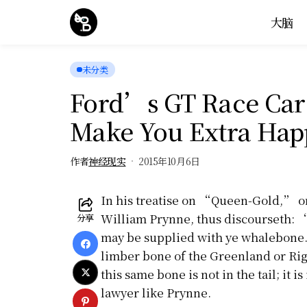
大脑
未分类
Ford’s GT Race Car 
Make You Extra Hap
作者
神经现实
2015年10月6日
In his treatise on “Queen-Gold,” 
William Prynne, thus discourseth: 
分享
may be supplied with ye whalebon
limber bone of the Greenland or Rig
this same bone is not in the tail; it i
lawyer like Prynne.