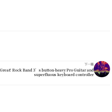
。
下一篇
Great!
Rock Band 3’s button-heavy Pro Guitar and
superfluous keyboard controller