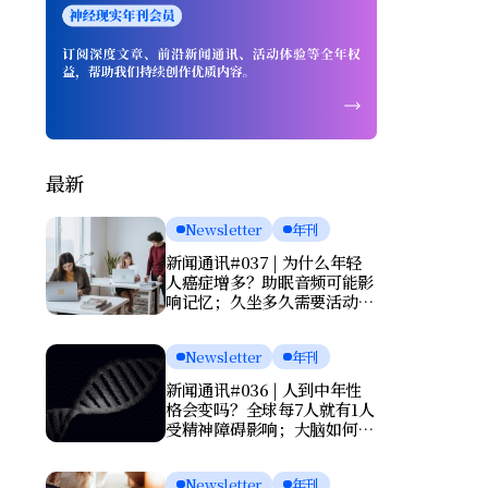
最新
Newsletter
年刊
新闻通讯#037 | 为什么年轻
人癌症增多？助眠音频可能影
响记忆；久坐多久需要活动一
次？肌酸或能改善抑郁
Newsletter
年刊
新闻通讯#036 | 人到中年性
格会变吗？全球每7人就有1人
受精神障碍影响；大脑如何清
理废物？基因报告能否预测死
亡？
Newsletter
年刊