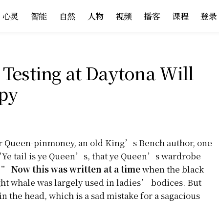
心灵
智能
自然
人物
视频
播客
课程
登录
Testing at Daytona Will
py
or Queen-pinmoney, an old King’s Bench author, one
“Ye tail is ye Queen’s, that ye Queen’s wardrobe
e.”
Now this was written at a time
when the black
ht whale was largely used in ladies’ bodices. But
s in the head, which is a sad mistake for a sagacious