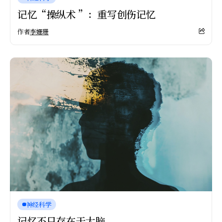
记忆“操纵术 ”：重写创伤记忆
作者
李姗珊
神经科学
记忆不只存在于大脑