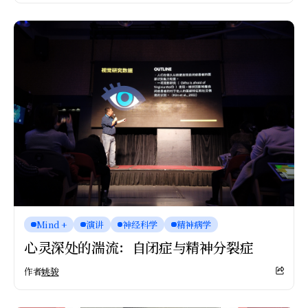
Mind +
演讲
神经科学
精神病学
心灵深处的湍流：自闭症与精神分裂症
作者
姚骏