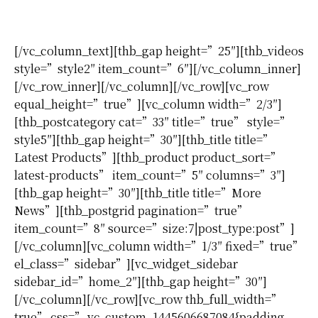
Today’s Best Videos
[/vc_column_text][thb_gap height=”25″][thb_videos
style=”style2″ item_count=”6″][/vc_column_inner]
[/vc_row_inner][/vc_column][/vc_row][vc_row
equal_height=”true”][vc_column width=”2/3″]
[thb_postcategory cat=”33″ title=”true” style=”
style5″][thb_gap height=”30″][thb_title title=”
Latest Products”][thb_product product_sort=”
latest-products” item_count=”5″ columns=”3″]
[thb_gap height=”30″][thb_title title=”More
News”][thb_postgrid pagination=”true”
item_count=”8″ source=”size:7|post_type:post”]
[/vc_column][vc_column width=”1/3″ fixed=”true”
el_class=”sidebar”][vc_widget_sidebar
sidebar_id=”home_2″][thb_gap height=”30″]
[/vc_column][/vc_row][vc_row thb_full_width=”
true” css=”.vc_custom_1445606687084{padding-