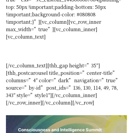
top: 50px !important;padding-bottom: 50px
!important;background-color: #080808
!important;}”][vc_column][vc_row_inner
max_width=”true”][vc_column_inner]
[vc_column_text]
Trending News
[/vc_column_text][thb_gap height=”35″]
[thb_postcarousel title_position=”center-title”
columns=”4″ color=”dark” navigation=”true”
source=”by-id” post_ids=”136, 130, 114, 49, 78,
343″ style=”style1″][/vc_column_inner]
[/vc_row_inner][/vc_column][/vc_row]