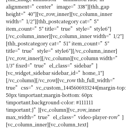
alignment=”center” image=”338″][thb_gap
height=”40″][vc_row_inner][vc_column_inner
width=”1/2″][thb_postcategory cat=”5″
item_count=”5″ title=”true” style=”style6″]
[/vc_column_inner][vc_column_inner width=”1/2″]
[thb_postcategory cat=”51″ item_count=”5″
title=”true” style=”style6″][/vc_column_inner]
[/vc_row_inner][/vc_column][vc_column width=”
1/3″ fixed=”true” el_class=”sidebar”]
[vc_widget_sidebar sidebar_id=”home_1″]
[/vc_column][/vc_row][vc_row thb_full_width=”
true” css=”.vc_custom_1445606933244{margin-top:
50px !important;margin-bottom: 60px
!important;background-color: #111111
!important;}”][vc_column][vc_row_inner
max_width=”true” el_class=”video-player-row”]
[vc_column_inner][vc_column_text]