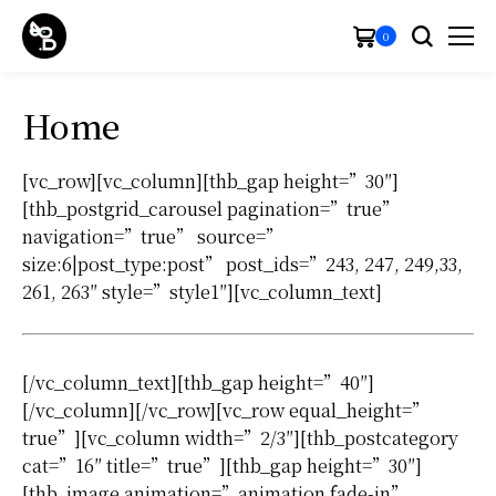
0
Home
[vc_row][vc_column][thb_gap height=”30″]
[thb_postgrid_carousel pagination=”true”
navigation=”true” source=”
size:6|post_type:post” post_ids=”243, 247, 249,33,
261, 263″ style=”style1″][vc_column_text]
[/vc_column_text][thb_gap height=”40″]
[/vc_column][/vc_row][vc_row equal_height=”
true”][vc_column width=”2/3″][thb_postcategory
cat=”16″ title=”true”][thb_gap height=”30″]
[thb_image animation=”animation fade-in”