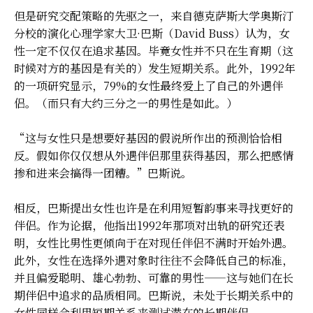
但是研究交配策略的先驱之一，来自德克萨斯大学奥斯汀
分校的演化心理学家大卫·巴斯（David Buss）认为，女
性一定不仅仅在追求基因。毕竟女性并不只在生育期（这
时候对方的基因是有关的）发生短期关系。此外，1992年
的一项研究显示，79%的女性最终爱上了自己的外遇伴
侣。（而只有大约三分之一的男性是如此。）
“这与女性只是想要好基因的假说所作出的预测恰恰相
反。假如你仅仅想从外遇伴侣那里获得基因，那么把感情
掺和进来会搞得一团糟。”巴斯说。
相反，巴斯提出女性也许是在利用短暂韵事来寻找更好的
伴侣。作为论据，他指出1992年那项对出轨的研究还表
明，女性比男性更倾向于在对现任伴侣不满时开始外遇。
此外，女性在选择外遇对象时往往不会降低自己的标准，
并且偏爱聪明、雄心勃勃、可靠的男性——这与她们在长
期伴侣中追求的品质相同。巴斯说，未处于长期关系中的
女性同样会利用短期关系来测试潜在的长期伴侣。