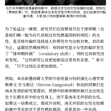
在许多早期的浪漫喜剧电影中，剧情会涉及到女性择偶的问题。例如在
《费城故事》中，凯瑟琳·赫本在各色恋爱对象中抉择，他们由演员约翰
·霍华德、卡里·格兰特和詹姆斯·斯图尔特饰演。
为了验证这一猜想，研究员们在观察每月处于排卵期（也
是她们唯一能为后代获取这些性感基因的时间段）的女
性，是否格外偏好选择迷人的男性作为出轨对象。到目前
为止，证据依然模棱两可：有的研究显示女性的偏好发生
了“排卵期转换”（ovulatory shift），同时也有研究没
有发现。“这些研究让我更加相信这里有些名堂，”希尔
说，“只不过结论会更加细致。”
例如，来自新墨西哥大学阿尔伯克基分校的演化心理学家
斯蒂文·甘戈斯达（Steven Gangestad）和他的同事们在
尚未发表的研究里提到，预想中的排卵期转换只会出现在
处于长期关系中的女性身上，而不是尚未无伴侣的女性。
如果这一结果成立，那或许说明，尚无伴侣的女性在短期
韵事中寻求的并不是性感的基因，而是其他一些东西。