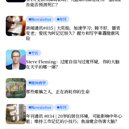
告能否预测死亡？
Newsletter
年刊
新闻通讯#035 | 大奖励，加速学习；睡不好，器官
变老；爱抚为何记忆恒久？握力和写字暴露健康风
险
专访
Steve Fleming：过度自信与过度怀疑，你的大脑
在天平的哪一端？
精神病学
那些难搞之人，正在消耗你的生命
Newsletter
年刊
年刊通讯 #034 | 20岁的居住环境，可能影响中年心
脏；维持工作记忆的小技巧；鱼油竟会伤害大脑？