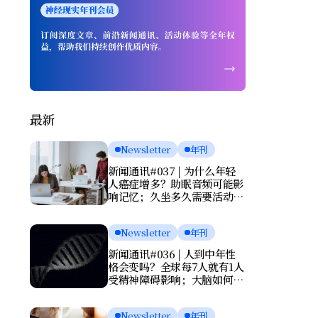
最新
Newsletter
年刊
新闻通讯#037 | 为什么年轻
人癌症增多？助眠音频可能影
响记忆；久坐多久需要活动一
次？肌酸或能改善抑郁
Newsletter
年刊
新闻通讯#036 | 人到中年性
格会变吗？全球每7人就有1人
受精神障碍影响；大脑如何清
理废物？基因报告能否预测死
亡？
Newsletter
年刊