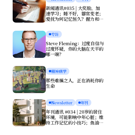
新闻通讯#035 | 大奖励，加
速学习；睡不好，器官变老；
爱抚为何记忆恒久？握力和写
字暴露健康风险
专访
Steve Fleming：过度自信与
过度怀疑，你的大脑在天平的
哪一端？
精神病学
那些难搞之人，正在消耗你的
生命
Newsletter
年刊
年刊通讯 #034 | 20岁的居住
环境，可能影响中年心脏；维
持工作记忆的小技巧；鱼油竟
会伤害大脑？