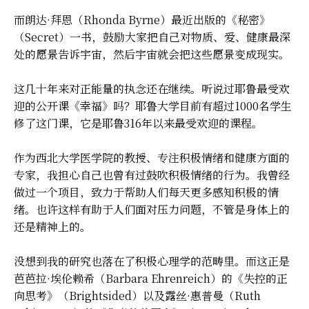
而朗达·拜恩（Rhonda Byrne）最近出版的《秘密》
（Secret）一书，鼓励大家把自己对物质、爱、健康最深
处的愿景告诉宇宙，然后宇宙就会把这些愿景变成现实。
这几十年来对正能量的执念还在继续。听说过耶鲁最受欢
迎的公开课《幸福》吗？耶鲁大学目前有超过1000名学生
修了这门课，它是耶鲁316年以来最受欢迎的课程。
作为西北大学医学院的教授、专注积极情绪和健康方面的
专家，我担心自己也曾有过鼓吹积极情绪的行为。我曾经
做过一个项目，致力于帮助人们每天更多感知积极的情
绪。也许这样有助于人们面对压力问题，不管是身体上的
还是精神上的。
没想到我的研究也落在了积极心理学的范畴里。而这正是
芭芭拉·埃伦赖希（Barbara Ehrenreich）的《失控的正
向思考》（Brightsided）以及露丝·惠普曼（Ruth