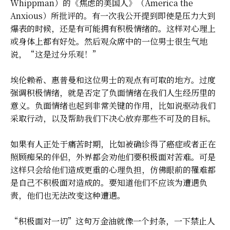
Whippman）的《焦虑的美国人》（America the
Anxious）所批评的。有一次我公开提到即使是压力大到
爆表的时候，还是有可能拥有积极情绪的。这样对心理上
或身体上都有好处。然后观众席中的一位男士很生气地
说，“这是过分乐观！”
埃伦赖希、惠普曼和这位男士的观点有可取的地方。过度
强调积极情绪，就是否定了负面情绪在我们人生经历里的
意义。负面情绪也起到非常关键的作用，比如说驱动我们
采取行动，以及帮助我们下决心放弃那些不可及的目标。
如果有人正处于痛苦时期，比如被确诊得了癌症或者正在
照顾痴呆的伴侣，外界都会劝他们要积极面对苦难。可是
这样只会给他们造成更重的心理负担，仿佛眼前的罹难都
是自己不积极面对造成的。要知道他们不应该为遭遇负
责，他们也无法改变这种遭遇。
“积极面对一切”这句万金油就像一个封条，一下禁止人