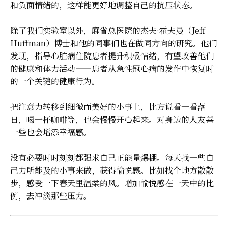
和负面情绪的，这样能更好地调整自己的抗压状态。
除了我们实验室以外，麻省总医院的杰夫·霍夫曼（Jeff
Huffman）博士和他的同事们也在做同方向的研究。他们
发现，指导心脏病住院患者提升积极情绪，有望改善他们
的健康和体力活动——患者从急性冠心病的发作中恢复时
的一个关键的健康行为。
把注意力转移到细微而美好的小事上，比方说看一看落
日，喝一杯咖啡等，也会慢慢开心起来。对身边的人友善
一些也会增添幸福感。
没有必要时时刻刻都强求自己正能量爆棚。每天找一些自
己力所能及的小事来做，获得愉悦感。比如找个地方散散
步，感受一下春天里温柔的风。增加愉悦感在一天中的比
例，去冲淡那些压力。