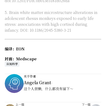
doi:10.1203/PDR.0b013e3181d026da
5. Brain white matter microstructure alterations in
adolescent rhesus monkeys exposed to early life
stress: associations with high cortisol during
infancy. DOI: 10.1186/2045-5380-3-21
编译：EON
封面：Medscape
认知科学
关于作者
Angela Grant
-
这个人很懒，什么都没有留下～
上一篇
下一篇