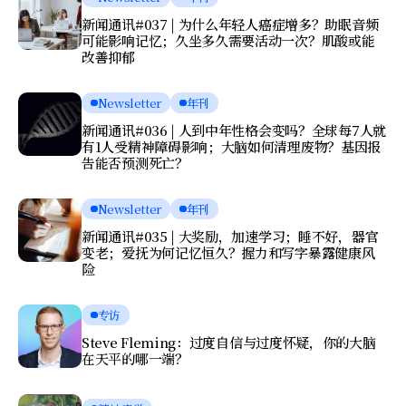
新闻通讯#037 | 为什么年轻人癌症增多？助眠音频
可能影响记忆；久坐多久需要活动一次？肌酸或能
改善抑郁
Newsletter
年刊
新闻通讯#036 | 人到中年性格会变吗？全球每7人就
有1人受精神障碍影响；大脑如何清理废物？基因报
告能否预测死亡？
Newsletter
年刊
新闻通讯#035 | 大奖励，加速学习；睡不好，器官
变老；爱抚为何记忆恒久？握力和写字暴露健康风
险
专访
Steve Fleming：过度自信与过度怀疑，你的大脑
在天平的哪一端？