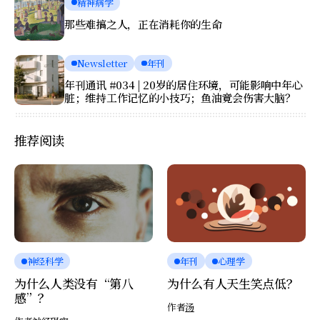
精神病学
那些难搞之人，正在消耗你的生命
Newsletter
年刊
年刊通讯 #034 | 20岁的居住环境，可能影响中年心
脏；维持工作记忆的小技巧；鱼油竟会伤害大脑？
推荐阅读
神经科学
年刊
心理学
为什么人类没有“第八
为什么有人天生笑点低？
感”？
作者
汤