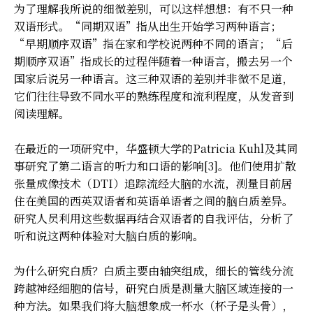
为了理解我所说的细微差别，可以这样想想：有不只一种
双语形式。“同期双语”指从出生开始学习两种语言；
“早期顺序双语”指在家和学校说两种不同的语言；“后
期顺序双语”指成长的过程伴随着一种语言，搬去另一个
国家后说另一种语言。这三种双语的差别并非微不足道，
它们往往导致不同水平的熟练程度和流利程度，从发音到
阅读理解。
在最近的一项研究中，华盛顿大学的Patricia Kuhl及其同
事研究了第二语言的听力和口语的影响[3]。他们使用扩散
张量成像技术（DTI）追踪流经大脑的水流，测量目前居
住在美国的西英双语者和英语单语者之间的脑白质差异。
研究人员利用这些数据再结合双语者的自我评估，分析了
听和说这两种体验对大脑白质的影响。
为什么研究白质？白质主要由轴突组成，细长的管线分流
跨越神经细胞的信号，研究白质是测量大脑区域连接的一
种方法。如果我们将大脑想象成一杯水（杯子是头骨），