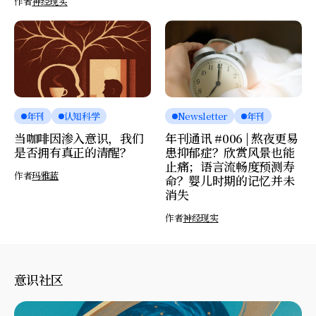
作者
神经现实
年刊
认知科学
Newsletter
年刊
当咖啡因渗入意识，我们
年刊通讯 #006 | 熬夜更易
是否拥有真正的清醒？
患抑郁症？欣赏风景也能
止痛；语言流畅度预测寿
作者
玛雅蓝
命？婴儿时期的记忆并未
消失
作者
神经现实
意识社区