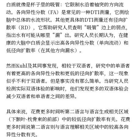
白质就像是杯子里的吸管：它限制水沿着轴突的方向流
动。各向异性分数（FA）是常见的一种DTI测量，它测绘
脑中总体的水流形状。其他更具体的DTI测量还有径向扩
散率（RD），它帮助研究人员查明“吸管”边上的弱点，
指出水有可能从哪里“漏”出。研究人员长期认为，在健
康的大脑中白质会显示出高各向异性分数（单向流动）和
低径向扩散率（在其他方向漏水）。
然而Kuhl及其同事发现，相较于双语者，研究中的单语者
有着更高的各向异性分数和更低的径向扩散率，这一现象
似乎不利于双语者。但是事实没有那么简单。当研究人员
检测实际双语体验的影响时，他们发现更多的双语体验会
减少双语者和单语者之间的差异。
具体来说，花费更多时间听第二语言与语言生成相关区域
（下额叶-枕骨束的前部）中的较低径向扩散率有关。花费
更多时间说第二语言则与语言理解相关区域中的较高各向
异性分数有关。