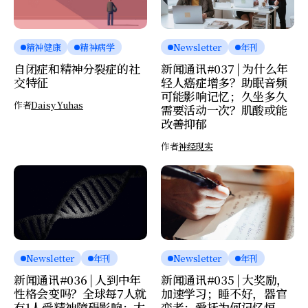
精神健康
精神病学
Newsletter
年刊
自闭症和精神分裂症的社
新闻通讯#037 | 为什么年
交特征
轻人癌症增多？助眠音频
可能影响记忆；久坐多久
作者
Daisy Yuhas
需要活动一次？肌酸或能
改善抑郁
作者
神经现实
Newsletter
年刊
Newsletter
年刊
新闻通讯#036 | 人到中年
新闻通讯#035 | 大奖励，
性格会变吗？全球每7人就
加速学习；睡不好，器官
有1人受精神障碍影响；大
变老；爱抚为何记忆恒