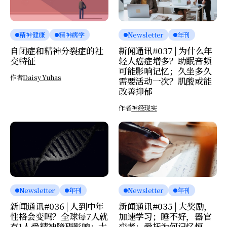
精神健康
精神病学
Newsletter
年刊
自闭症和精神分裂症的社
新闻通讯#037 | 为什么年
交特征
轻人癌症增多？助眠音频
可能影响记忆；久坐多久
作者
Daisy Yuhas
需要活动一次？肌酸或能
改善抑郁
作者
神经现实
Newsletter
年刊
Newsletter
年刊
新闻通讯#036 | 人到中年
新闻通讯#035 | 大奖励，
性格会变吗？全球每7人就
加速学习；睡不好，器官
有1人受精神障碍影响；大
变老；爱抚为何记忆恒