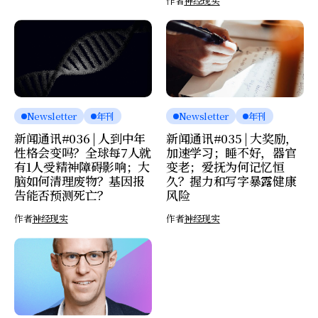
作者
神经现实
Newsletter
年刊
Newsletter
年刊
新闻通讯#036 | 人到中年
新闻通讯#035 | 大奖励，
性格会变吗？全球每7人就
加速学习；睡不好，器官
有1人受精神障碍影响；大
变老；爱抚为何记忆恒
脑如何清理废物？基因报
久？握力和写字暴露健康
告能否预测死亡？
风险
作者
神经现实
作者
神经现实