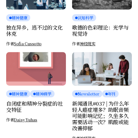
精神健康
认知科学
独在异乡，逃不过的文化
歌德的色彩理论：光学与
休克
视觉诗
作者
Sofia Cussotto
作者
神经现实
精神健康
精神病学
Newsletter
年刊
自闭症和精神分裂症的社
新闻通讯#037 | 为什么年
交特征
轻人癌症增多？助眠音频
可能影响记忆；久坐多久
作者
Daisy Yuhas
需要活动一次？肌酸或能
改善抑郁