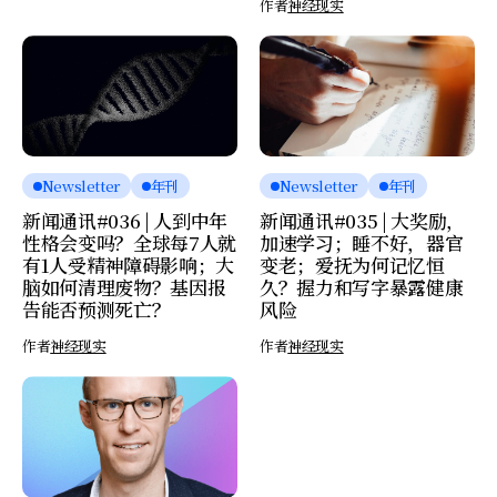
作者
神经现实
Newsletter
年刊
Newsletter
年刊
新闻通讯#036 | 人到中年
新闻通讯#035 | 大奖励，
性格会变吗？全球每7人就
加速学习；睡不好，器官
有1人受精神障碍影响；大
变老；爱抚为何记忆恒
脑如何清理废物？基因报
久？握力和写字暴露健康
告能否预测死亡？
风险
作者
神经现实
作者
神经现实