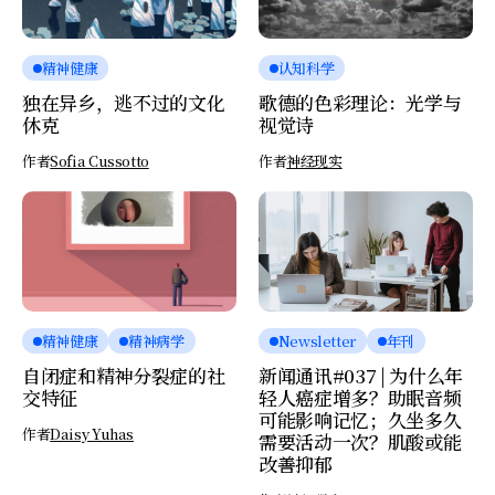
精神健康
认知科学
独在异乡，逃不过的文化
歌德的色彩理论：光学与
休克
视觉诗
作者
Sofia Cussotto
作者
神经现实
精神健康
精神病学
Newsletter
年刊
自闭症和精神分裂症的社
新闻通讯#037 | 为什么年
交特征
轻人癌症增多？助眠音频
可能影响记忆；久坐多久
作者
Daisy Yuhas
需要活动一次？肌酸或能
改善抑郁