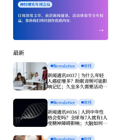
最新
Newsletter
年刊
新闻通讯#037 | 为什么年轻
人癌症增多？助眠音频可能影
响记忆；久坐多久需要活动一
次？肌酸或能改善抑郁
Newsletter
年刊
新闻通讯#036 | 人到中年性
格会变吗？全球每7人就有1人
受精神障碍影响；大脑如何清
理废物？基因报告能否预测死
亡？
Newsletter
年刊