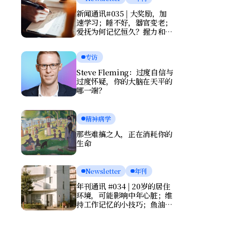
新闻通讯#035 | 大奖励，加
速学习；睡不好，器官变老；
爱抚为何记忆恒久？握力和写
字暴露健康风险
专访
Steve Fleming：过度自信与
过度怀疑，你的大脑在天平的
哪一端？
精神病学
那些难搞之人，正在消耗你的
生命
Newsletter
年刊
年刊通讯 #034 | 20岁的居住
环境，可能影响中年心脏；维
持工作记忆的小技巧；鱼油竟
会伤害大脑？