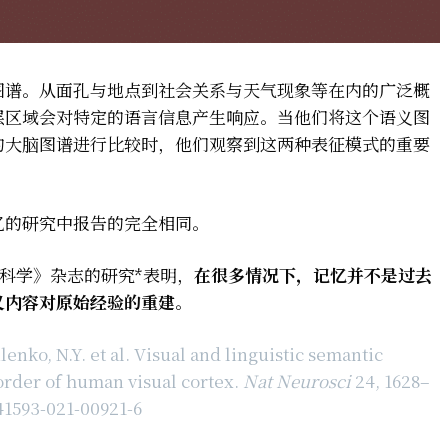
图谱。从面孔与地点到社会关系与天气现象等在内的广泛概
层区域会对特定的语言信息产生响应。当他们将这个语义图
的大脑图谱进行比较时，他们观察到这两种表征模式的重要
忆的研究中报告的完全相同。
经科学》杂志的研究*表明，
在很多情况下，记忆并不是过去
义内容对原始经验的重建
。
enko, N.Y. et al. Visual and linguistic semantic
border of human visual cortex.
Nat Neurosci
24, 1628–
s41593-021-00921-6