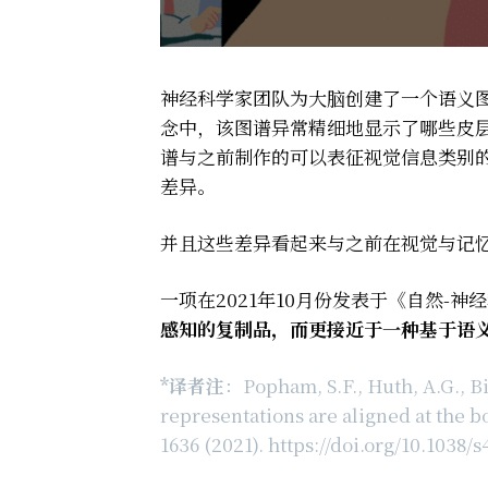
神经科学家团队为大脑创建了一个语义
念中，该图谱异常精细地显示了哪些皮
谱与之前制作的可以表征视觉信息类别
差异。
并且这些差异看起来与之前在视觉与记
一项在2021年10月份发表于《自然-神
感知的复制品，而更接近于一种基于语
*译者注
：Popham, S.F., Huth, A.G., Bil
representations are aligned at the 
1636 (2021). https://doi.org/10.1038/