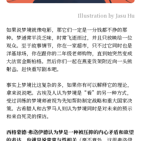
Illustration by Jasu Hu
如果说梦境就像电影，那它们一定是一分钱都不挣的那
种。梦通常平淡乏味，时常飞逝而过，并且只放映给一位
观众。至于故事情节，你在一家超市，只不过它同时也是
洋基球场，你在跟你的二年级老师购物，直到她突然变成
大法官金斯柏格。然后你们一起在燕麦货架附近向一头熊
射击。赶快重写剧本吧。
事实上梦境比这复杂的多，如果你有可以解释它的理论，
拿来说说吧。古埃及人认为梦境是“看”的另一种方式，
受过训练的梦境师被视为先知帮助制定战略和重大国家决
策。古希腊人和古罗马人则认为梦境同时是对未来的预示
和来自死灵的探访。
西格蒙德·弗洛伊德认为梦是一种被压抑的内心矛盾和欲望
的表达，也就是说常常与性相关
（毫不意外，这很弗洛伊