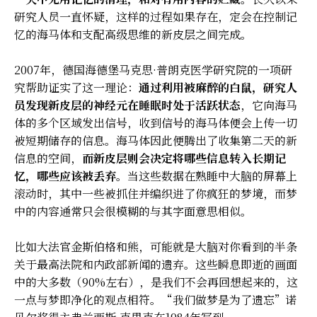
研究人员一直怀疑，这样的过程如果存在，定会在控制记
忆的海马体和支配高级思维的新皮层之间完成。
2007年，德国海德堡马克思·普朗克医学研究院的一项研
究帮助证实了这一理论：
通过利用被麻醉的白鼠，研究人
员发现新皮层的神经元在睡眠时处于活跃状态
，它向海马
体的多个区域发出信号，收到信号的海马体便会上传一切
被短期储存的信息。海马体因此便腾出了收集第二天的新
信息的空间，
而新皮层则会决定将哪些信息转入长期记
忆，哪些应该被丢弃。
当这些数据在熟睡中大脑的屏幕上
滚动时，其中一些被抓住并编织进了你疯狂的梦境，而梦
中的内容通常只会很模糊的与其字面意思相似。
比如大法官金斯伯格和熊，可能就是大脑对你看到的半条
关于最高法院和内政部新闻的遗弃。这些瞬息即逝的画面
中的大多数（90%左右），是我们不会再回想起来的，这
一点与梦即净化的观点相符。“我们做梦是为了遗忘”诺