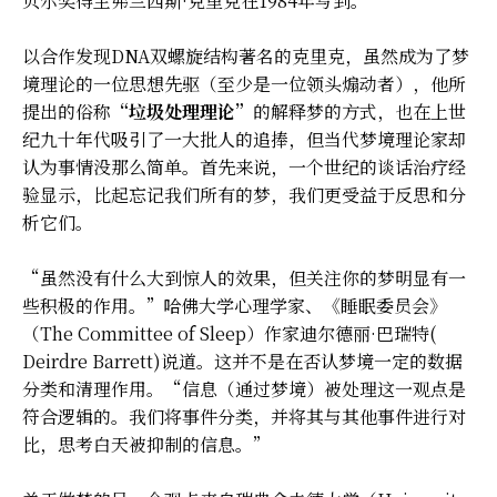
贝尔奖得主弗兰西斯·克里克在1984年写到。
以合作发现DNA双螺旋结构著名的克里克，虽然成为了梦
境理论的一位思想先驱（至少是一位领头煽动者），他所
提出的俗称
“垃圾处理理论”
的解释梦的方式，也在上世
纪九十年代吸引了一大批人的追捧，但当代梦境理论家却
认为事情没那么简单。首先来说，一个世纪的谈话治疗经
验显示，比起忘记我们所有的梦，我们更受益于反思和分
析它们。
“虽然没有什么大到惊人的效果，但关注你的梦明显有一
些积极的作用。”哈佛大学心理学家、《睡眠委员会》
（The Committee of Sleep）作家迪尔德丽·巴瑞特(
Deirdre Barrett)说道。这并不是在否认梦境一定的数据
分类和清理作用。“信息（通过梦境）被处理这一观点是
符合逻辑的。我们将事件分类，并将其与其他事件进行对
比，思考白天被抑制的信息。”