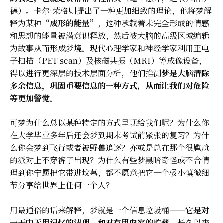
德）
。
卡尔·荣格则提出了一种更加细致的理论，他将梦解
释为某种
“成形的能量”
，这种承载着未完全形成的情感
和思想的能量被潜意识释放，然后被大脑的高级区域编辑
为故事从而形成梦境。现代心理学家和神经学家利用正电
子扫描（PET scan）及核磁共振（MRI）等成像设备，
得以进行更深层的技术层面分析，他们推测
梦是大脑清除
多余信息，巩固重要信息的一种方式，从而让我们对危险
等更加警觉。
可梦为什么总以某种特定的方式呈现给我们呢？为什么你
在大学毕业多年后还会梦到期末考试前紧张的复习？为什
么你会梦到飞行或者被野兽追逐？亦或是总在那个很尴尬
的派对上不穿裤子出现？为什么有些梦黑暗奇怪或不合情
理到你宁愿把它带进坟墓，都不愿意把它一个极小慎微细
节分享给世界上任何一个人？
用最通俗的话来解释，梦就是一个信息垃圾桶——
它是对
一天中无用记忆的清理，和对有用内容的贮藏。
长久以来