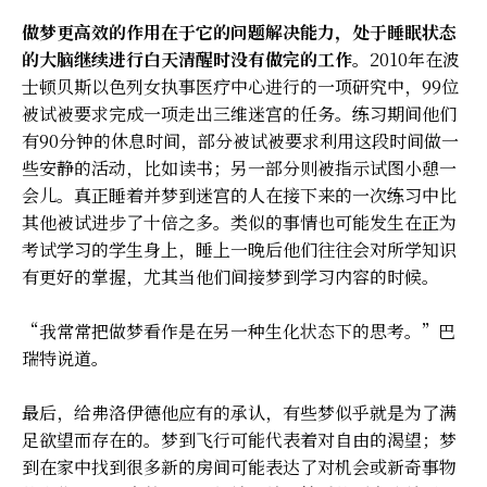
做梦更高效的作用在于它的问题解决能力，处于睡眠状态
的大脑继续进行白天清醒时没有做完的工作。
2010年在波
士顿贝斯以色列女执事医疗中心进行的一项研究中，99位
被试被要求完成一项走出三维迷宫的任务。练习期间他们
有90分钟的休息时间，部分被试被要求利用这段时间做一
些安静的活动，比如读书；另一部分则被指示试图小憩一
会儿。真正睡着并梦到迷宫的人在接下来的一次练习中比
其他被试进步了十倍之多。类似的事情也可能发生在正为
考试学习的学生身上，睡上一晚后他们往往会对所学知识
有更好的掌握，尤其当他们间接梦到学习内容的时候。
“我常常把做梦看作是在另一种生化状态下的思考。”巴
瑞特说道。
最后，给弗洛伊德他应有的承认，有些梦似乎就是为了满
足欲望而存在的。梦到飞行可能代表着对自由的渴望；梦
到在家中找到很多新的房间可能表达了对机会或新奇事物