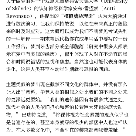
关于做梦的另一个观点来自瑞典舍夫德大学（University
of Skövde）的认知神经科学家安蒂·雷望索（Antti
Revonsuo），他提出的
“模拟威胁理论”
认为大脑通过
进行数次演习，让我们保持敏锐，以便在未来真正的危险
来临时及时应对。这大概可以成为我们不断梦见考试失利
的一种解释——期末考试代指你在成年生活中要写的一份
工作报告。梦到牙齿部分或全部脱落（研究中很多人都表
示在梦中有类似的经历），似乎体现了人对在不适宜的场
合和时间说错话的担忧和焦虑。当然这也可能代表身体的
退化，这是人类甚至在幼年时期就很恐惧的问题。
主题类似的梦出现在截然不同文化的群体中，并没有那么
让人出乎意料，毕竟人类的相似之处比我们的不同之处来
的更深远更原始。“我们的遗传基因有着很多共通之处，
现代社会的人类依旧担心和害怕长着巨大牙齿的庞大动
物，” 巴瑞特说道，“将裸体视为社会暴露的观点似乎也
是普遍存在的，甚至本身就穿的很少的部落中人也这样认
为。在大多数文化中，不合时宜的装束都意味着羞耻。”