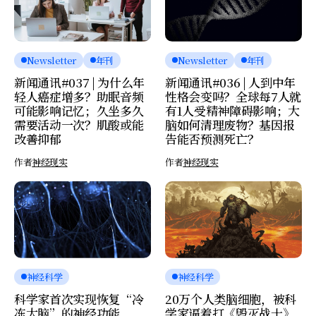
Newsletter
年刊
Newsletter
年刊
新闻通讯#037 | 为什么年
新闻通讯#036 | 人到中年
轻人癌症增多？助眠音频
性格会变吗？全球每7人就
可能影响记忆；久坐多久
有1人受精神障碍影响；大
需要活动一次？肌酸或能
脑如何清理废物？基因报
改善抑郁
告能否预测死亡？
作者
神经现实
作者
神经现实
神经科学
神经科学
科学家首次实现恢复“冷
20万个人类脑细胞，被科
冻大脑”的神经功能
学家逼着打《毁灭战士》