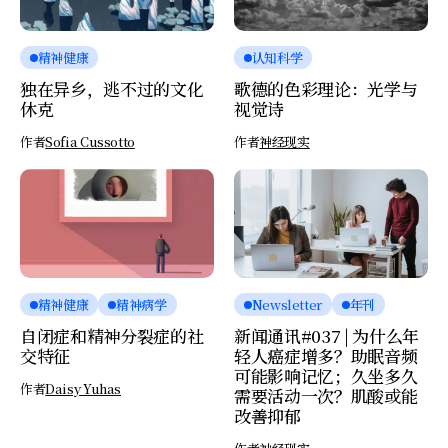
精神健康
认知科学
独在异乡，逃不过的文化
歌德的色彩理论：光学与
休克
视觉诗
作者
Sofia Cussotto
作者
神经现实
精神健康
精神病学
Newsletter
年刊
自闭症和精神分裂症的社
新闻通讯#037 | 为什么年
交特征
轻人癌症增多？助眠音频
可能影响记忆；久坐多久
作者
Daisy Yuhas
需要活动一次？肌酸或能
改善抑郁