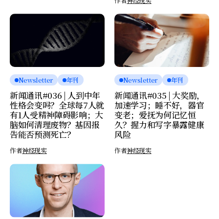
作者
神经现实
Newsletter
年刊
Newsletter
年刊
新闻通讯#036 | 人到中年
新闻通讯#035 | 大奖励，
性格会变吗？全球每7人就
加速学习；睡不好，器官
有1人受精神障碍影响；大
变老；爱抚为何记忆恒
脑如何清理废物？基因报
久？握力和写字暴露健康
告能否预测死亡？
风险
作者
神经现实
作者
神经现实