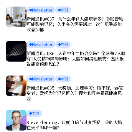
Newsletter
年刊
新闻通讯#037 | 为什么年轻人癌症增多？助眠音频
可能影响记忆；久坐多久需要活动一次？肌酸或能
改善抑郁
Newsletter
年刊
新闻通讯#036 | 人到中年性格会变吗？全球每7人就
有1人受精神障碍影响；大脑如何清理废物？基因报
告能否预测死亡？
Newsletter
年刊
新闻通讯#035 | 大奖励，加速学习；睡不好，器官
变老；爱抚为何记忆恒久？握力和写字暴露健康风
险
专访
Steve Fleming：过度自信与过度怀疑，你的大脑
在天平的哪一端？