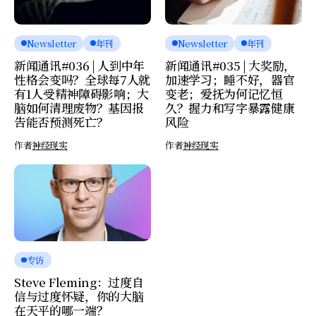
Newsletter
年刊
Newsletter
年刊
新闻通讯#036 | 人到中年
新闻通讯#035 | 大奖励，
性格会变吗？全球每7人就
加速学习；睡不好，器官
有1人受精神障碍影响；大
变老；爱抚为何记忆恒
脑如何清理废物？基因报
久？握力和写字暴露健康
告能否预测死亡？
风险
作者
神经现实
作者
神经现实
专访
Steve Fleming：过度自
信与过度怀疑，你的大脑
在天平的哪一端？