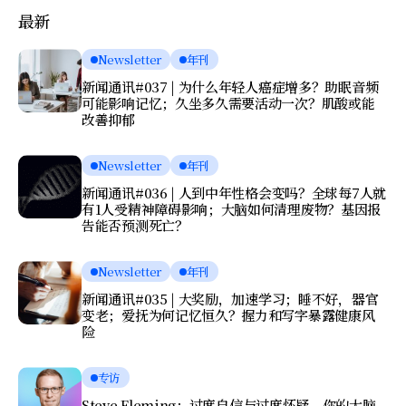
最新
Newsletter
年刊
新闻通讯#037 | 为什么年轻人癌症增多？助眠音频
可能影响记忆；久坐多久需要活动一次？肌酸或能
改善抑郁
Newsletter
年刊
新闻通讯#036 | 人到中年性格会变吗？全球每7人就
有1人受精神障碍影响；大脑如何清理废物？基因报
告能否预测死亡？
Newsletter
年刊
新闻通讯#035 | 大奖励，加速学习；睡不好，器官
变老；爱抚为何记忆恒久？握力和写字暴露健康风
险
专访
Steve Fleming：过度自信与过度怀疑，你的大脑