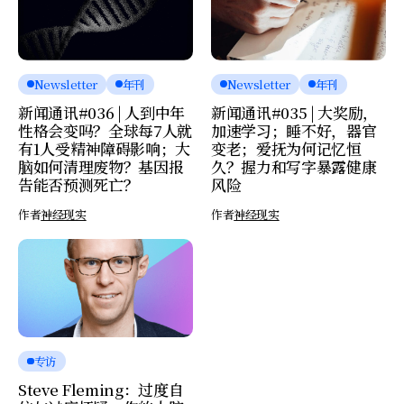
Newsletter
年刊
Newsletter
年刊
新闻通讯#036 | 人到中年
新闻通讯#035 | 大奖励，
性格会变吗？全球每7人就
加速学习；睡不好，器官
有1人受精神障碍影响；大
变老；爱抚为何记忆恒
脑如何清理废物？基因报
久？握力和写字暴露健康
告能否预测死亡？
风险
作者
神经现实
作者
神经现实
专访
Steve Fleming：过度自