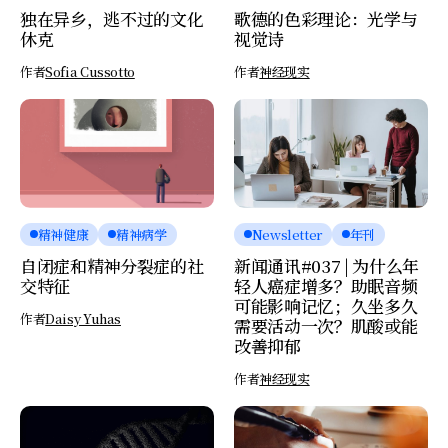
独在异乡，逃不过的文化
歌德的色彩理论：光学与
休克
视觉诗
作者
Sofia Cussotto
作者
神经现实
精神健康
精神病学
Newsletter
年刊
自闭症和精神分裂症的社
新闻通讯#037 | 为什么年
交特征
轻人癌症增多？助眠音频
可能影响记忆；久坐多久
作者
Daisy Yuhas
需要活动一次？肌酸或能
改善抑郁
作者
神经现实