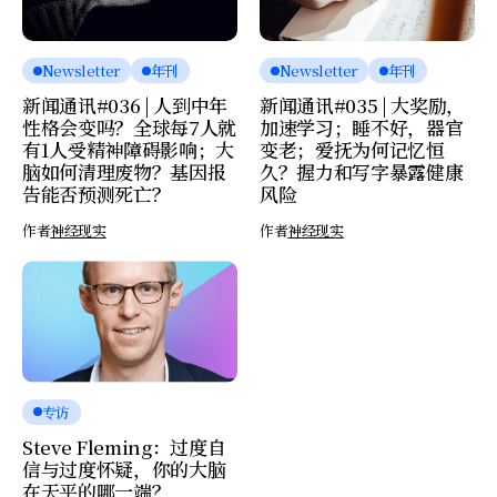
Newsletter
年刊
Newsletter
年刊
新闻通讯#036 | 人到中年
新闻通讯#035 | 大奖励，
性格会变吗？全球每7人就
加速学习；睡不好，器官
有1人受精神障碍影响；大
变老；爱抚为何记忆恒
脑如何清理废物？基因报
久？握力和写字暴露健康
告能否预测死亡？
风险
作者
神经现实
作者
神经现实
专访
Steve Fleming：过度自
信与过度怀疑，你的大脑
在天平的哪一端？