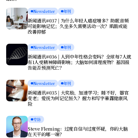
Newsletter
年刊
新闻通讯#037 | 为什么年轻人癌症增多？助眠音频
可能影响记忆；久坐多久需要活动一次？肌酸或能
改善抑郁
Newsletter
年刊
新闻通讯#036 | 人到中年性格会变吗？全球每7人就
有1人受精神障碍影响；大脑如何清理废物？基因报
告能否预测死亡？
Newsletter
年刊
新闻通讯#035 | 大奖励，加速学习；睡不好，器官
变老；爱抚为何记忆恒久？握力和写字暴露健康风
险
专访
Steve Fleming：过度自信与过度怀疑，你的大脑
在天平的哪一端？