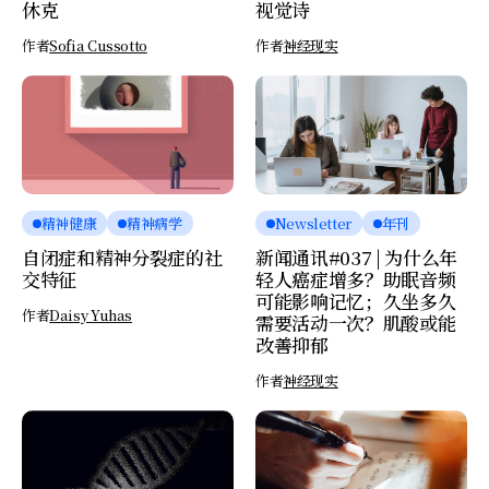
休克
视觉诗
作者
Sofia Cussotto
作者
神经现实
精神健康
精神病学
Newsletter
年刊
自闭症和精神分裂症的社
新闻通讯#037 | 为什么年
交特征
轻人癌症增多？助眠音频
可能影响记忆；久坐多久
作者
Daisy Yuhas
需要活动一次？肌酸或能
改善抑郁
作者
神经现实