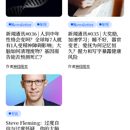
Newsletter
年刊
Newsletter
年刊
新闻通讯#036 | 人到中年
新闻通讯#035 | 大奖励，
性格会变吗？全球每7人就
加速学习；睡不好，器官
有1人受精神障碍影响；大
变老；爱抚为何记忆恒
脑如何清理废物？基因报
久？握力和写字暴露健康
告能否预测死亡？
风险
作者
神经现实
作者
神经现实
专访
Steve Fleming：过度自
信与过度怀疑，你的大脑