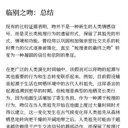
临别之吻：总结
现有的比较证据表明，吻并不是一种新生的人类情感信
号，而是灵长类梳理行为的遗留形式，保留了其祖先的形
式、情境和功能。曾经用以巩固和加强亲密社交关系的耗
时费力的仪式逐渐被简化，直至“梳理者的最终之吻”转
变为一种凝固的信任和依附的象征。
在更广泛的人类演化时间轴中，该假说可以将吻的起源与
其他重要的行为和生态转变联系起来。例如，目前假设辅
音起源于生活在树栖环境中的古代人科祖先，这将语言的
起源追溯到更早的时期。但梳理是典型的地栖灵长类行
为，因为地面生活增加了寄生负担。作为一种源于梳理的
行为，吻仅在当人类祖先开始在地面上度过大量时间时才
得以建立，这一变化发生在古气候变化将人类祖先从森林
栖息地转向更干燥的开阔地带之后。人类祖先可能由于越
来越依赖用于产生交流信号的唇部动作，而保留了梳理过