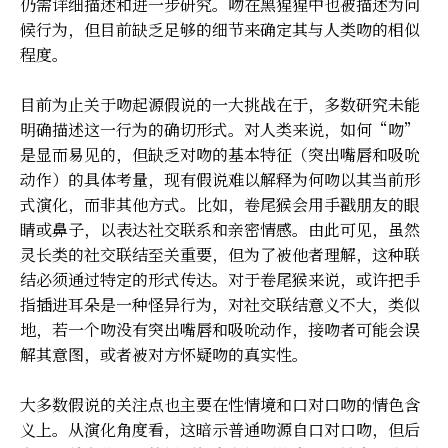
仍需详细描述和进一步研究。吻在黑猩猩中也被描述为问
候行为，但目前缺乏足够的细节来确定其与人类吻的相似
程度。
目前为止关于吻起源假说的一大挑战在于，多数研究未能
明确描述这一行为的确切形式。对人类来说，如何“吻”
是显而易见的，但缺乏对吻的基本特征（突出嘴唇和吸吮
动作）的具体考量，现有假说难以解释为何吻以其当前形
式演化，而非其他方式。比如，卷尾猴会用手戳朋友的眼
睛或鼻子，以表达社交联系和亲密情感。由此可见，虽然
灵长类的社交联结至关重要，但为了被他者理解，这种联
结必须通过特定的形式传达。对于卷尾猴来说，或许把手
指插进耳朵是一种怪异行为，对社交联结意义不大，类似
地，若一个吻没有突出嘴唇和吸吮动作，接吻者可能会误
解其意图，或者被对方怀疑吻的真实性。
大多数假说的关注点也主要在性情境和口对口吻的情色含
义上。从演化角度看，这暗示普通吻源自口对口吻，但后