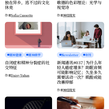
独在异乡，逃不过的文化
歌德的色彩理论：光学与
休克
视觉诗
作者
Sofia Cussotto
作者
神经现实
精神健康
精神病学
Newsletter
年刊
自闭症和精神分裂症的社
新闻通讯#037 | 为什么年
交特征
轻人癌症增多？助眠音频
可能影响记忆；久坐多久
作者
Daisy Yuhas
需要活动一次？肌酸或能
改善抑郁
作者
神经现实