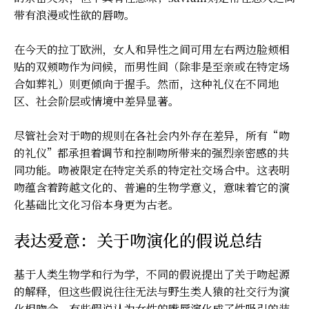
带有浪漫或性欲的唇吻。
在今天的拉丁欧洲，女人和异性之间可用左右两边脸颊相
贴的双颊吻作为问候，而男性间（除非是至亲或在特定场
合如葬礼）则更倾向于握手。然而，这种礼仪在不同地
区、社会阶层或情境中差异显著。
尽管社会对于吻的规则在各社会内外存在差异，所有“吻
的礼仪”都承担着调节和控制吻所带来的强烈亲密感的共
同功能。吻被限定在特定关系的特定社交场合中。这表明
吻蕴含着跨越文化的、普遍的生物学意义，意味着它的演
化基础比文化习俗本身更为古老。
表达爱意：关于吻演化的假说总结
基于人类生物学和行为学，不同的假说提出了关于吻起源
的解释，但这些假说往往无法与野生类人猿的社交行为演
化相吻合。有些假说认为女性的嘴唇演化成了性吸引的装