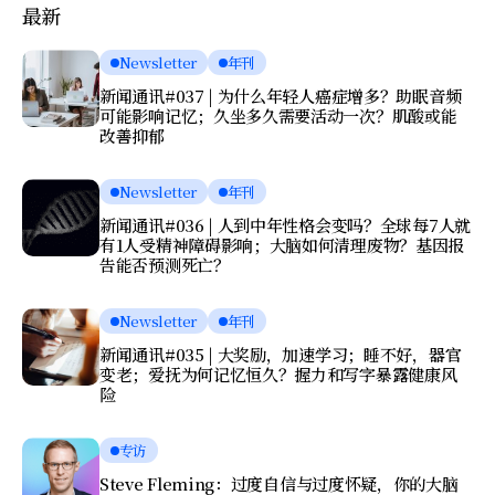
最新
Newsletter
年刊
新闻通讯#037 | 为什么年轻人癌症增多？助眠音频
可能影响记忆；久坐多久需要活动一次？肌酸或能
改善抑郁
Newsletter
年刊
新闻通讯#036 | 人到中年性格会变吗？全球每7人就
有1人受精神障碍影响；大脑如何清理废物？基因报
告能否预测死亡？
Newsletter
年刊
新闻通讯#035 | 大奖励，加速学习；睡不好，器官
变老；爱抚为何记忆恒久？握力和写字暴露健康风
险
专访
Steve Fleming：过度自信与过度怀疑，你的大脑