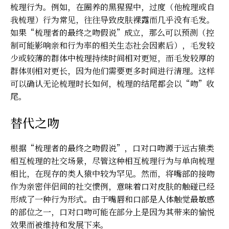
梳理行为。例如，在圈养的黑猩猩中，过度（他梳理或自
我梳理）行为常见，往往导致皮肤裸露而几乎没有毛发。
如果“梳理者的最终之吻假说”成立，那么可以预测（控
制可能影响亲和行为率的相关生态社会因素后），毛发较
少或较薄的群体中梳理持续时间相对更短，而毛发较厚的
群体则相对更长，因为他们需要更多时间进行清理。这样
可以确认无论梳理时长如何，梳理的结尾都会以“吻”收
尾。
替代之吻
根据“梳理者的最终之吻假说”，口对口吻源于远古猿类
相互梳理的社交场景，尽管这种相互梳理行为与单向梳理
相比，在现存的类人猿中较为罕见。然而，将嘴部的接吻
作为亲密伴侣间的社交惯例，意味着口对皮肤的触碰已经
形成了一种行为形式。由于嘴唇和口部是人体触觉最敏感
的部位之一，口对口吻可能在部分上是因为其带来的愉悦
效果而被维持和发展下来。