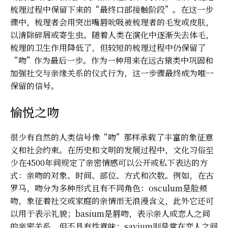
梳理过程中保留下来的“最终口部接触阶段”。在这一步
骤中，梳理者会用突出嘴唇吮吸被梳理者的毛发或皮肤，
以清除碎屑或寄生虫。随着人类在演化中逐渐失去体毛，
梳理的卫生作用降低了，但较短的梳理过程中仍保留了
“吻”作为最后一步。作为一种用来在远古猿类中巩固和
加强社交与亲缘关系的仪式行为，这一步骤最终成为唯一
保留的信号。
愉悦之吻
很少有自然的人类信号像“吻”那样承载了丰富的象征意
义和社会约束。在历史和文明的发展过程中，文化习俗至
少在4500年间规定了亲密情感可以公开或私下表达的方
式：亲吻的对象、时间、部位、方式和次数。例如，在古
罗马，吻分为多种形式且有不同角色：osculum是脸颊
吻，象征着社交或家庭的亲情而无浪漫含义，此外它还可
以用于表示礼貌；basium是唇吻，表示亲人或恋人之间
的亲密关系，但不具有性意味；savium则是常在恋人之间