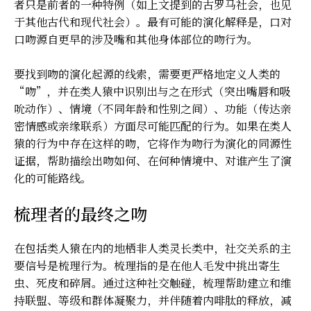
者只是前者的一种特例（如上文提到的古罗马社会，也见
于其他古代和现代社会）。最有可能的演化解释是，口对
口吻源自更早的涉及嘴和其他身体部位的吻行为。
要找到吻的演化起源的线索，需要更严格地定义人类的
“吻”，并在类人猿中识别出与之在形式（突出嘴唇和吸
吮动作）、情境（不同年龄和性别之间）、功能（传达亲
密情感或亲缘联系）方面尽可能匹配的行为。如果在类人
猿的行为中存在这样的吻，它将作为吻行为演化的同源性
证据，帮助描绘出吻如何、在何种情境中、对谁产生了演
化的可能路线。
梳理者的最终之吻
在包括类人猿在内的地栖非人类灵长类中，社交关系的主
要信号是梳理行为。梳理指的是在他人毛发中挑出寄生
虫、死皮和碎屑。通过这种社交触碰，梳理帮助建立和维
持联盟、等级和群体凝聚力，并伴随着内啡肽的释放，减