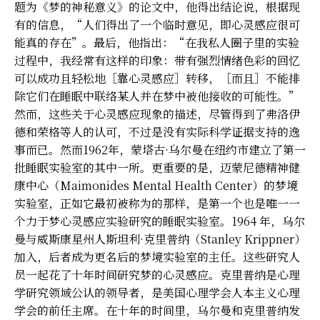
题为《梦的神秘意义》的论文中，他得出结论说，根据现
有的信息，“人们得出了一个临时意见，即心灵感应很可
能真的存在”。最后，他指出：“在我私人圈子里的实验
过程中，我经常有这样的印象：带有强烈情绪色彩的回忆
可以成功且轻松地［靠心灵感应］转移，［而且］不能排
除它们在睡眠中联络某人并在梦中被他接收的可能性。”
然而，这些关于心灵感应现象的描述，尽管得到了弗洛伊
德和荣格等人的认可，不过是没有实际科学证据支持的逸
事而已。然而1962年，蒙塔古·乌尔曼在纽约市建立了第一
批睡眠实验室的其中一所。更重要的是，迈蒙尼德精神健
康中心（Maimonides Mental Health Center）的梦境
实验室，正如它最初被称为的那样，是第一个也是唯一一
个力于梦心灵感应实验研究的睡眠实验室。1964 年，乌尔
曼与威斯康星州人斯坦利·克里普纳（Stanley Krippner）
加入，后者成为更名后的梦境实验室的主任。这些研究人
员一起花了十年时间研究梦的心灵感应。克里普纳是心理
学研究领域公认的领导者，是美国心理学会人本主义心理
学会的前任主席。在十年的时间里，乌尔曼和克里普纳发