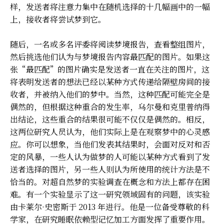
样，发送者将注意力集中在随机选择的十几幅画中的一幅
上，接收者将尝试梦到它。
随后，一名或多名评委将阅读梦境报告，查看整组图片，
然后挑选他们认为与梦境报告内容最匹配的图片。如果这
张“最匹配”的图片确实是发送者一直在关注的图片，这
将表明发送者的想法已经以某种方式传递给隔壁房间的接
收者，并被纳入他们的梦中。当然，这种匹配可能完全是
偶然的，但根据这种重合的发生率，乌尔曼和克里普纳得
出结论，这些重合的结果很可能不仅仅是偶然的。相反，
这两位研究人员认为，他们实际上是在观察梦中的心灵感
应。你可以想象，当他们发表其结果时，会面对反对和否
定的风暴，一些人认为做梦的人可能以某种方式看到了发
送者选择的图片，另一些人则认为所使用的统计方法是不
恰当的。对超自然梦的实验调查在概念和方法上都存在困
难。有一个实验显示了这一研究领域固有的问题，该实验
由卡莱尔·史密斯于 2013 年进行。他是一位备受尊敬的科
学家，在研究睡眠依赖型记忆加工方面发挥了重要作用。