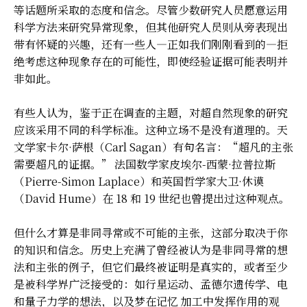
等话题所采取的态度和信念。尽管少数研究人员愿意运用
科学方法来研究异常现象，但其他研究人员则从旁表现出
带有怀疑的兴趣，还有一些人—正如我们刚刚看到的—拒
绝考虑这种现象存在的可能性，即使经验证据可能表明并
非如此。
有些人认为，鉴于正在调查的主题，对超自然现象的研究
应该采用不同的科学标准。这种立场不是没有道理的。天
文学家卡尔·萨根（Carl Sagan）有句名言：“超凡的主张
需要超凡的证据。” 法国数学家皮埃尔-西蒙·拉普拉斯
（Pierre-Simon Laplace）和英国哲学家大卫·休谟
（David Hume）在 18 和 19 世纪也曾提出过这种观点。
但什么才算是非同寻常或不可能的主张，这部分取决于你
的知识和信念。历史上充满了曾经被认为是非同寻常的想
法和主张的例子，但它们最终被证明是真实的，或者至少
是被科学界广泛接受的：如行星运动、孟德尔遗传学、电
和量子力学的想法，以及梦在记忆 加工中发挥作用的观