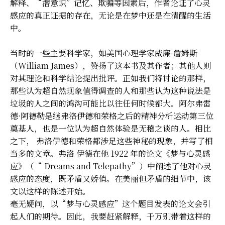
解释、“潜意识”记忆、欺骗等因素后，作者论证了心灵
感应的真正证据的存在，无论是在梦中还是在清醒的生活
中。
当时的一些主要科学家，如美国心理学家威廉·詹姆斯
（William James），赞扬了这本书及其作者；其他人则
对其理论和科学结论提出批评。正如我们将讨论的那样，
那些认为超自然现象值得调查的人和那些认为这种说法是
垃圾的人之间的鸿沟可能比以往任何时候都大。阿尔弗雷
德·阿德勒是继弗洛伊德和荣格之后的精神分析运动第三位
奠基人，也是一位认为超自然体验是无稽之谈的人。相比
之下， 弗洛伊德和荣格都涉足这些神秘的现象，并写了相
当多的文章。弗洛 伊德在他 1922 年的论文《梦与心灵感
应》（“ Dreams and Telepathy”）中阐述了他对心灵
感应的态度，既矛盾又娇俏。在美丽但矛盾的细节中，该
文以这样的陈述开始。
毫无疑问，以“梦与心灵感应”这个题目发表的论文会引
起人们的期待。因此，我要赶紧解释，千万别带着这样的