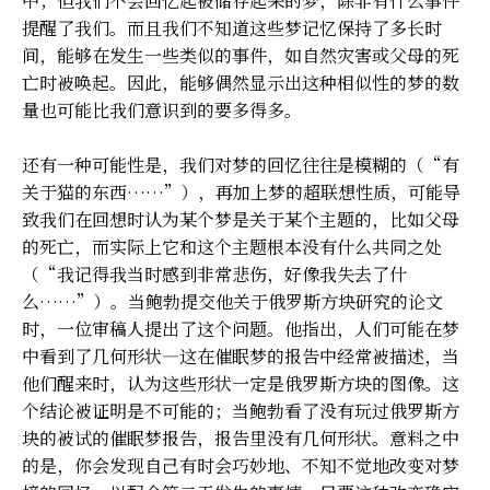
中；但我们不会回忆起被储存起来的梦，除非有什么事件
提醒了我们。而且我们不知道这些梦记忆保持了多长时
间，能够在发生一些类似的事件，如自然灾害或父母的死
亡时被唤起。因此，能够偶然显示出这种相似性的梦的数
量也可能比我们意识到的要多得多。
还有一种可能性是，我们对梦的回忆往往是模糊的（“有
关于猫的东西……”），再加上梦的超联想性质，可能导
致我们在回想时认为某个梦是关于某个主题的，比如父母
的死亡，而实际上它和这个主题根本没有什么共同之处
（“我记得我当时感到非常悲伤，好像我失去了什
么……”）。当鲍勃提交他关于俄罗斯方块研究的论文
时，一位审稿人提出了这个问题。他指出，人们可能在梦
中看到了几何形状—这在催眠梦的报告中经常被描述，当
他们醒来时，认为这些形状一定是俄罗斯方块的图像。这
个结论被证明是不可能的；当鲍勃看了没有玩过俄罗斯方
块的被试的催眠梦报告，报告里没有几何形状。意料之中
的是，你会发现自己有时会巧妙地、不知不觉地改变对梦