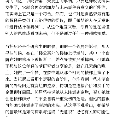
境的回忆，以配合第二天发生的事情。只要这种改变确实
发生了，它就会再次增加梦与未来事件有意义的可能性，
而实际上它只是一个巧合。然而，也许对超自然梦最有趣
的解释是类似于弗洛伊德的提议，即“做梦的人在无意识
中进行估计和猜测”。从这个角度来看，你真的是在读懂
别人的思维或看到未来，但不是通过任何一种超感知觉。
当托尼还是个研究生的时候，他的一个邻居告诉他，那天
早些时候，她在二楼公寓外的楼梯上行走时，其中一个台
阶在她的重压下被折断了，差点导致她严重摔伤。但她真
正想与这位年轻的梦研究者分享的是，就在几天前的晚
上，她做了一个梦，在梦中她从那个相同的楼梯上摔了下
来。当托尼去看那个断裂的台阶时，他注意到一些木制台
阶的外缘附近有腐烂的迹象，特别是在连接台阶和扶手的
金属铆钉周围。邻居坚持说她从未注意到腐烂，否则她就
会把楼梯修好，而不会冒着严重受伤的危险。但她的脑很
可能确实注意到了腐烂的木头。从这里不难看出，她做梦
的脑最终是如何探索与这段“无意识”记忆有关的可能性