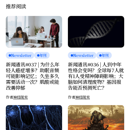
推荐阅读
Newsletter
年刊
Newsletter
年刊
新闻通讯#037 | 为什么年
新闻通讯#036 | 人到中年
轻人癌症增多？助眠音频
性格会变吗？全球每7人就
可能影响记忆；久坐多久
有1人受精神障碍影响；大
需要活动一次？肌酸或能
脑如何清理废物？基因报
改善抑郁
告能否预测死亡？
作者
神经现实
作者
神经现实