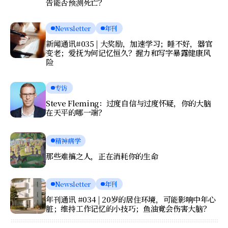
告能否预测死亡？
Newsletter
年刊
新闻通讯#035 | 大奖励，加速学习；睡不好，器官
变老；爱抚为何记忆恒久？握力和写字暴露健康风
险
专访
Steve Fleming：过度自信与过度怀疑，你的大脑
在天平的哪一端？
精神病学
那些难搞之人，正在消耗你的生命
Newsletter
年刊
年刊通讯 #034 | 20岁的居住环境，可能影响中年心
脏；维持工作记忆的小技巧；鱼油竟会伤害大脑？