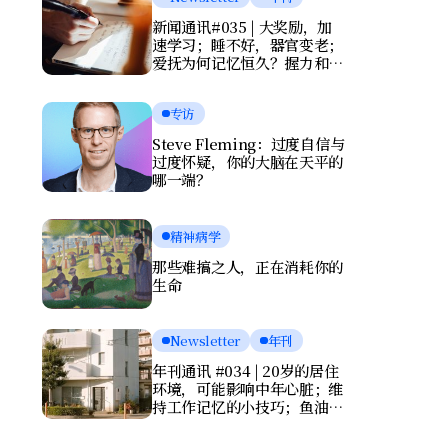
新闻通讯#035 | 大奖励，加
速学习；睡不好，器官变老；
爱抚为何记忆恒久？握力和写
字暴露健康风险
专访
Steve Fleming：过度自信与
过度怀疑，你的大脑在天平的
哪一端？
精神病学
那些难搞之人，正在消耗你的
生命
Newsletter
年刊
年刊通讯 #034 | 20岁的居住
环境，可能影响中年心脏；维
持工作记忆的小技巧；鱼油竟
会伤害大脑？