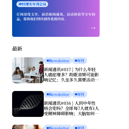
最新
Newsletter
年刊
新闻通讯#037 | 为什么年轻
人癌症增多？助眠音频可能影
响记忆；久坐多久需要活动一
次？肌酸或能改善抑郁
Newsletter
年刊
新闻通讯#036 | 人到中年性
格会变吗？全球每7人就有1人
受精神障碍影响；大脑如何清
理废物？基因报告能否预测死
亡？
Newsletter
年刊