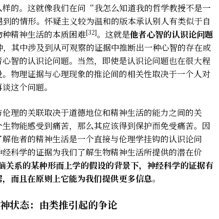
么样的。这就像我们在问“我怎么知道我的哲学教授不是一
遇到的情形。怀疑主义较为温和的版本承认别人有类似于自
[32]
物种精神生活的本质困难
。这就是
他者心智的认识论问题
）的诸多变种，其中涉及到从可观察的证据中推断出一种心智的存在或
者心智的认识论问题。当然，即使是认识论问题也在很大程
设。物理证据与心理现象的推论间的相关性取决于一个人对
再谈这个问题。
与伦理的关联取决于道德地位和精神生活的能力之间的关
个生物能感受到痛苦，那么其应该得到保护而免受痛苦。因
了解他者的精神生活是一个直接与伦理学挂钩的认识论问
神经科学的证据为我们了解生物精神生活所提供的潜在价
-脑关系的某种形而上学的假设的背景下，神经科学的证据有
据，而且在原则上它能为我们提供更多信息
。
神状态：由类推引起的争论