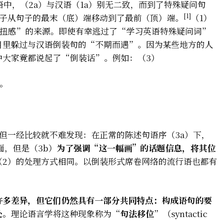
中，（2a）与汉语（1a）别无二致，而到了特殊疑问句
[1]
一下子从句子的最末（底）端移动到了最前（顶）端。
（1）
别扭感”的来源。即使有幸逃过了“学习英语特殊疑问词”
月里躲过与汉语倒装句的“不期而遇”。因为某些地方的人
中大家竟都说起了“倒装话”。例如：（3）
画。
但一经比较就不难发现：在正常的陈述句语序（3a）下，
，但是（3b）
为了强调“这一幅画”的话题信息，将其位
（2）的处理方式相同。以倒装形式席卷网络的流行语也都有
许多差异，但它们仍然具有一部分共同特点：构成语句的要
处。
理论语言学将这种现象称为“
句法移位
”（syntactic