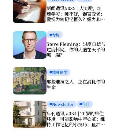
新闻通讯#035 | 大奖励，加
速学习；睡不好，器官变老；
爱抚为何记忆恒久？握力和写
字暴露健康风险
专访
Steve Fleming：过度自信与
过度怀疑，你的大脑在天平的
哪一端？
精神病学
那些难搞之人，正在消耗你的
生命
Newsletter
年刊
年刊通讯 #034 | 20岁的居住
环境，可能影响中年心脏；维
持工作记忆的小技巧；鱼油竟
会伤害大脑？