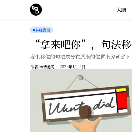
大脑
神经漫谈
​“拿来吧你”，句法
发生移位的句法成分在原来的位置上究竟留下
作者
神经现实
2023年1月11日