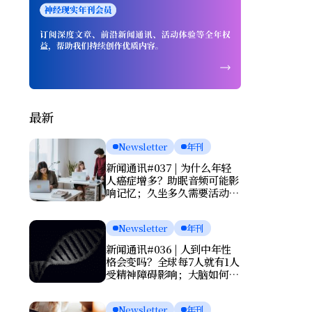
最新
Newsletter
年刊
新闻通讯#037 | 为什么年轻
人癌症增多？助眠音频可能影
响记忆；久坐多久需要活动一
次？肌酸或能改善抑郁
Newsletter
年刊
新闻通讯#036 | 人到中年性
格会变吗？全球每7人就有1人
受精神障碍影响；大脑如何清
理废物？基因报告能否预测死
亡？
Newsletter
年刊