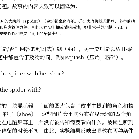
问题。故事的内容大致可以翻译为：
茸茸的大蜘蛛（spider）正穿过餐桌爬向她。乔迪患有蜘蛛恐惧症，多年前她
和焦虑管理办法。相比大声尖叫抑或情绪崩溃，她非常平静地脱下了鞋子
，她安安心心地吃完了剩下的早餐麦片。
是/否”回答的封闭式问题（4a），另一类则是以WH-疑
中都包含了及物动词，例如squash（压扁，粉碎）。
e spider with her shoe?
he spider with?
前的一块显示器，上面的图片包含了故事中提到的角色和物
r）、鞋子（shoe）。这些图片会平均分布在显示器的四个角
定在电脑屏幕上，并没有被告知需要看向什么。被试在听到
上停留的时长不同。由此，实验结果反映出眼球在两种条件