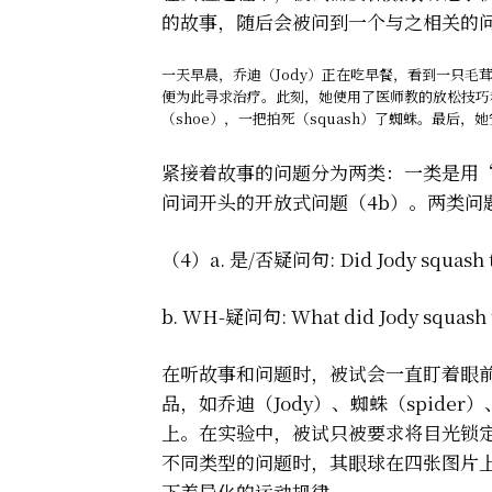
的故事，随后会被问到一个与之相关的
一天早晨，乔迪（Jody）正在吃早餐，看到一只毛
便为此寻求治疗。此刻，她使用了医师教的放松技巧
（shoe），一把拍死（squash）了蜘蛛。最后
紧接着故事的问题分为两类：一类是用“
问词开头的开放式问题（4b）。两类问题
（4）a. 是/否疑问句: Did Jody squash th
b. WH-疑问句: What did Jody squash t
在听故事和问题时，被试会一直盯着眼
品，如乔迪（Jody）、蜘蛛（spide
上。在实验中，被试只被要求将目光锁
不同类型的问题时，其眼球在四张图片
下差异化的运动规律。