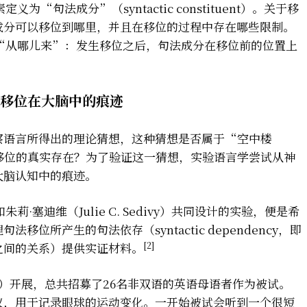
为“句法成分”（syntactic constituent）。关于移
成分可以移位到哪里，并且在移位的过程中存在哪些限制。
“从哪儿来”：发生移位之后，句法成分在移位前的位置上
移位在大脑中的痕迹
察语言所得出的理论猜想，这种猜想是否属于“空中楼
移位的真实存在？为了验证这一猜想，实验语言学尝试从神
大脑认知中的痕迹。
n）和朱莉·塞迪维（Julie C. Sedivy）共同设计的实验，便是希
位所产生的句法依存（syntactic dependency，即
[2]
之间的关系）提供实证材料。
sity）开展，总共招募了26名非双语的英语母语者作为被试。
仪，用于记录眼球的运动变化。一开始被试会听到一个很短