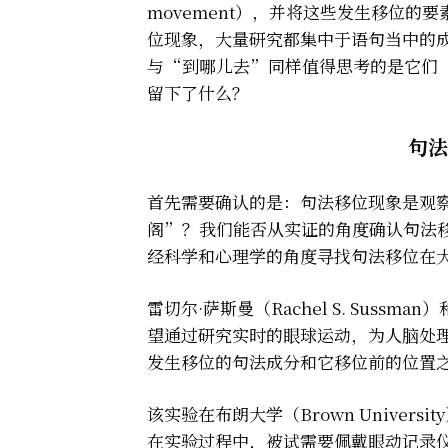
movement），并将这些发生移位的要素定义
位现象，大量研究都集中于语句当中的
与“到哪儿去”同样值得思考的是它们
留下了什么？
句法
首先需要确认的是：句法移位现象是观
阁”？我们能否从实证的角度确认句法
经科学和心理学的角度寻找句法移位在
雷切尔·萨斯曼（Rachel S. Sussma
望通过研究实时的眼球运动，为人脑处理句法移
发生移位的句法成分和它移位前的位置
该实验在布朗大学（Brown Univer
在实验过程中，被试需要佩戴眼动记录