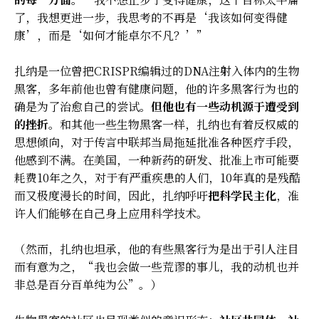
了，我想更进一步，我思考的不再是‘我该如何变得健
康’，而是‘如何才能卓尔不凡？’”
扎纳是一位曾把CRISPR编辑过的DNA注射入体内的生物
黑客，多年前他也曾有健康问题，他的许多黑客行为也的
确是为了治愈自己的尝试。
但他也有一些动机源于遭受到
的挫折
。和其他一些生物黑客一样，扎纳也有着反权威的
思想倾向，对于传言中联邦当局拖延批准各种医疗手段，
他感到不满。在美国，一种新药的研发、批准上市可能要
耗费10年之久，对于有严重疾患的人们，10年真的是残酷
而又极度漫长的时间，因此，扎纳呼吁
把科学民主化
，准
许人们能够在自己身上应用科学技术。
（然而，扎纳也坦承，他的有些黑客行为是出于引人注目
而有意为之，“我也会做一些荒谬的事儿，我的动机也并
非总是百分百单纯为公”。）