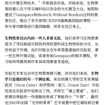
地方开展生物技术，”乔根森告诉我。对她来说，生物黑
客的重心在于将尖端科技以安全的方式惠及大众。她帮助
建设了Genspace和Biotech Without Borders这样的黑
客社区，推出了有关使用CRISPR编辑基因组的课程——
参与者对酵母进行基因编辑，而非在自己身上。
生物黑客社区内的一些人非常无私
，他们来学习生物黑客
是为了寻找制造可回收利用的塑料或生物燃料的方式，从
而有益于环境。他们可能会在车库里搭建临时实验室，拿
一些生物开展试验，或者参加Genspace的相关课程，学
习如何用菌类制作家具或用康普茶造纸。
实验艺术家也会对生物黑客感兴趣，但对他们来说，
生物
学只是他们的另一个调色板
。来自西澳大学的艺术家奥隆·
凯茨（Oron Catts）和伊恩纳・祖儿（Ionat Zurr）开创
性地在实验室中培育出了肉，并将它“端上餐桌”。他们
把源自青蛙的一些细胞培育成了青蛙肉小“牛排”，最终
在2003年法国“无形的菜肴”艺术装置中把它端给前往看