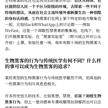
生物黑客的社区也呈现类似的意识形态：
社区共同体
。
社
区提供给人民一个不区分阶级的环境，去探索一些不同于
传统的想法，从而在社会主流环境外重新催生出一种很酷
的身份认同感
。生物黑客们在网上某个特定的地方聚集在
一起，比如Slack和WhatApp上的讨论群——例如
WeFast，这是一个间歇性禁食者的聚集地。在线下，他
们开展黑客实验、在“黑客实验室”（即兴成立并对公众
开放）上课，参加任意一场、每年有数十场的生物黑客大
会。
生物黑客的行为与传统医学有何不同？什么样
的事可以成为生物黑客的追求？
某些类型的生物黑客行为与传统医学截然不同，但其他的
一些黑客行为则与其息息相关。
许多历史悠久的技术，比如冥想、禁食，都属于
初级生物
黑客行为
，但上一堂动感单车课或服用抗抑郁药也可以达
成类似的效果。