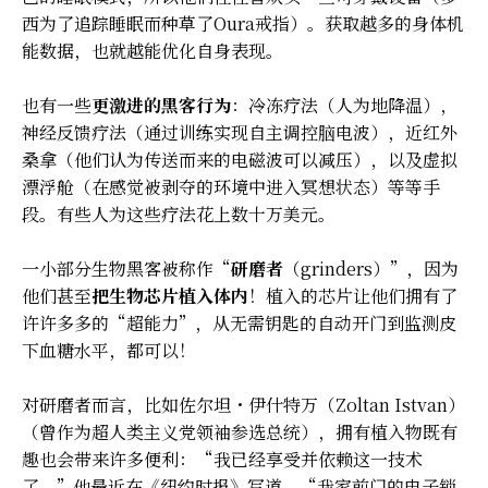
西为了追踪睡眠而种草了Oura戒指）。获取越多的身体机
能数据，也就越能优化自身表现。
也有一些
更激进的黑客行为
：冷冻疗法（人为地降温），
神经反馈疗法（通过训练实现自主调控脑电波），近红外
桑拿（他们认为传送而来的电磁波可以减压），以及虚拟
漂浮舱（在感觉被剥夺的环境中进入冥想状态）等等手
段。有些人为这些疗法花上数十万美元。
一小部分生物黑客被称作“
研磨者
（grinders）”，因为
他们甚至
把生物芯片植入体内
！植入的芯片让他们拥有了
许许多多的“超能力”，从无需钥匙的自动开门到监测皮
下血糖水平，都可以！
对研磨者而言，比如佐尔坦・伊什特万（Zoltan Istvan）
（曾作为超人类主义党领袖参选总统），拥有植入物既有
趣也会带来许多便利：“我已经享受并依赖这一技术
了，”他最近在《纽约时报》写道，“我家前门的电子锁