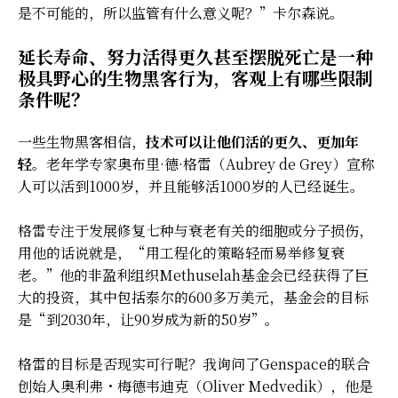
是不可能的，所以监管有什么意义呢？”卡尔森说。
延长寿命、努力活得更久甚至摆脱死亡是一种
极具野心的生物黑客行为
，
客观上有哪些限制
条件呢？
一些生物黑客相信，
技术可以让他们活的更久、更加年
轻
。老年学专家奥布里·德·格雷（Aubrey de Grey）宣称
人可以活到1000岁，并且能够活1000岁的人已经诞生。
格雷专注于发展修复七种与衰老有关的细胞或分子损伤，
用他的话说就是，“用工程化的策略轻而易举修复衰
老。”他的非盈利组织Methuselah基金会已经获得了巨
大的投资，其中包括泰尔的600多万美元，基金会的目标
是“到2030年，让90岁成为新的50岁”。
格雷的目标是否现实可行呢？我询问了Genspace的联合
创始人奥利弗・梅德韦迪克（Oliver Medvedik），他是