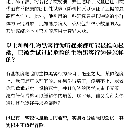
化了椰子油，污名化了橄榄油，并且忽略了大量已证明橄
榄油有益健康的随机性试验（随机性原则保证了证据的最
高可靠性）。此外，他引用的一些研究只是以特定的小群
体为研究对象，比如糖尿病人，或只包括很小数量的人。
其研究结论不可鲁莽的应用于普罗大众。
以上种种生物黑客行为听起来都可能被推向极
端，已被尝试过最危险的生物黑客行为是怎样
的？
有些极度危险的生物黑客行为来自于
绝望之人
。某种程度
上，我们是可以理解的。如果你得病了，疼痛不止，或者
你已垂垂老矣，惧怕死亡，并且传统的医学又束手无策，
没有任何措施可以缓解你的痛苦，这时候，谁又会苛责你
通过其他途径寻求希望呢？
但也有一些貌似是最后的希望，实则万分危险的尝试，其
实根本不值得冒险
。