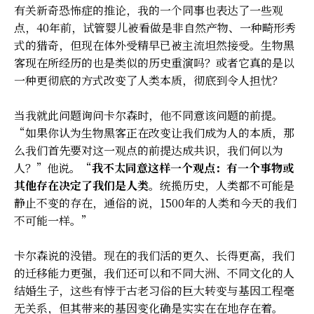
有关新奇恐怖症的推论，我的一个同事也表达了一些观
点，40年前，试管婴儿被看做是非自然产物、一种畸形秀
式的猎奇，但现在体外受精早已被主流坦然接受。生物黑
客现在所经历的也是类似的历史重演吗？或者它真的是以
一种更彻底的方式改变了人类本质，彻底到令人担忧？
当我就此问题询问卡尔森时，他不同意该问题的前提。
“如果你认为生物黑客正在改变让我们成为人的本质，那
么我们首先要对这一观点的前提达成共识，我们何以为
人？”他说。“
我不太同意这样一个观点：有一个事物或
其他存在决定了我们是人类
。统揽历史，人类都不可能是
静止不变的存在，通俗的说，1500年的人类和今天的我们
不可能一样。”
卡尔森说的没错。现在的我们活的更久、长得更高，我们
的迁移能力更强，我们还可以和不同大洲、不同文化的人
结婚生子，这些有悖于古老习俗的巨大转变与基因工程毫
无关系，但其带来的基因变化确是实实在在地存在着。