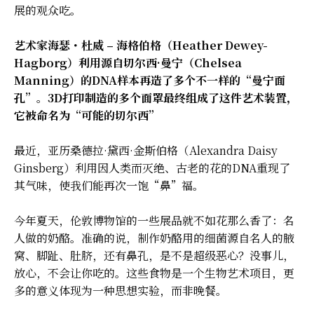
展的观众吃。
艺术家海瑟・杜威 – 海格伯格（Heather Dewey-
Hagborg）利用源自切尔西·曼宁（Chelsea
Manning）的DNA样本再造了多个不一样的“曼宁面
孔”。3D打印制造的多个面罩最终组成了这件艺术装置，
它被命名为“可能的切尔西”
最近，亚历桑德拉·黛西·金斯伯格（Alexandra Daisy
Ginsberg）利用因人类而灭绝、古老的花的DNA重现了
其气味，使我们能再次一饱“鼻”福。
今年夏天，伦敦博物馆的一些展品就不如花那么香了：名
人做的奶酪。准确的说，制作奶酪用的细菌源自名人的腋
窝、脚趾、肚脐，还有鼻孔，是不是超级恶心？没事儿，
放心，不会让你吃的。这些食物是一个生物艺术项目，更
多的意义体现为一种思想实验，而非晚餐。