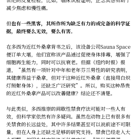
世纪的反复检验，比如，临床试验证明，正念冥想有助于
减少焦虑和慢性痛。
但
也有一些黑客，其所作所为缺乏有力的或完备的科学证
据，最终要么无效，要么有害
。
在多西为近红外桑拿背书之后，该设备公司Sauna Space
便订单大增，他们宣称该产品通过促使身体排毒，增强了
细胞再生能力，同时可以抗衰老。但据《纽约时报》报
道，“虽然有一项针对中年和老年芬兰男性的研究表明，
其健康得益于桑拿，但对于这种近红外桑拿（直接用白炽
灯照射身体），还缺乏广泛研究”。所以，购买这种昂贵
的近红外桑拿产品可以改善健康？结论还不清楚。
与此类似，多西推崇的间歇性禁食疗法可能对一些人有
效，但科学家依然有许多疑问。虽然在动物上已有很多有
关禁食的长远益处，其中许多结果甚至可以说前途不可限
量，但在人身上还缺乏足够的研究支持。禁食已经走入大