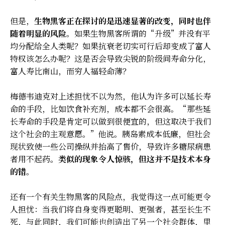
但是，
生物黑客正在探讨的是迅速显著的改变，同时也伴
随着明显的风险
。如果生物黑客所谓的“升级”并没有平
均分配给全人类呢？如果抗衰老切实可行后却变成了富人
特权该怎么办呢？这是否会导致尖锐的阶级间寿命分化，
富人寿比南山，而穷人福轻命薄？
梅德韦迪克对上述担忧不以为然，他认为许多可以延长寿
命的手段，比如饮食补充剂，成本都不会很高。“那些延
长寿命的手段是肯定可以做到很便宜的，但这取决于我们
这个社会的主观意愿。”他说。胰岛素成本低廉，但社会
现状致使一些公司操纵并抬高了售价，导致许多糖尿病患
者用不起药。
类似的现象令人惊骇，但这并不是技术本身
的错
。
还有一个有关生物黑客的风险点，我觉得这一点可能更令
人担忧：当我们将自身变得更聪明、更强者，甚至长生不
死，与此同时，我们可能也创造出了另一个社会群体，里