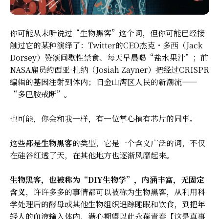
你可能从未听说过“生物黑客”这个词，但你可能已经接
触过它的某种演绎了：Twitter的CEO杰克・多西（Jack
Dorsey）赞颂间歇性禁食、每天早晨喝“盐水果汁”；前
NASA雇员约西亚·扎纳（Josiah Zayner）把经过CRISPR
编辑的基因注射到体内；旧金山湾区人民的新潮流——
“多巴胺戒断”
。
也可能，你会和我一样，有一位掌心植有芯片的同事。
这些都是
生物黑客
的类型，它是一个含义广泛的词，不仅
在硅谷红透了天，在其他地方也逐渐风靡起来。
生物黑客，也被称为“DIY生物学”，内涵丰富，无固定
含义
，许许多多的事情都可以被称为生物黑客，从利用科
学处理后的酵母或其他生物组织追踪睡眠和饮食，到把年
轻人的血液输入体内，满心期望以此永葆青春【这是真事