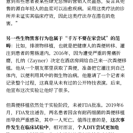
意到有些患者被某些肆无忌惮的营销人员蛊惑，妄言其兜
售的源自年轻人的血浆可以治愈疾病。采用这类疗法的诊
所并未证实其临床疗效，因此这类疗法存在潜在的危
害。”
另一些生物黑客行为也属于“千万不要在家尝试”的范
畴
：比如，排泄物移植，也就是把健康人的粪便转移、灌
注到患者的胃肠道内。2016年，因为遭受严重的胃痛折
磨，扎纳（Zayner）决定在酒店房间给自己来一次粪便移
植。他从一个朋友那里获取了粪便，准备把它灌注到自己
体内，以便利用其中的微生物治病。他邀请了一个记者来
记录整个过程，这真是从未有过的公开特技表演。后来，
他宣布这次实验让他好了很多。
但粪便移植依然处于实验阶段，未被FDA批准。2019年6
月，FDA发出通告，两名患者因含有耐药细菌的粪便移植
而导致严重感染，其中一人死亡。值得注意的是，
这次事
件发生在临床试验中
，相对而言，
个人DIY尝试更加危