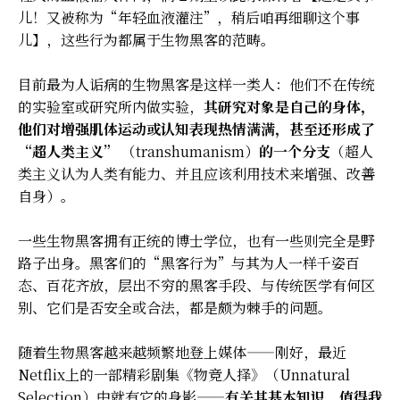
儿！又被称为“年轻血液灌注”，稍后咱再细聊这个事
儿】，这些行为都属于生物黑客的范畴。
目前最为人诟病的生物黑客是这样一类人：他们不在传统
的实验室或研究所内做实验，
其研究对象是自己的身体，
他们对增强肌体运动或认知表现热情满满，甚至还形成了
“超人类主义”
（transhumanism）
的一个分支
（超人
类主义认为人类有能力、并且应该利用技术来增强、改善
自身）。
一些生物黑客拥有正统的博士学位，也有一些则完全是野
路子出身。黑客们的“黑客行为”与其为人一样千姿百
态、百花齐放，层出不穷的黑客手段、与传统医学有何区
别、它们是否安全或合法，都是颇为棘手的问题。
随着生物黑客越来越频繁地登上媒体——刚好，最近
Netflix上的一部精彩剧集《物竞人择》（Unnatural
Selection）中就有它的身影——
有关其基本知识，值得我