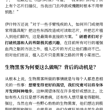
上有个芯片扫描仪，当我出门去冲浪或慢跑时根本不用带
钥匙！”
伊什特万还说“对于一些手臂残疾的人，如何开门或使用
家用器具呢？把这些东西改造成可读取芯片，并把芯片植
入到他们脚内，这是最简单直接的方案。”
研磨者们对于
打破机器和人的界限极其感兴趣
，在目前所有可行的增强
血肉之躯的方法之外，植入芯片的方式让他们激动不已。
但对他们而言，植入芯片只是黑客之路的开胃小菜而已。
生物黑客为何要这么做呢？背后的动机是？
从根本上说，生物黑客所做的事情就是与每个人都息息相
关的一些事：
想要变得更好的渴望，我们究竟可以将身体
开发到何种地步
。这种渴望体现在许多爱好或想法上，比
如有些人仅仅是想不再患病，还有些人想尽量变得聪明、
强壮，当然也有一些野心勃勃的生物黑客，他们想达到极
限的聪明和强壮，也就是说，他们在疯狂地冲击其生命局