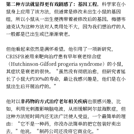
第二种方法就显得更有戏剧感了：基因工程
。科学家在小
鼠身上应用了该方法，但通常是修改未出生小鼠的基因
组，所以小鼠从一出生便携带着被修改后的基因。梅德韦
迪克认为这种方法对人类用处不大，因为我们想治疗的人
一般都是已出生或已渐渐衰老。
但他看起来依然是满怀希望。他引用了一项新研究，
CRISPR被用来靶向治疗患有早年衰老综合症
（Hutchinson-Gilford progeria syndrome）的小鼠，
其症状是衰老的很快。“虽然没有彻底治愈，但研究者延
长了小鼠大约30%的寿命，最让我感兴趣是，他们是在小
鼠出生后开展治疗的。”
他对以
非药物的方式治疗老年相关疾病
也很感兴趣，比
如，利用光刺激影响脑电波，从而缓解阿尔兹海默症，但
这种方法短时间内还无法广泛使人受益，一个最简单的理
由：“它不是一种药，你没办法简单的把它包装好卖出
去，”他说。“制药公司还没将它商业化。”