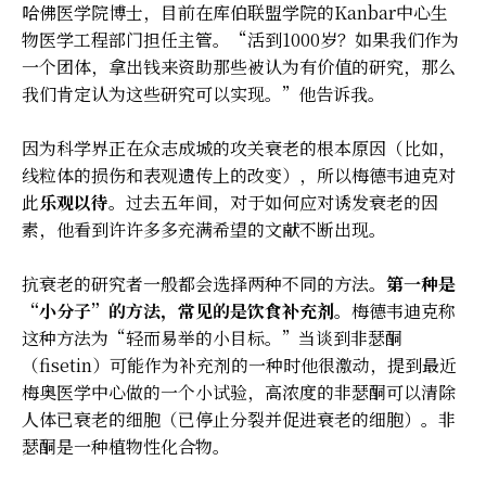
哈佛医学院博士，目前在库伯联盟学院的Kanbar中心生
物医学工程部门担任主管。“活到1000岁？如果我们作为
一个团体，拿出钱来资助那些被认为有价值的研究，那么
我们肯定认为这些研究可以实现。”他告诉我。
因为科学界正在众志成城的攻关衰老的根本原因（比如，
线粒体的损伤和表观遗传上的改变），所以梅德韦迪克对
此
乐观以待
。过去五年间，对于如何应对诱发衰老的因
素，他看到许许多多充满希望的文献不断出现。
抗衰老的研究者一般都会选择两种不同的方法。
第一种是
“小分子”的方法，常见的是饮食补充剂
。梅德韦迪克称
这种方法为“轻而易举的小目标。”当谈到非瑟酮
（fisetin）可能作为补充剂的一种时他很激动，提到最近
梅奥医学中心做的一个小试验，高浓度的非瑟酮可以清除
人体已衰老的细胞（已停止分裂并促进衰老的细胞）。非
瑟酮是一种植物性化合物。