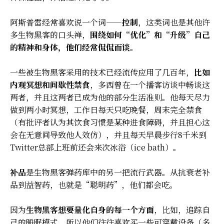
阿斯普雷经常喜欢说一个词——
控制
，这类词也是其他许
多生物黑客的口头禅，
围绕如何“优化”和“升级”自己
的精神和身体，他们经常侃侃而谈
。
一些被生物黑客采用的技术已经流传应用了几百年，
比如
内观冥想和间歇性禁食
，多西曾在一个播客访谈中畅谈这
两者，并且这两者已成为他的部分生活准则。他每天尽力
做到两小时冥想，工作日每天只吃晚餐，周末完全禁食
（有批评者认为其饮食习惯是某种进食障碍，并且担心这
会在无意间导致他人效仿），并且每天早晨步行8千米到
Twitter总部上班前还会来次冰浴（ice bath）。
补品
是生物黑客弹药库中的另一把流行武器。从抗衰老补
品到益智药，也就是“聪明药”，他们都会吃。
因为
生物黑客想要量化自身的每一个方面
，比如，追踪自
己的睡眠模式，所以他们往往喜欢买一些可穿戴设备（多