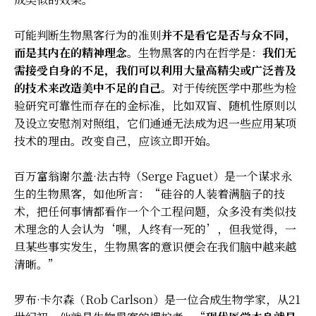
可能判断生物黑客行为的准则
并不是看它是否与众不同，
而是其内在的精神理念
。生物黑客的内在哲学是：
我们无
需接受自身的不足，我们可以利用大量高精尖或广泛普及
的技术来改造美中不足的自己
。对于传统医学中那些为检
验研究可靠性而存在的金标准，比如双盲、随机性原则以
及设立安慰剂对照组，它们通通无法成为迟一些应用某项
技术的理由。改变自己，应该立即开始。
百万富翁谢尔盖·法古特（Serge Faguet）是一个谋求永
生的生物黑客，如他所言：“硅谷的人装着满脑子的技
术，把任何事情都看作一个个工程问题，众多没有类似技
术理念的人会认为‘嘿，人终有一死的’，但我觉得，一
旦某些事实发生，生物黑客的意识便会在我们脑中越来越
清晰。”
罗布·卡尔森（Rob Carlson）是一位合成生物学家，从21