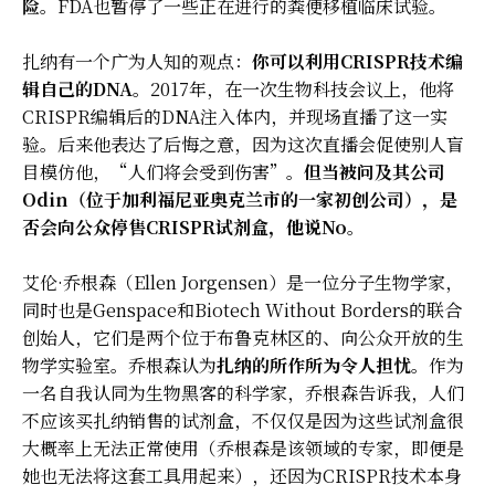
险
。FDA也暂停了一些正在进行的粪便移植临床试验。
扎纳有一个广为人知的观点：
你可以利用CRISPR技术编
辑自己的DNA
。2017年，在一次生物科技会议上，他将
CRISPR编辑后的DNA注入体内，并现场直播了这一实
验。后来他表达了后悔之意，因为这次直播会促使别人盲
目模仿他，“人们将会受到伤害”。
但当被问及其公司
Odin（位于加利福尼亚奥克兰市的一家初创公司），是
否会向公众停售CRISPR试剂盒，他说No
。
艾伦·乔根森（Ellen Jorgensen）是一位分子生物学家，
同时也是Genspace和Biotech Without Borders的联合
创始人，它们是两个位于布鲁克林区的、向公众开放的生
物学实验室。乔根森认为
扎纳的所作所为令人担忧
。作为
一名自我认同为生物黑客的科学家，乔根森告诉我，人们
不应该买扎纳销售的试剂盒，不仅仅是因为这些试剂盒很
大概率上无法正常使用（乔根森是该领域的专家，即便是
她也无法将这套工具用起来），还因为CRISPR技术本身