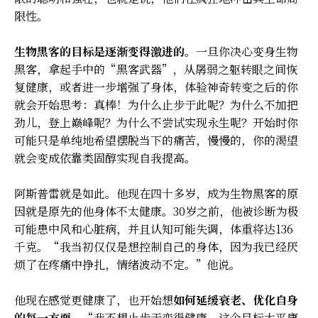
限性。
生物黑客的目标是逐渐变得激进的
。一旦你决心变身生物
黑客，拿起手中的“黑客武器”，从孱弱之躯转眼之间恢
复健康，或者进一步增强了身体，体验神奇转变之后的你
就会开始思考：真棒！为什么止步于此呢？为什么不加把
劲儿，登上巅峰呢？为什么不尝试实现永生呢？开始时你
可能只是单纯地希望摆脱当下的痛苦，慢慢的，你的渴望
就会变成依靠类固醇实现自我提高。
阿斯普雷就是如此。他现在四十多岁，成为生物黑客的原
因就是原先的他身体不太健康。30岁之前，他被诊断为极
可能患中风和心脏病，并且认知可能失调，体重将达136
千克。“我当初仅仅是想控制自己的身体，因为我已经厌
烦了在疼痛中挣扎，情绪波动不定。”他说。
他现在感觉更健康了，也开始想
如何延缓衰老、优化自身
的每一方面
。“我不想止步于变得健康，这个目标太平庸