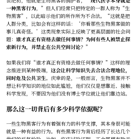
世纪初，他就是生物黑客的拥护者，“
现代医学本身就是
一种黑客行为
，”但人们经常只把特定的一群人称为“生
物黑客”，以此暗示他们的所作所为不合法。“这就是把
人群分类，比如会有这样的话：‘你看那些生物黑客做的
事儿真奇怪。’这类现象实际上反映了更高层面的社会问
题：
谁才真正有资格去做任何事情？为何有些人被禁止探
索新行为，并禁止在公共空间讨论
？”
如果我们将“谁才真正有资格去做任何事情？”这样的理
念推进到某种极端，
这会让科学知识失去合法合理地位，
同时危及公共卫生
。庆幸的是，一般而言，生物黑客并不
想让科学知识的地位如此尴尬，他们仅仅是想靠近、接触
科学发现，不要因为他们没有博士学位就让他们靠边站。
那么这一切背后有多少科学依据呢？
一些生物黑客行为有着强有力的科学支撑，其本身很可能
就是一种有益的行为。有些黑客行为背后经历了长达几个