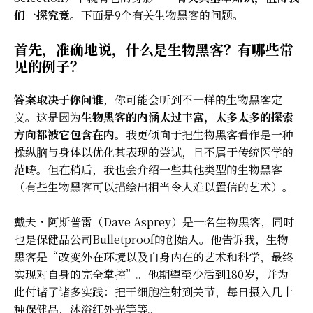
们一探究竟
。下面是9个有关生物黑客的问题。
首先，准确地说，什么是生物黑客？有哪些常
见的例子？
答案取决于你问谁
，你可能会听到不一样的生物黑客定
义。这是因为
生物黑客的内涵太过丰富，太多太多的探索
方向都被它包含在内
。我更倾向于把生物黑客看作是一种
操纵脑与身体以优化其表现的尝试，且不属于传统医学的
范畴。但在稍后，我也会介绍一些其他类型的生物黑客
（有些生物黑客可以描绘出相当令人难以置信的艺术）。
戴夫・阿斯普雷（Dave Asprey）是一名生物黑客，同时
也是保健品公司Bulletproof的创始人。他告诉我，生物
黑客是“改变外在环境以及自身内在的艺术和科学，最终
实现对自身的完全掌控”。他期望至少活到180岁，并为
此付诸了诸多实践：把干细胞注射到关节，每日摄入几十
种保健品，沐浴红外光等等。