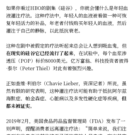
如果你看过HBO的剧集《硅谷》，你就会懂什么是年轻血
液灌注疗法。这种疗法中，年轻人的血液被看做一种可恢
复年轻活力的补品，年老者付钱购买年轻人的血液，然后
灌注于自己的静脉，以此抵抗衰老。
这种在剧中被假定的疗法听起来总会让人想到吸血鬼，但
在现实的硅谷它已经流行了起来
，在试验中，每个血浆渗
透压（POP）标价8000美元。亿万富翁、科技投资者彼得
·泰尔（Peter Thiel）对此有着强烈兴趣。
正如查维·利伯尔（Chavie Lieber，资深记者）所说，虽
然有限的研究表明，这种灌注疗法可能有助于抵抗阿尔兹
海默症、帕金森症、心脏病以及多发性硬化症等疾病，
但
都未被证实
。
2019年2月，美国食品药品监督管理局（FDA）发布了一
则声明，提醒消费者远离灌注疗法：“简单来说，我们注