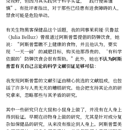
众视野，但因为其实践快于科学实证，“践行便需谨
慎”。有批评者指出，对于那些已经患有进食障碍的人，
禁食可能是危险举动。
有关生物黑客保健品这个话题，我的同事茱莉娅·贝鲁兹
（Julia Belluz）曾报道过阿斯普雷提倡的防弹饮食，她
说：“阿斯普雷瞧不上健康的食物，并且他认为，要实
现‘一天一磅’的减肥目标，购买他那昂贵的、‘有科学
依据的’防弹饮食会很有帮助。”此外，她也
不认为阿斯
普雷有关自己言论的科学文献引证足够可信
：
我发现阿斯普雷的文献引证由精心挑选的文献组成，也包
括了许多与人类无关的糟糕研究。他会把支持其论点的研
究拿来，忽略那些与其矛盾的研究。
其中一些研究只在大鼠和小鼠身上做了，并没有在人身上
得到验证。早期在动物身上做的研究，尤其是针对成分复
杂如保健品的研究，从来没有推论到人身上。阿斯普雷美