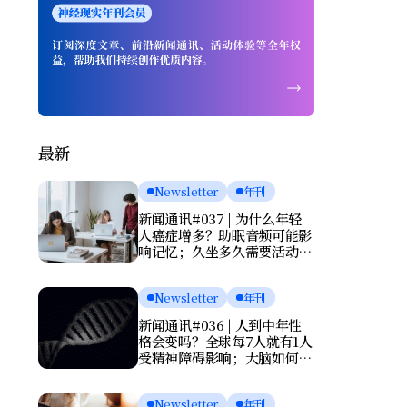
最新
Newsletter
年刊
新闻通讯#037 | 为什么年轻
人癌症增多？助眠音频可能影
响记忆；久坐多久需要活动一
次？肌酸或能改善抑郁
Newsletter
年刊
新闻通讯#036 | 人到中年性
格会变吗？全球每7人就有1人
受精神障碍影响；大脑如何清
理废物？基因报告能否预测死
亡？
Newsletter
年刊