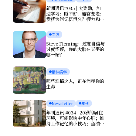
新闻通讯#035 | 大奖励，加
速学习；睡不好，器官变老；
爱抚为何记忆恒久？握力和写
字暴露健康风险
专访
Steve Fleming：过度自信与
过度怀疑，你的大脑在天平的
哪一端？
精神病学
那些难搞之人，正在消耗你的
生命
Newsletter
年刊
年刊通讯 #034 | 20岁的居住
环境，可能影响中年心脏；维
持工作记忆的小技巧；鱼油竟
会伤害大脑？