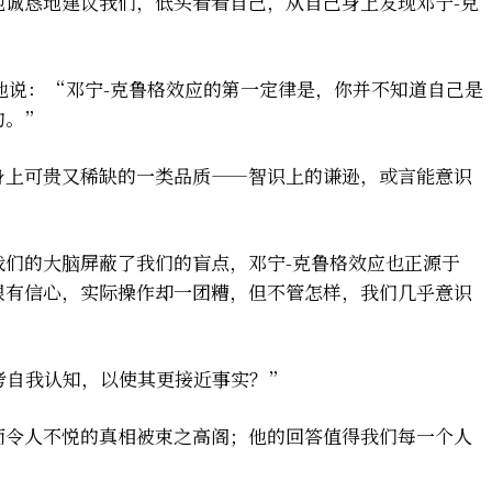
他诚恳地建议我们，低头看看自己，从自己身上发现邓宁-克
，他说：“邓宁-克鲁格效应的第一定律是，你并不知道自己是
的。”
身上可贵又稀缺的一类品质——智识上的谦逊，或言能意识
我们的大脑屏蔽了我们的盲点，邓宁-克鲁格效应也正源于
很有信心，实际操作却一团糟，但不管怎样，我们几乎意识
考自我认知，以使其更接近事实？”
而令人不悦的真相被束之高阁；他的回答值得我们每一个人