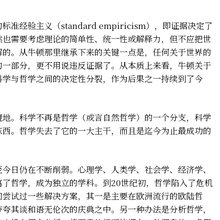
验主义（standard empiricism），即证据决定了
然也需要考虑理论的简单性、统一性或解释力，但不应把世
解的。从牛顿那里继承下来的关键一点是，任何关于世界的
的一部分，更不用说违反证据了。从本质上来看，牛顿关于
科学与哲学之间的决定性分裂，作为后果之一持续到了今
境地。科学不再是哲学（或言自然哲学）的一个分支，科学
东西。哲学失去了它的一大主干，而且是迄今为止最成功的
至今日仍在不断削弱。心理学、人类学、社会学、经济学、
了哲学，成为独立的学科。到20世纪初，哲学陷入了危机
们尝试过一些解决方案，其一是主要在欧洲流行的欧陆哲
夸夸其谈和语无伦次的庆典之中。另一种办法是分析哲学，