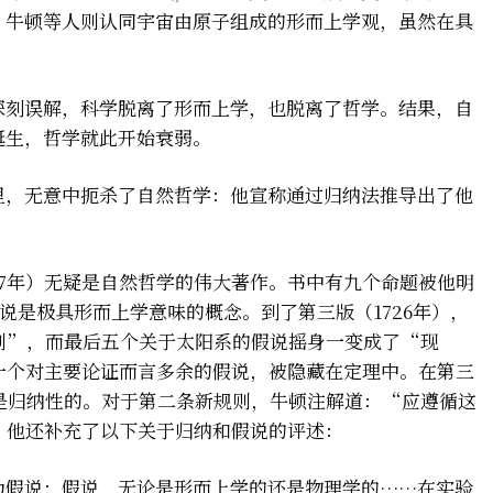
、牛顿等人则认同宇宙由原子组成的形而上学观，虽然在具
深刻误解，科学脱离了形而上学，也脱离了哲学。结果，自
诞生，哲学就此开始衰弱。
里，无意中扼杀了自然哲学：他宣称通过归纳法推导出了他
87年）无疑是自然哲学的伟大著作。书中有九个命题被他明
而假说是极具形而上学意味的概念。到了第三版（1726年），
则”，而最后五个关于太阳系的假说摇身一变成了“现
一个对主要论证而言多余的假说，被隐藏在定理中。在第三
是归纳性的。对于第二条新规则，牛顿注解道：“应遵循这
”他还补充了以下关于归纳和假说的评述：
为假说；假说，无论是形而上学的还是物理学的……在实验