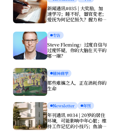
新闻通讯#035 | 大奖励，加
速学习；睡不好，器官变老；
爱抚为何记忆恒久？握力和写
字暴露健康风险
专访
Steve Fleming：过度自信与
过度怀疑，你的大脑在天平的
哪一端？
精神病学
那些难搞之人，正在消耗你的
生命
Newsletter
年刊
年刊通讯 #034 | 20岁的居住
环境，可能影响中年心脏；维
持工作记忆的小技巧；鱼油竟
会伤害大脑？