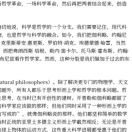
场哲学革命，一场科学革命，然后再把两者结合起来，创造
确切地说，科学是哲学的一个分支。我们需要记住，现代科
物，也是哲学与科学的融合。如今，我们把伽利略、约翰尼
、克里斯蒂安·惠更斯、罗伯特·胡克、埃德蒙德·哈雷，当然
而把弗朗西斯·培根、勒内·笛卡尔、托马斯·霍布斯、约翰·
莱布尼兹看作哲学家。然而，这种分裂是我们强加于过去的东
ral philosophers）。除了解决更专门的物理学、天文
问题外，所有人都乐于思考形而上学和哲学的根本问题。哲
性思考，在当时已有开创性的建树。开普勒和伽利略都做了
的科学家应该做的那样；但他们同时采用了一种形而上学的
言写成的”，就像伽利略说的那样。他们都坚称简单的数学
当时正统的亚里士多德主义形而上学截然相反；无论是开普
地球上物体的运动方式，这些重大科学进展都受惠于他们的