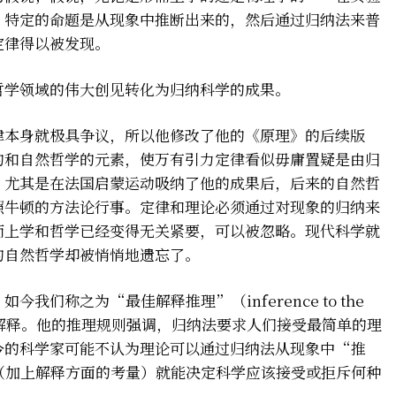
，特定的命题是从现象中推断出来的，然后通过归纳法来普
定律得以被发现。
哲学领域的伟大创见转化为归纳科学的成果。
律本身就极具争议，所以他修改了他的《原理》的后续版
的和自然哲学的元素，使万有引力定律看似毋庸置疑是由归
，尤其是在法国启蒙运动吸纳了他的成果后，后来的自然哲
照牛顿的方法论行事。定律和理论必须通过对现象的归纳来
而上学和哲学已经变得无关紧要，可以被忽略。现代科学就
的自然哲学却被悄悄地遗忘了。
们称之为“最佳解释推理”（inference to the
顿没有忽视解释。他的推理规则强调，归纳法要求人们接受最简单的理
今的科学家可能不认为理论可以通过归纳法从现象中“推
（加上解释方面的考量）就能决定科学应该接受或拒斥何种