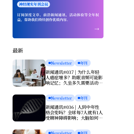
最新
Newsletter
年刊
新闻通讯#037 | 为什么年轻
人癌症增多？助眠音频可能影
响记忆；久坐多久需要活动一
次？肌酸或能改善抑郁
Newsletter
年刊
新闻通讯#036 | 人到中年性
格会变吗？全球每7人就有1人
受精神障碍影响；大脑如何清
理废物？基因报告能否预测死
亡？
Newsletter
年刊