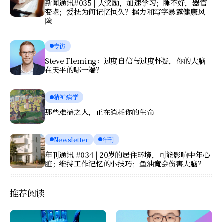
新闻通讯#035 | 大奖励，加速学习；睡不好，器官
变老；爱抚为何记忆恒久？握力和写字暴露健康风
险
专访
Steve Fleming：过度自信与过度怀疑，你的大脑
在天平的哪一端？
精神病学
那些难搞之人，正在消耗你的生命
Newsletter
年刊
年刊通讯 #034 | 20岁的居住环境，可能影响中年心
脏；维持工作记忆的小技巧；鱼油竟会伤害大脑？
推荐阅读