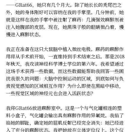
——GRat66，她只有几个月大。除了她长长的秃尾巴之
外，她的身体刚好可以容纳在我的手掌里。几分钟前，她
就是这样在我的手掌中被注射了麻药：几滴强效麻醉剂被
注入她腹部的皮层。现在，她黑珠子般的眼睛微凸着，慢
慢进入麻醉状态。
我正在准备在这只大鼠脑中植入微丝电极。麻药的麻醉作
用将从手术前开始，一直维持到手术结束之后。那是2018
年秋天，我攻读神经科学博士学位的第六年。我希望通过
这场手术获得一些数据，而这些数据能帮助我回答一些困
扰我很久的问题：大脑中控制运动的区域，到底如何与负
责视觉感知的区域相互作用？为什么即使在黑暗中移动，
一些视觉区域的神经元也会进入活跃状态？
我将GRat66放进麻醉室中。这是一个与气化罐相连的塑
料小盒子，气化罐会输出具有麻醉作用的异氟烷。我掐了
掐她的脚趾，确定她的屈肌反射已经完全消失：她已经进
入了充分的麻醉状态。我把她放在立体定位仪上。这个仪