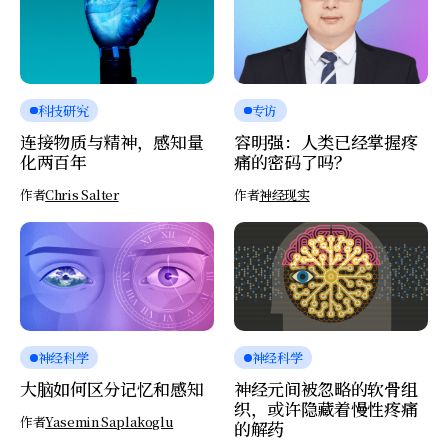
科技研究
专访
连接物质与精神，感知量
容明强：人类已经掌握疼
化两百年
痛的密码了吗？
作者
Chris Salter
作者
神经现实
神经科学
神经科学
大脑如何区分记忆和感知
神经元间被忽略的软骨组
织，或许隐藏着慢性疼痛
作者
Yasemin Saplakoglu
的解药