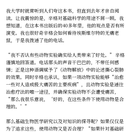
我大学时就常听到人们夸这本书，但直到去年才亲自阅
读。让我震惊的是，辛格对基础科学的用途不屑一顾。我
想知道，在这本书出版后的40多年里，他的观点是否有所
演变。我也很好奇辛格会如何看待埃斯维尔特的无痛老
鼠，于是我拨通了他的电话。
“我不否认有些动物实验确实给人类带来了好处。” 辛格
谨慎地回答道。电话那头的声音干巴巴的，不带任何感
情；正是这种语调赋予了《动物解放》中的论述撕心裂肺
的效果。同时辛格也承认，如果一项动物实验能够“治愈
一些对人造成极大痛苦的主要疾病”，且动物实验是通往
治愈疗法的唯一途径，并确保实验动物不会遭受痛苦，
“那么我很乐意说，‘好的，在这些条件下使用动物是合
理的。’”
那么基础生物医学研究以及对知识的探寻呢？如果仅仅是
为了追求这些，使用动物又是否合理？“如果针对基础研