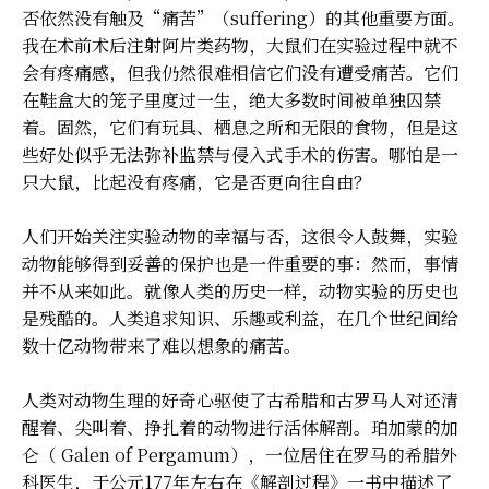
否依然没有触及“痛苦”（suffering）的其他重要方面。
我在术前术后注射阿片类药物，大鼠们在实验过程中就不
会有疼痛感，但我仍然很难相信它们没有遭受痛苦。它们
在鞋盒大的笼子里度过一生，绝大多数时间被单独囚禁
着。固然，它们有玩具、栖息之所和无限的食物，但是这
些好处似乎无法弥补监禁与侵入式手术的伤害。哪怕是一
只大鼠，比起没有疼痛，它是否更向往自由？
人们开始关注实验动物的幸福与否，这很令人鼓舞，实验
动物能够得到妥善的保护也是一件重要的事：然而，事情
并不从来如此。就像人类的历史一样，动物实验的历史也
是残酷的。人类追求知识、乐趣或利益，在几个世纪间给
数十亿动物带来了难以想象的痛苦。
人类对动物生理的好奇心驱使了古希腊和古罗马人对还清
醒着、尖叫着、挣扎着的动物进行活体解剖。珀加蒙的加
仑（ Galen of Pergamum），一位居住在罗马的希腊外
科医生，于公元177年左右在《解剖过程》一书中描述了