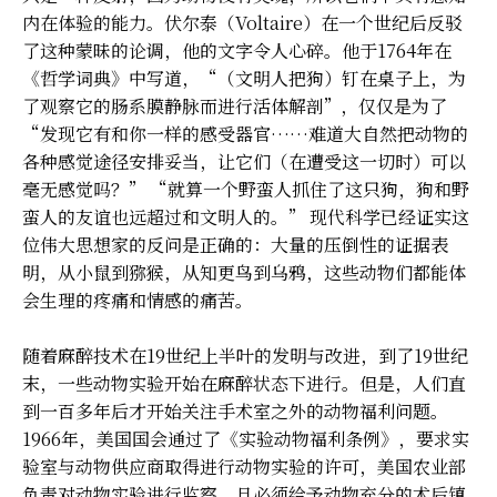
内在体验的能力。伏尔泰（Voltaire）在一个世纪后反驳
了这种蒙昧的论调，他的文字令人心碎。他于1764年在
《哲学词典》中写道，“（文明人把狗）钉在桌子上，为
了观察它的肠系膜静脉而进行活体解剖”，仅仅是为了
“发现它有和你一样的感受器官……难道大自然把动物的
各种感觉途径安排妥当，让它们（在遭受这一切时）可以
毫无感觉吗？” “就算一个野蛮人抓住了这只狗，狗和野
蛮人的友谊也远超过和文明人的。” 现代科学已经证实这
位伟大思想家的反问是正确的：大量的压倒性的证据表
明，从小鼠到猕猴，从知更鸟到乌鸦，这些动物们都能体
会生理的疼痛和情感的痛苦。
随着麻醉技术在19世纪上半叶的发明与改进，到了19世纪
末，一些动物实验开始在麻醉状态下进行。但是，人们直
到一百多年后才开始关注手术室之外的动物福利问题。
1966年，美国国会通过了《实验动物福利条例》，要求实
验室与动物供应商取得进行动物实验的许可，美国农业部
负责对动物实验进行监察，且必须给予动物充分的术后镇