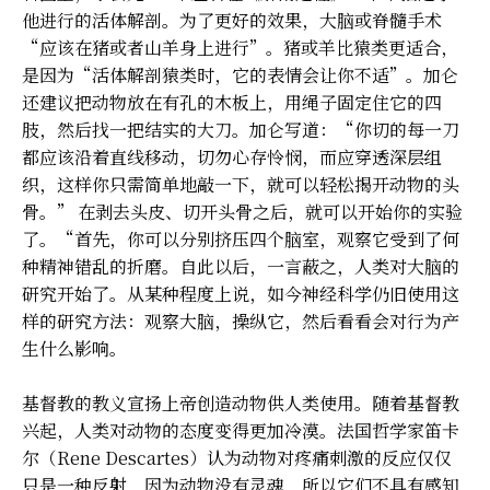
他进行的活体解剖。为了更好的效果，大脑或脊髓手术
“应该在猪或者山羊身上进行”。猪或羊比猿类更适合，
是因为“活体解剖猿类时，它的表情会让你不适”。加仑
还建议把动物放在有孔的木板上，用绳子固定住它的四
肢，然后找一把结实的大刀。加仑写道：“你切的每一刀
都应该沿着直线移动，切勿心存怜悯，而应穿透深层组
织，这样你只需简单地敲一下，就可以轻松揭开动物的头
骨。” 在剥去头皮、切开头骨之后，就可以开始你的实验
了。“首先，你可以分别挤压四个脑室，观察它受到了何
种精神错乱的折磨。自此以后，一言蔽之，人类对大脑的
研究开始了。从某种程度上说，如今神经科学仍旧使用这
样的研究方法：观察大脑，操纵它，然后看看会对行为产
生什么影响。
基督教的教义宣扬上帝创造动物供人类使用。随着基督教
兴起，人类对动物的态度变得更加冷漠。法国哲学家笛卡
尔（Rene Descartes）认为动物对疼痛刺激的反应仅仅
只是一种反射，因为动物没有灵魂，所以它们不具有感知