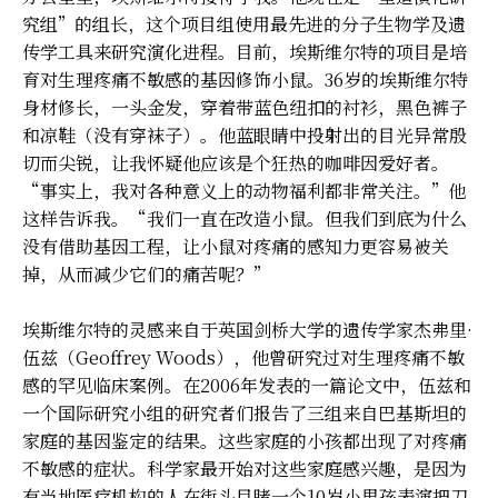
究组”的组长，这个项目组使用最先进的分子生物学及遗
传学工具来研究演化进程。目前，埃斯维尔特的项目是培
育对生理疼痛不敏感的基因修饰小鼠。36岁的埃斯维尔特
身材修长，一头金发，穿着带蓝色纽扣的衬衫，黑色裤子
和凉鞋（没有穿袜子）。他蓝眼睛中投射出的目光异常殷
切而尖锐，让我怀疑他应该是个狂热的咖啡因爱好者。
“事实上，我对各种意义上的动物福利都非常关注。”他
这样告诉我。“我们一直在改造小鼠。但我们到底为什么
没有借助基因工程，让小鼠对疼痛的感知力更容易被关
掉，从而减少它们的痛苦呢？”
埃斯维尔特的灵感来自于英国剑桥大学的遗传学家杰弗里·
伍兹（Geoffrey Woods），他曾研究过对生理疼痛不敏
感的罕见临床案例。在2006年发表的一篇论文中，伍兹和
一个国际研究小组的研究者们报告了三组来自巴基斯坦的
家庭的基因鉴定的结果。这些家庭的小孩都出现了对疼痛
不敏感的症状。科学家最开始对这些家庭感兴趣，是因为
有当地医疗机构的人在街头目睹一个10岁小男孩表演把刀