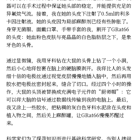
器可以在手术过程中保证她头部的稳定，并能提供充足的
异氟烷气流。接着，我在她的头皮下注射了0.5ml的利多
卡因注射液。她的头皮因为局部麻醉剂已经有些肿胀了。
身穿无菌服、面戴口罩、手带手套的我，割开了GRat66
的头皮：她血粉色皮肤与亮晶晶的白色脂肪层之下，是象
牙色的头骨。
通过显微镜，我用牙科钻在大鼠的头骨上钻了一个小洞，
然后小心地将包裹在脑上的硬脑膜剥开。我将比人的头发
细十倍的电极丝通过视觉皮层慢慢地插入脑中，然后再用
胶水把电极丝密封起来，缝合了切口。经过四个小时的操
作，大鼠的头顶被替换成充满电子元件的“厨师帽”：它
可以将大脑的信号通过数据线传输到我的电脑上。最后，
我又涂上一些胶水，把粘稠的灰白色牙科水泥涂在头皮和
植入物之间，然后关上麻醉罐，让GRat66慢慢苏醒过
来。
科学家们为了探寻知识而进行基础科学研究。当别人拷问