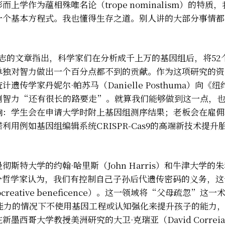
学作为蕴相殊唯名论（trope nominalism）的特质，
一个基本方程式。我也懂得生存之道。别人讲的大部分事情都
杂志的文章指出，科学家们在分析成千上万的基因组后，将52
单独对智力做出一个百分点都不到的贡献。作为这项研究的资
学家丹妮尔·帕苏马（Danielle Posthuma）向《纽
测智力“还有很长的路要走”。就算我们能够做到这一点，
响：学生会在申请大学时附上基因组测序结果；老板会在雇佣
用例如基因组编辑系统CRISPR-Cas9的高端新技术提升
特大学的约翰·哈里斯（John Harris）和牛津大学的朱
cu）等部分哲学家认为，我们有控制自己子孙后代遗传密码的义务，
eative beneficence）。这一领域将“父母疏忽”这一
能力的情况下不使用基因工程或认知强化来提升孩子的能力
西哥大学教授美洲研究的大卫·克瑞亚（David Correi