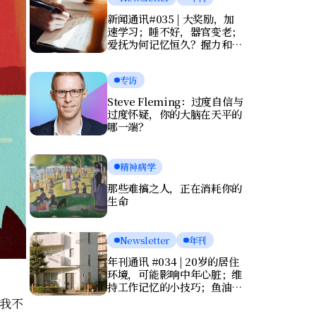
新闻通讯#035 | 大奖励，加
速学习；睡不好，器官变老；
爱抚为何记忆恒久？握力和写
字暴露健康风险
专访
Steve Fleming：过度自信与
过度怀疑，你的大脑在天平的
哪一端？
精神病学
那些难搞之人，正在消耗你的
生命
Newsletter
年刊
年刊通讯 #034 | 20岁的居住
环境，可能影响中年心脏；维
持工作记忆的小技巧；鱼油竟
会伤害大脑？
我不