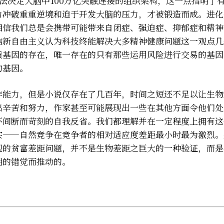
法决定大脑中100万亿突触连接的组织架构，这一点指明了
力冲破重重逆境和迫于开发大脑的压力，才被锻造而成。进化
相信我们总是会携带可能带来自闭症、强迫症、抑郁症和精神
信新自由主义认为科技终能解决大多精神健康问题这一观点几
质基因的存在，唯一存在的只有那些运用风险进行交易的基因
的基因。
作能力，但是小说仅存在了几百年，时间之短还不足以让生物
出辛苦和努力，作家甚至可能展现出一些在其他方面令他们处
不间断而苛刻的自我反省。我们都理解并在一定程度上拥有这
实——自然竞争在竞争者的相对适应度差距最小时最为激烈。
现的贫富差距问题，并不是生物差距之巨大的一种验证，而是
明的错觉而推动的。