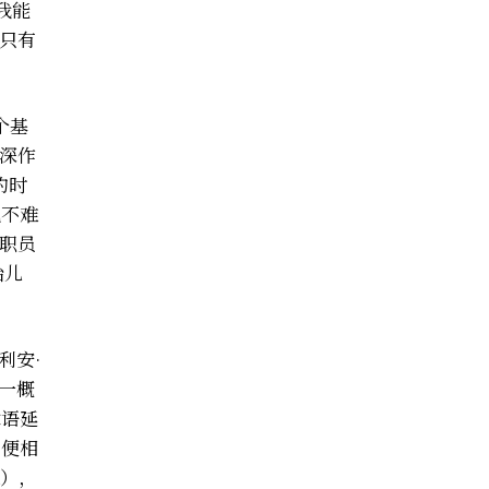
我能
只有
个基
深作
约时
也不难
职员
胎儿
利安·
这一概
术语延
，便相
a），