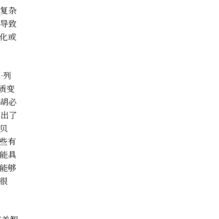
复杂
导致
化或
·列
白质变
和胡必
做出了
贝
些有
能具
能够
很