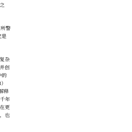
之
有所警
究是
复杂
并创
中的
3）
解释
千年
在更
，也