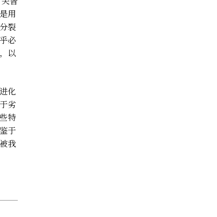
有关智
是用
分裂
乎必
，以
进化
于劣
些特
鉴于
被我