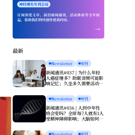
最新
Newsletter
年刊
新闻通讯#037 | 为什么年轻
人癌症增多？助眠音频可能影
响记忆；久坐多久需要活动一
次？肌酸或能改善抑郁
Newsletter
年刊
新闻通讯#036 | 人到中年性
格会变吗？全球每7人就有1人
受精神障碍影响；大脑如何清
理废物？基因报告能否预测死
亡？
Newsletter
年刊