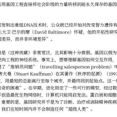
运用基因工程直接将社会阶级的力量转移到能永久保存的基因
发明出重组DNA技术时，公众就已经开始对改变智力遗传
卫·巴尔的摩（David Baltimore）怀疑，他的开拓性研
因差异，而并非环境差异”。
但是（这种贡献）非常宽泛，且其影响十分微弱。基因以极为
逆向工程的神经系统。事实上，想要理解基因如何交互作用，
问题”（travelling salesperson problem）
（Stuart Kauffman）在其著作《秩序的起源》（199
发，用最短的总距离行至每个城市，并最终回到起始点。这一
出奇的困难”。在早期，进化锁定了一些可行的模型，经过数
下创造最优生物网络时，计算机只能用启发法。蛋白质和细胞
。重要的是，基因研究并不是为了诊断、治疗或消除精神疾病
。我们在短时间内并不会制造任何“超级人类”。