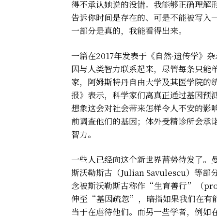
得不承认她说的没错。我能够正确理解形而上
告诉你时间是存在的、可是不能被写入
一部分是真的，我能看得出来。
一篇在2017年发表于《自然·遗传学》
因与人类智力联系起来，尽管每条只能
家，阿姆斯特丹自由大学及其医学院的统计遗传
报》表示，科学家们离真正通过基因预
想象这会对社会带来怎样令人不安的影
前调查他们的基因；体外受精诊所会承诺利
智力。
一些人已经向这个新世界蓄势待发了。曼彻斯
斯沃勒斯古（Julian Savules
念被斯沃勒斯古称作“生育善行”（procr
伸至“基因疏忽”，暗指如果我们在有
当于在虐待他们。而另一些学者，例如在新墨