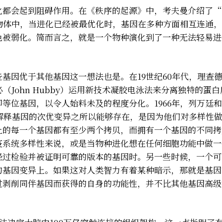
化都会起到阻碍作用。在《秩序的起源》中，考夫曼介绍了“
物体中，当进化已经被最优化时，基因在多种方面相互连通，
色被弱化。简而言之，就是一个物种演化到了一种无法轻易进
基因优于其他基因这一想法也是。在19世纪60年代，理查德
翰·胡必（John Hubby）运用新技术凝胶电泳法来分离独特的蛋
等位基因，以令人始料未及的程度分化。1966年，列万廷
解释基因的次优变异之所以能够存在，是因为他们对多样性
上的每一个基因都有至少两个拷贝，而拥有一个基因的不同拷
疫系统多样性来说，或是当物种进化想在任何细胞功能中做一
经过检验并被证明可靠的版本的基因时。另一些时候，一个可
的基因变异上。如果这对人类智力有着某种暗示，那就是基因
过剥削同伴基因而获得的自身的功能性，并不比其他基因高级