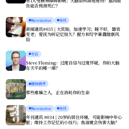
有1人受精神障碍影响；大脑如何清理废物？基因报
告能否预测死亡？
Newsletter
年刊
新闻通讯#035 | 大奖励，加速学习；睡不好，器官
变老；爱抚为何记忆恒久？握力和写字暴露健康风
险
专访
Steve Fleming：过度自信与过度怀疑，你的大脑
在天平的哪一端？
精神病学
那些难搞之人，正在消耗你的生命
Newsletter
年刊
年刊通讯 #034 | 20岁的居住环境，可能影响中年心
脏；维持工作记忆的小技巧；鱼油竟会伤害大脑？