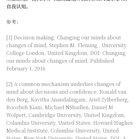
自我认知。
参考：
[1] Decision making: Changing our minds about
changes of mind, Stephen M. Fleming , University
College London, United Kingdom, DOI:
Changing
our minds about changes of mind
, Published
February 1, 2016
[2] A common mechanism underlies changes of
mind about decisions and confidence, Ronald van
den Berg, Kavitha Anandalingam, Ariel Zylberberg,
Roozbeh Kiani, Michael NShadlen, Daniel M
Wolpert, Cambridge University, United Kingdom;
Columbia University, United States; Howard Hughes
Medical Institute, Columbia University, United
States; New York University, United States, DOI:
A