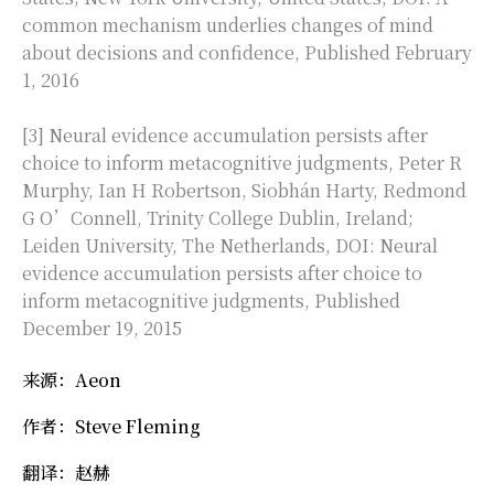
common mechanism underlies changes of mind
about decisions and confidence
, Published February
1, 2016
[3] Neural evidence accumulation persists after
choice to inform metacognitive judgments, Peter R
Murphy, Ian H Robertson, Siobhán Harty, Redmond
G O’Connell, Trinity College Dublin, Ireland;
Leiden University, The Netherlands, DOI:
Neural
evidence accumulation persists after choice to
inform metacognitive judgments
, Published
December 19, 2015
来源：Aeon
作者：Steve Fleming
翻译：赵赫