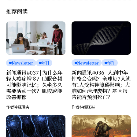
推荐阅读
Newsletter
年刊
Newsletter
年刊
新闻通讯#037 | 为什么年
新闻通讯#036 | 人到中年
轻人癌症增多？助眠音频
性格会变吗？全球每7人就
可能影响记忆；久坐多久
有1人受精神障碍影响；大
需要活动一次？肌酸或能
脑如何清理废物？基因报
改善抑郁
告能否预测死亡？
作者
神经现实
作者
神经现实