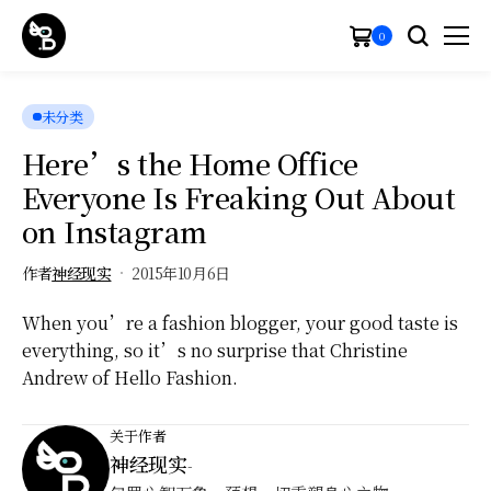
0
未分类
Here’s the Home Office
Everyone Is Freaking Out About
on Instagram
作者
神经现实
2015年10月6日
When you’re a fashion blogger, your good taste is
everything, so it’s no surprise that Christine
Andrew of Hello Fashion.
关于作者
神经现实
-