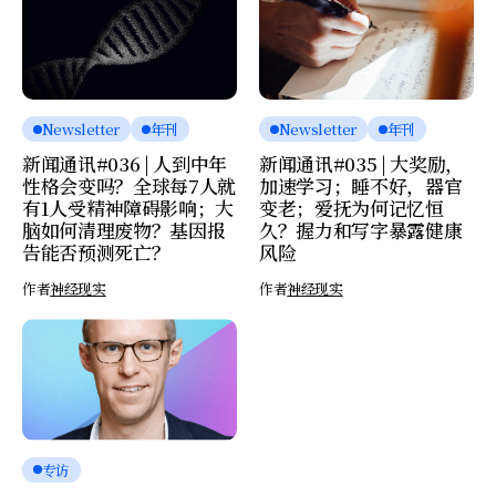
Newsletter
年刊
Newsletter
年刊
新闻通讯#036 | 人到中年
新闻通讯#035 | 大奖励，
性格会变吗？全球每7人就
加速学习；睡不好，器官
有1人受精神障碍影响；大
变老；爱抚为何记忆恒
脑如何清理废物？基因报
久？握力和写字暴露健康
告能否预测死亡？
风险
作者
神经现实
作者
神经现实
专访