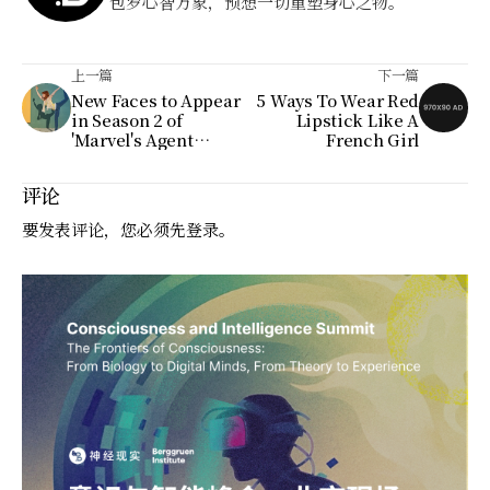
包罗心智万象，预想一切重塑身心之物。
上一篇
下一篇
New Faces to Appear
5 Ways To Wear Red
in Season 2 of
Lipstick Like A
'Marvel's Agent
French Girl
Carter
评论
要发表评论，您必须先
登录
。