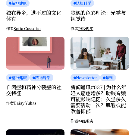
精神健康
认知科学
独在异乡，逃不过的文化
歌德的色彩理论：光学与
休克
视觉诗
作者
Sofia Cussotto
作者
神经现实
精神健康
精神病学
Newsletter
年刊
自闭症和精神分裂症的社
新闻通讯#037 | 为什么年
交特征
轻人癌症增多？助眠音频
可能影响记忆；久坐多久
作者
Daisy Yuhas
需要活动一次？肌酸或能
改善抑郁
作者
神经现实