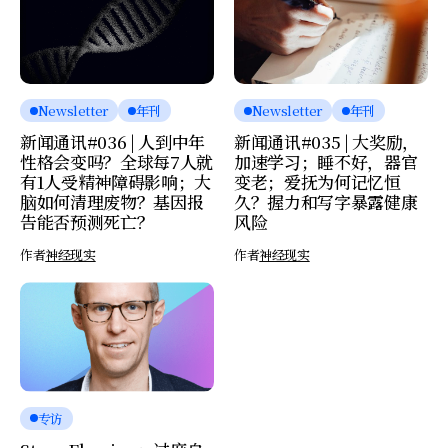
Newsletter
年刊
Newsletter
年刊
新闻通讯#036 | 人到中年
新闻通讯#035 | 大奖励，
性格会变吗？全球每7人就
加速学习；睡不好，器官
有1人受精神障碍影响；大
变老；爱抚为何记忆恒
脑如何清理废物？基因报
久？握力和写字暴露健康
告能否预测死亡？
风险
作者
神经现实
作者
神经现实
专访