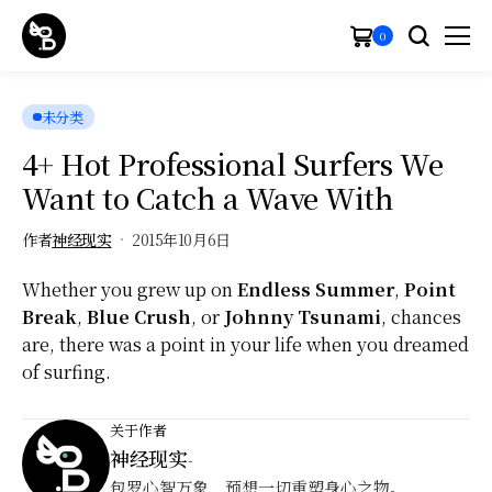
0
未分类
4+ Hot Professional Surfers We
Want to Catch a Wave With
作者
神经现实
2015年10月6日
Whether you grew up on
Endless Summer
,
Point
Break
,
Blue Crush
, or
Johnny Tsunami
, chances
are, there was a point in your life when you dreamed
of surfing.
关于作者
神经现实
-
包罗心智万象，预想一切重塑身心之物。