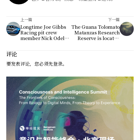
上一篇
下一篇
Longtime Joe Gibbs
The Guana Tolomato
Racing pit crew
Matanzas Research
member Nick Odell
Reserve is located
has joined Hendrick
just north of the city
Motorsports to serve
评论
as the front-tire
changer
要发表评论，您必须先
登录
。