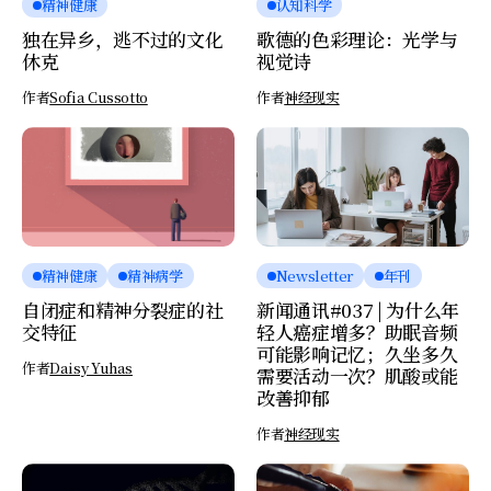
精神健康
认知科学
独在异乡，逃不过的文化
歌德的色彩理论：光学与
休克
视觉诗
作者
Sofia Cussotto
作者
神经现实
精神健康
精神病学
Newsletter
年刊
自闭症和精神分裂症的社
新闻通讯#037 | 为什么年
交特征
轻人癌症增多？助眠音频
可能影响记忆；久坐多久
作者
Daisy Yuhas
需要活动一次？肌酸或能
改善抑郁
作者
神经现实