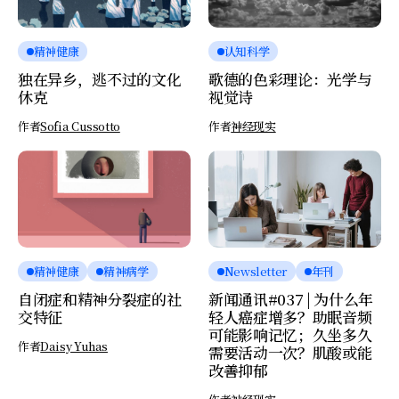
精神健康
认知科学
独在异乡，逃不过的文化
歌德的色彩理论：光学与
休克
视觉诗
作者
Sofia Cussotto
作者
神经现实
精神健康
精神病学
Newsletter
年刊
自闭症和精神分裂症的社
新闻通讯#037 | 为什么年
交特征
轻人癌症增多？助眠音频
可能影响记忆；久坐多久
作者
Daisy Yuhas
需要活动一次？肌酸或能
改善抑郁