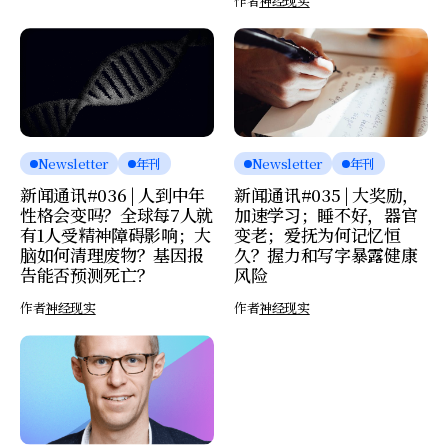
作者
神经现实
Newsletter
年刊
Newsletter
年刊
新闻通讯#036 | 人到中年
新闻通讯#035 | 大奖励，
性格会变吗？全球每7人就
加速学习；睡不好，器官
有1人受精神障碍影响；大
变老；爱抚为何记忆恒
脑如何清理废物？基因报
久？握力和写字暴露健康
告能否预测死亡？
风险
作者
神经现实
作者
神经现实