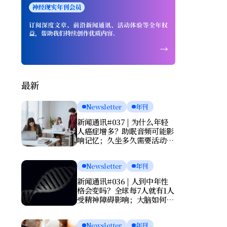
最新
Newsletter
年刊
新闻通讯#037 | 为什么年轻
人癌症增多？助眠音频可能影
响记忆；久坐多久需要活动一
次？肌酸或能改善抑郁
Newsletter
年刊
新闻通讯#036 | 人到中年性
格会变吗？全球每7人就有1人
受精神障碍影响；大脑如何清
理废物？基因报告能否预测死
亡？
Newsletter
年刊