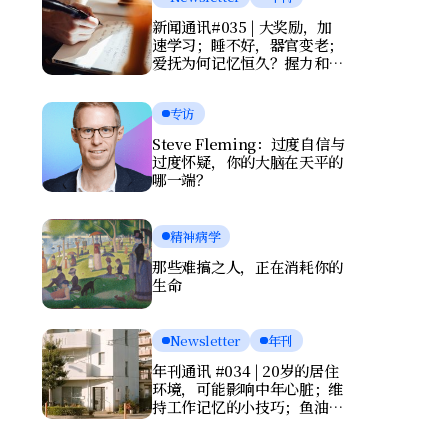
新闻通讯#035 | 大奖励，加
速学习；睡不好，器官变老；
爱抚为何记忆恒久？握力和写
字暴露健康风险
专访
Steve Fleming：过度自信与
过度怀疑，你的大脑在天平的
哪一端？
精神病学
那些难搞之人，正在消耗你的
生命
Newsletter
年刊
年刊通讯 #034 | 20岁的居住
环境，可能影响中年心脏；维
持工作记忆的小技巧；鱼油竟
会伤害大脑？