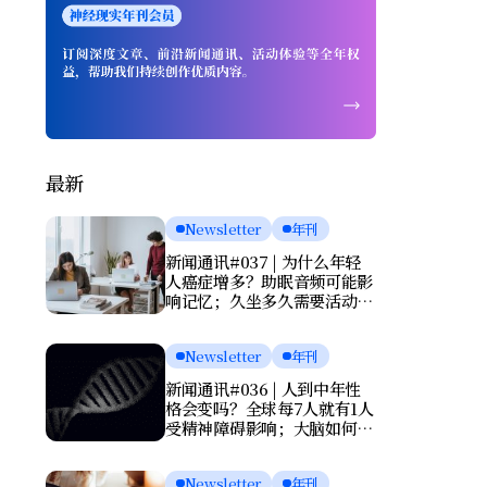
最新
Newsletter
年刊
新闻通讯#037 | 为什么年轻
人癌症增多？助眠音频可能影
响记忆；久坐多久需要活动一
次？肌酸或能改善抑郁
Newsletter
年刊
新闻通讯#036 | 人到中年性
格会变吗？全球每7人就有1人
受精神障碍影响；大脑如何清
理废物？基因报告能否预测死
亡？
Newsletter
年刊