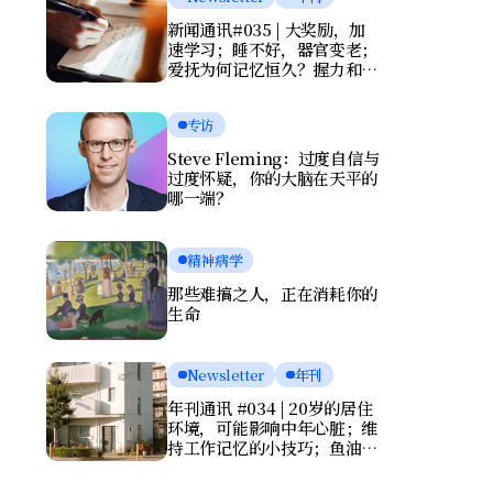
新闻通讯#035 | 大奖励，加
速学习；睡不好，器官变老；
爱抚为何记忆恒久？握力和写
字暴露健康风险
专访
Steve Fleming：过度自信与
过度怀疑，你的大脑在天平的
哪一端？
精神病学
那些难搞之人，正在消耗你的
生命
Newsletter
年刊
年刊通讯 #034 | 20岁的居住
环境，可能影响中年心脏；维
持工作记忆的小技巧；鱼油竟
会伤害大脑？