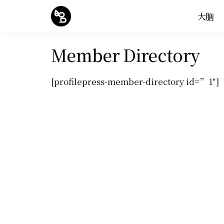
大脑
Member Directory
[profilepress-member-directory id=”1″]