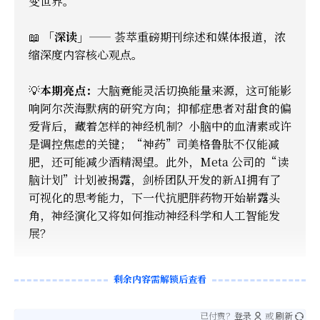
变世界。
📖
「深读」
—— 荟萃重磅期刊综述和媒体报道，浓
缩深度内容核心观点。
💡
本期亮点：
大脑竟能灵活切换能量来源，这可能影
响阿尔茨海默病的研究方向；抑郁症患者对甜食的偏
爱背后，藏着怎样的神经机制？小脑中的血清素或许
是调控焦虑的关键；“神药”司美格鲁肽不仅能减
肥，还可能减少酒精渴望。此外，Meta 公司的“读
脑计划”计划被揭露，剑桥团队开发的新AI拥有了
可视化的思考能力，下一代抗肥胖药物开始崭露头
角，神经演化又将如何推动神经科学和人工智能发
展？
剩余内容需解锁后查看
已付费？
登录
或
刷新