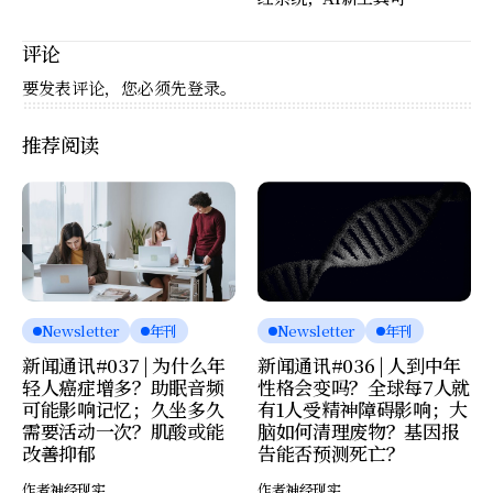
准预测蛋白质定位
评论
要发表评论，您必须先
登录
。
推荐阅读
Newsletter
年刊
Newsletter
年刊
新闻通讯#037 | 为什么年
新闻通讯#036 | 人到中年
轻人癌症增多？助眠音频
性格会变吗？全球每7人就
可能影响记忆；久坐多久
有1人受精神障碍影响；大
需要活动一次？肌酸或能
脑如何清理废物？基因报
改善抑郁
告能否预测死亡？
作者
神经现实
作者
神经现实