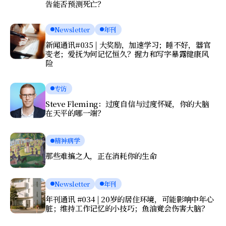
告能否预测死亡？
Newsletter
年刊
新闻通讯#035 | 大奖励，加速学习；睡不好，器官
变老；爱抚为何记忆恒久？握力和写字暴露健康风
险
专访
Steve Fleming：过度自信与过度怀疑，你的大脑
在天平的哪一端？
精神病学
那些难搞之人，正在消耗你的生命
Newsletter
年刊
年刊通讯 #034 | 20岁的居住环境，可能影响中年心
脏；维持工作记忆的小技巧；鱼油竟会伤害大脑？