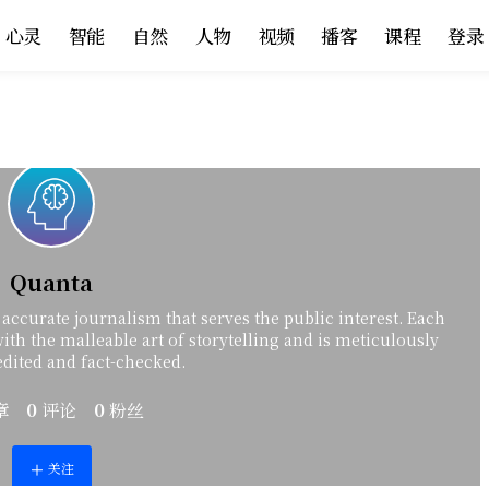
心灵
智能
自然
人物
视频
播客
课程
登录
Quanta
ccurate journalism that serves the public interest. Each
with the malleable art of storytelling and is meticulously
edited and fact-checked.
章
0
评论
0
粉丝
关注