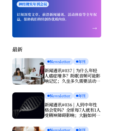
最新
Newsletter
年刊
新闻通讯#037 | 为什么年轻
人癌症增多？助眠音频可能影
响记忆；久坐多久需要活动一
次？肌酸或能改善抑郁
Newsletter
年刊
新闻通讯#036 | 人到中年性
格会变吗？全球每7人就有1人
受精神障碍影响；大脑如何清
理废物？基因报告能否预测死
亡？
Newsletter
年刊