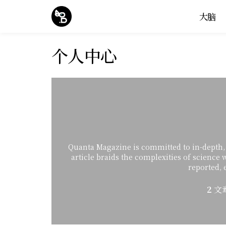
大脑
个人中心
Quanta Magazine is committed to in-depth, a
article braids the complexities of science 
reported, 
2
文