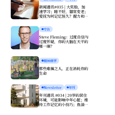
新闻通讯#035 | 大奖励，加
速学习；睡不好，器官变老；
爱抚为何记忆恒久？握力和写
字暴露健康风险
专访
Steve Fleming：过度自信与
过度怀疑，你的大脑在天平的
哪一端？
精神病学
那些难搞之人，正在消耗你的
生命
Newsletter
年刊
年刊通讯 #034 | 20岁的居住
环境，可能影响中年心脏；维
持工作记忆的小技巧；鱼油竟
会伤害大脑？