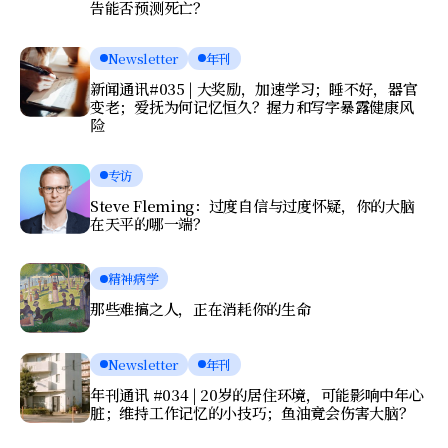
告能否预测死亡？
Newsletter
年刊
新闻通讯#035 | 大奖励，加速学习；睡不好，器官
变老；爱抚为何记忆恒久？握力和写字暴露健康风
险
专访
Steve Fleming：过度自信与过度怀疑，你的大脑
在天平的哪一端？
精神病学
那些难搞之人，正在消耗你的生命
Newsletter
年刊
年刊通讯 #034 | 20岁的居住环境，可能影响中年心
脏；维持工作记忆的小技巧；鱼油竟会伤害大脑？