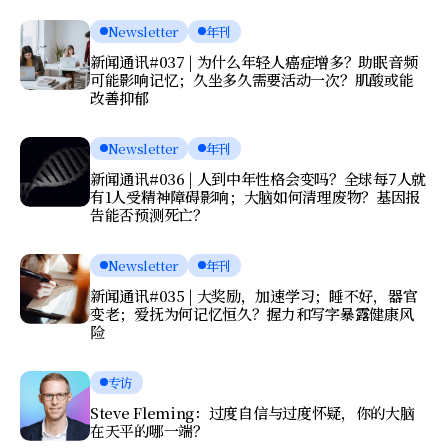
Newsletter
年刊
新闻通讯#037 | 为什么年轻人癌症增多？助眠音频
可能影响记忆；久坐多久需要活动一次？肌酸或能
改善抑郁
Newsletter
年刊
新闻通讯#036 | 人到中年性格会变吗？全球每7人就
有1人受精神障碍影响；大脑如何清理废物？基因报
告能否预测死亡？
Newsletter
年刊
新闻通讯#035 | 大奖励，加速学习；睡不好，器官
变老；爱抚为何记忆恒久？握力和写字暴露健康风
险
专访
Steve Fleming：过度自信与过度怀疑，你的大脑
在天平的哪一端？