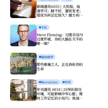
新闻通讯#035 | 大奖励，加
速学习；睡不好，器官变老；
爱抚为何记忆恒久？握力和写
字暴露健康风险
专访
Steve Fleming：过度自信与
过度怀疑，你的大脑在天平的
哪一端？
精神病学
那些难搞之人，正在消耗你的
生命
Newsletter
年刊
年刊通讯 #034 | 20岁的居住
环境，可能影响中年心脏；维
持工作记忆的小技巧；鱼油竟
会伤害大脑？