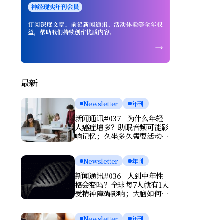
最新
Newsletter
年刊
新闻通讯#037 | 为什么年轻
人癌症增多？助眠音频可能影
响记忆；久坐多久需要活动一
次？肌酸或能改善抑郁
Newsletter
年刊
新闻通讯#036 | 人到中年性
格会变吗？全球每7人就有1人
受精神障碍影响；大脑如何清
理废物？基因报告能否预测死
亡？
Newsletter
年刊