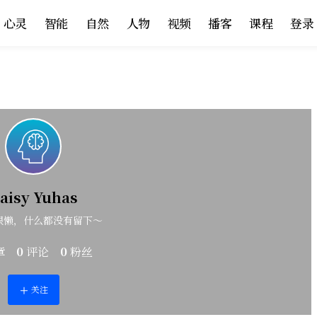
心灵
智能
自然
人物
视频
播客
课程
登录
aisy Yuhas
很懒，什么都没有留下～
章
0
评论
0
粉丝
关注